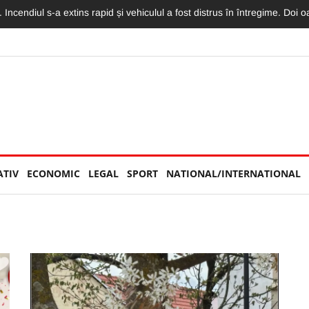
rești. Pasagera din taxiul implicat în impactul cu o mașină a fost rănită
ATIV
ECONOMIC
LEGAL
SPORT
NATIONAL/INTERNATIONAL