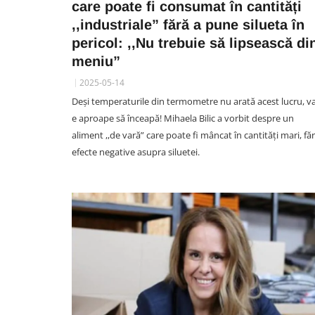
care poate fi consumat în cantități
,,industriale” fără a pune silueta în
pericol: ,,Nu trebuie să lipsească di
meniu”
SOCIAL
2025-05-14
Locuitorii din Mărăști cer
Deși temperaturile din termometre nu arată acest lucru, v
intervenția autorităților: „Nu
e aproape să înceapă! Mihaela Bilic a vorbit despre un
văzut niciun echipaj de Poliț
aliment ,,de vară” care poate fi mâncat în cantități mari, fă
sau Jandarmerie”
efecte negative asupra siluetei.
07 August 09:41