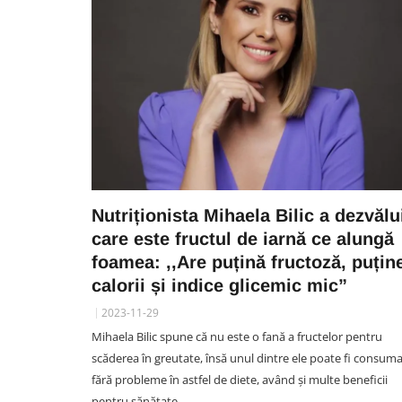
Nutriționista Mihaela Bilic a dezvălu
care este fructul de iarnă ce alungă
foamea: ,,Are puțină fructoză, puțin
calorii și indice glicemic mic”
2023-11-29
Mihaela Bilic spune că nu este o fană a fructelor pentru
scăderea în greutate, însă unul dintre ele poate fi consum
fără probleme în astfel de diete, având și multe beneficii
pentru sănătate.