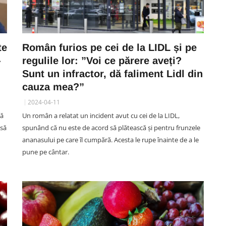
te
Român furios pe cei de la LIDL și pe
-
regulile lor: ”Voi ce părere aveți?
Sunt un infractor, dă faliment Lidl din
cauza mea?”
2024-04-11
dă
Un român a relatat un incident avut cu cei de la LIDL,
 să
spunând că nu este de acord să plătească și pentru frunzele
ananasului pe care îl cumpără. Acesta le rupe înainte de a le
pune pe cântar.