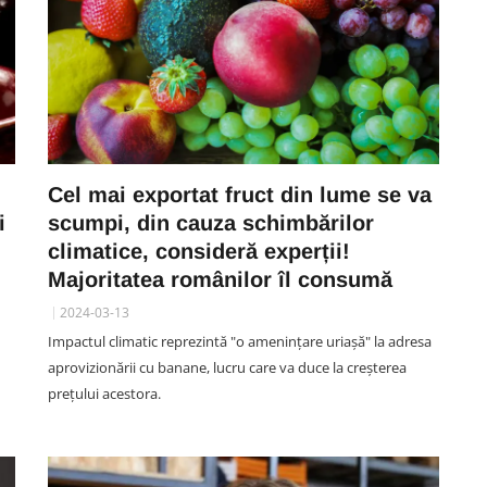
Cel mai exportat fruct din lume se va
i
scumpi, din cauza schimbărilor
climatice, consideră experții!
Majoritatea românilor îl consumă
2024-03-13
Impactul climatic reprezintă "o amenințare uriașă" la adresa
aprovizionării cu banane, lucru care va duce la creșterea
prețului acestora.