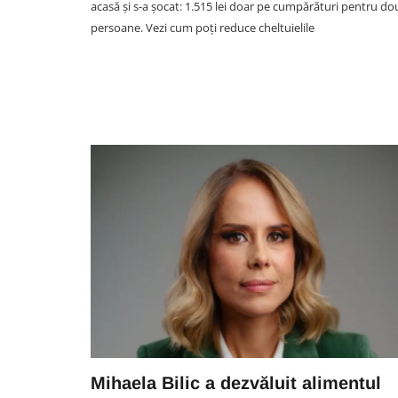
acasă și s-a șocat: 1.515 lei doar pe cumpărături pentru do
persoane. Vezi cum poți reduce cheltuielile
SOCIAL
VIDEO. Accident în aceast
noapte în Florești. Pasagera 
taxiul implicat în impactul cu
mașină a fost rănită. A fost
extrasă de pompieri din tax
07 August 00:45
Mihaela Bilic a dezvăluit alimentul