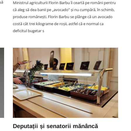
uă
Ministrul agriculturii Florin Barbu îi ceartă pe români pentru
că aleg să dea banii pe „avocado” și nu cumpără, în schimb,
produse românești. Florin Barbu se plânge că un avocado
costă cât trei kilograme de roșii, astfel că e normal ca
deficitul bugetar s
SOCIAL
ă
VIDEO. Accidentul mortal din
din
Vâlcele, filmat LIVE: Momentul
 o
în care motociclistul intră în plin
într-un TIR și motocicleta ia foc.
i
Imagini greu de privit
06 August 13:59
Deputații și senatorii mănâncă