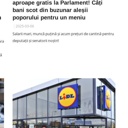
aproape gratis la Parlament! Câți
bani scot din buzunar aleșii
SOCIAL
n
poporului pentru un meniu
VIDEO. Momente de groază
2025-03-06
pentru o mămică într-o piscină
Salarii mari, muncă puțină și acum prețuri de cantină pentru
din Cluj: „În stânga țineam
deputații și senatorii noștri!
ara
 am
bebelușul de 4 luni, în dreapta
ie
animalul ăsta mi s-a urcat pe
ră
sutien”
06 August 11:38