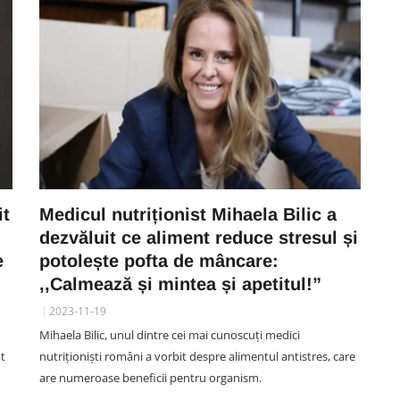
it
Medicul nutriționist Mihaela Bilic a
dezvăluit ce aliment reduce stresul și
e
potolește pofta de mâncare:
,,Calmează și mintea și apetitul!”
2023-11-19
Mihaela Bilic, unul dintre cei mai cunoscuți medici
at
nutriționiști români a vorbit despre alimentul antistres, care
are numeroase beneficii pentru organism.