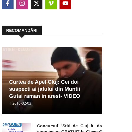
RECOMANDĂRI
Curtea de Apel Cluj: Cei doi
suspecti ai jafului din Muntii
Gutai raman in arest- VIDEO
2010-02-03
Concursul "Stiri de Cluj iti da
abonament GRATUIT la Gimmy"