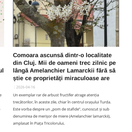
Comoara ascunsă dintr-o localitate
din Cluj. Mii de oameni trec zilnic pe
ul
lângă Amelanchier Lamarckii fără să
știe ce proprietăți miraculoase are
2026-04-16
e
Un exemplar rar de arbust fructifer atrage atenția
trecătorilor, în aceste zile, chiar în centrul orașului Turda.
e
Este vorba despre un „pom de stafide”, cunoscut și sub
denumirea de merișor de miere (Amelanchier lamarckii),
amplasat în Piața Tricolorului,