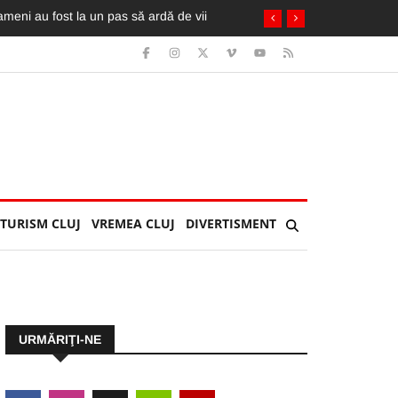
. A fost extrasă de pompieri din taxi
TURISM CLUJ
VREMEA CLUJ
DIVERTISMENT
URMĂRIŢI-NE