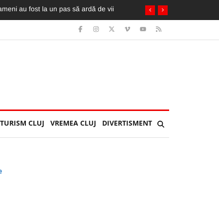
oameni au fost la un pas să ardă de vii
TURISM CLUJ
VREMEA CLUJ
DIVERTISMENT
e