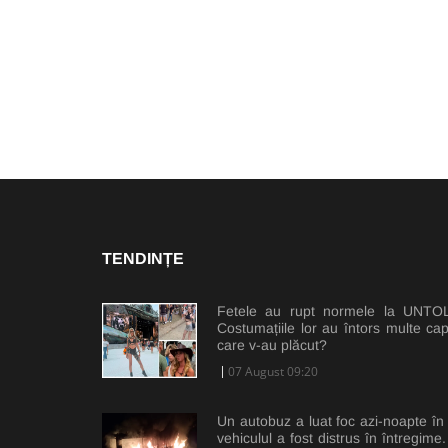
TENDINȚE
Fetele au rupt normele la UNTOLD
Costumațiile lor au întors multe cap
care v-au plăcut?
07 August 09:20
Un autobuz a luat foc azi-noapte în C
vehiculul a fost distrus în întregim