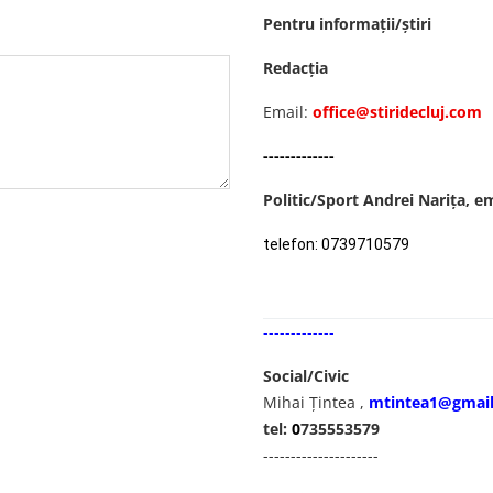
Pentru informații/știri
Redacția
Email:
office@stiridecluj.com
-------------
Politic/Sport Andrei Narița, e
telefon: 0739710579
-------------
Social/Civic
Mihai Țintea ,
mtintea1@gmai
tel:
0
735553579
---------------------