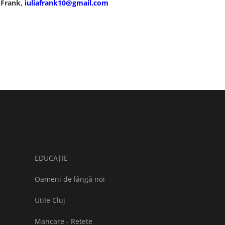
a Frank,
iuliafrank10@gmail.com
EDUCAȚIE
Oameni de lângă noi
Utile Cluj
Mancare - Retete