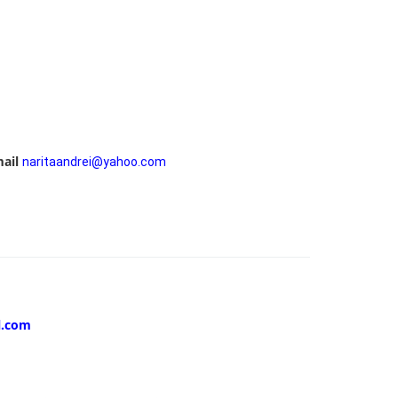
mail
naritaandrei@yahoo.com
l.com