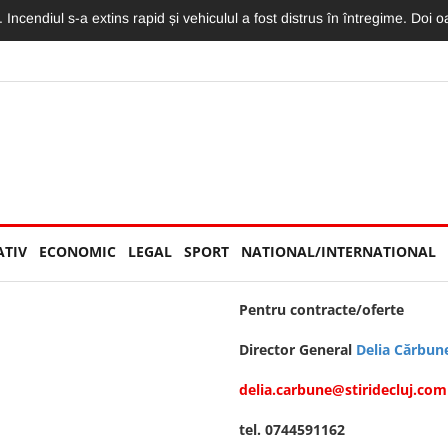
 Incendiul s-a extins rapid și vehiculul a fost distrus în întregime. Doi 
ATIV
ECONOMIC
LEGAL
SPORT
NATIONAL/INTERNATIONAL
Pentru contracte/oferte
Director General
Delia Cărbun
delia.carbune@stiridecluj.com
tel. 0744591162