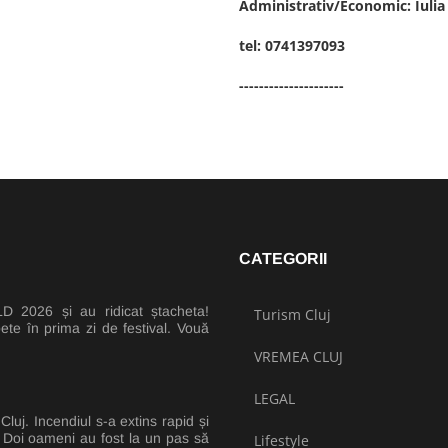
Administrativ/Economic:
Iuli
tel: 0741397093
---------------------
CATEGORII
 2026 și au ridicat ștacheta!
Turism Cluj
ete în prima zi de festival. Vouă
VREMEA CLUJ
LEGAL
luj. Incendiul s-a extins rapid și
e. Doi oameni au fost la un pas să
Lifestyle