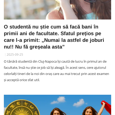
O studentă nu știe cum să facă bani în
primii ani de facultate. Sfatul prețios pe
care l-a primit: „Numai la astfel de joburi
nu!! Nu fă greșeala asta”
2025-09-25
O tânără studentă din Cluj-Napoca își caută de lucru în primul an de
facultate, însă nu știe ce job să își aleagă. În acest sens, cere ajutorul
celorlalți tineri de la noi din oraș care au mai trecut prin acest examen
și acceptă orice sfat util.