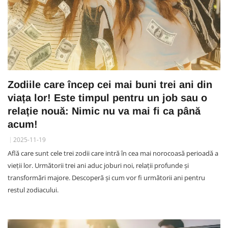
Zodiile care încep cei mai buni trei ani din
viața lor! Este timpul pentru un job sau o
relație nouă: Nimic nu va mai fi ca până
acum!
2025-11-19
Află care sunt cele trei zodii care intră în cea mai norocoasă perioadă a
vieții lor. Următorii trei ani aduc joburi noi, relații profunde și
transformări majore. Descoperă și cum vor fi următorii ani pentru
restul zodiacului.