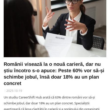
Românii visează la o nouă carieră, dar nu
știu încotro s-o apuce: Peste 60% vor să-și
schimbe jobul, însă doar 18% au un plan
concret
2025-10-19
Un studiu CareerShift Hub arată că 63% dintre români vor să-și
schimbe jobul, dar doar 18% au un plan concret. Specialiștii
avertizează că lipsa clarității în carieră și a sprijinului din organizații