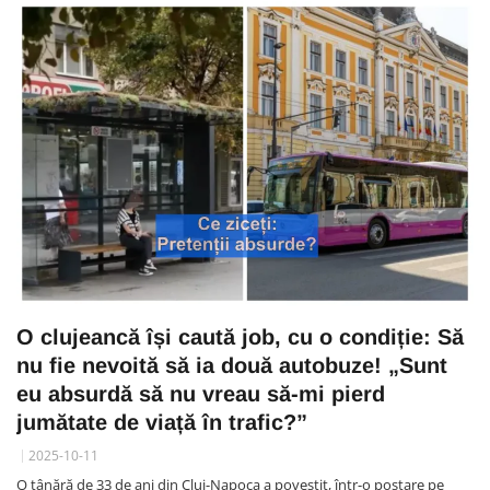
O clujeancă își caută job, cu o condiție: Să
nu fie nevoită să ia două autobuze! „Sunt
eu absurdă să nu vreau să-mi pierd
jumătate de viață în trafic?”
2025-10-11
O tânără de 33 de ani din Cluj-Napoca a povestit, într-o postare pe