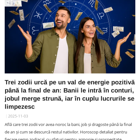
Trei zodii urcă pe un val de energie pozitivă
până la final de an: Banii le intră în conturi,
jobul merge strună, iar în cuplu lucrurile se
limpezesc
2025-11-03
Află care trei zodii vor avea noroc la bani, job și dragoste până la final
de an și cum se descurcă restul nativilor. Horoscop detaliat pentru
fiecare semn zodiacal, cu sfaturi pentru armonie și prosperitate.