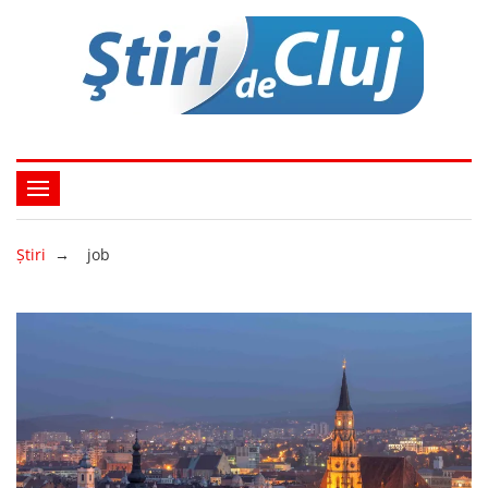
Ştiri
→
job