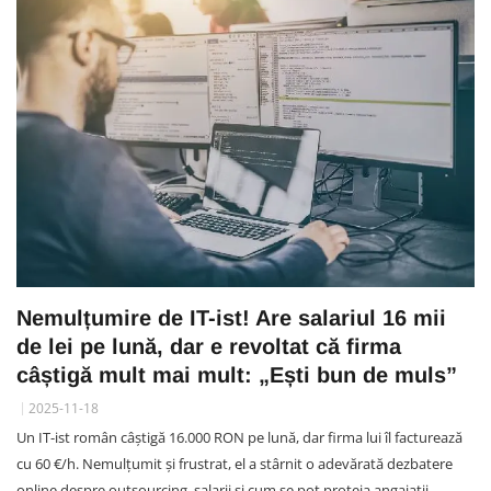
Nemulțumire de IT-ist! Are salariul 16 mii
de lei pe lună, dar e revoltat că firma
câștigă mult mai mult: „Ești bun de muls”
2025-11-18
Un IT-ist român câștigă 16.000 RON pe lună, dar firma lui îl facturează
cu 60 €/h. Nemulțumit și frustrat, el a stârnit o adevărată dezbatere
online despre outsourcing, salarii și cum se pot proteja angajații