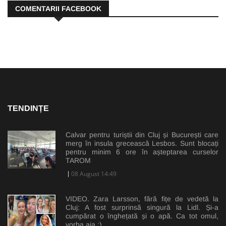
COMENTARII FACEBOOK
TENDINȚE
Calvar pentru turiștii din Cluj și București care
merg în insula grecească Lesbos. Sunt blocați
pentru minim 6 ore în așteptarea curselor
TAROM
08 August 14:49
VIDEO. Zara Larsson, fără fițe de vedetă la
Cluj: A fost surprinsă singură la Lidl. Și-a
cumpărat o înghețată și o apă. Ca tot omul,
vorba aia :)