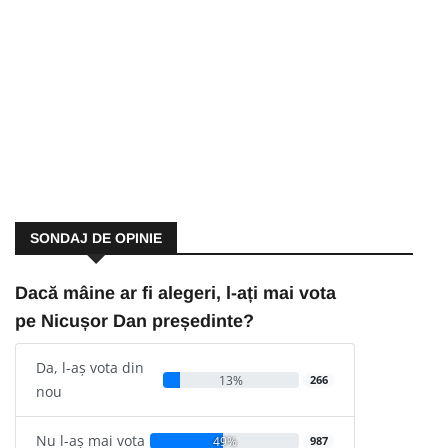
SONDAJ DE OPINIE
Dacă mâine ar fi alegeri, l-ați mai vota
pe Nicușor Dan președinte?
Da, l-aș vota din
13%
266
nou
Nu l-aș mai vota
49%
987