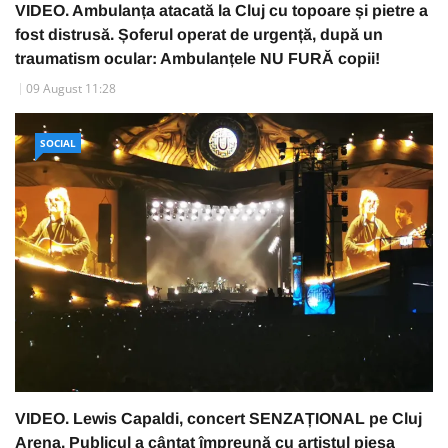
VIDEO. Ambulanța atacată la Cluj cu topoare și pietre a
fost distrusă. Șoferul operat de urgență, după un
traumatism ocular: Ambulanțele NU FURĂ copii!
09 August 11:28
SOCIAL
VIDEO. Lewis Capaldi, concert SENZAȚIONAL pe Cluj
Arena. Publicul a cântat împreună cu artistul piesa