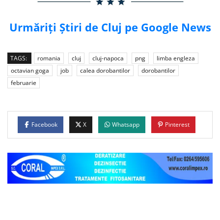
Urmăriți Știri de Cluj pe Google News
TAGS:
romania
cluj
cluj-napoca
png
limba engleza
octavian goga
job
calea dorobantilor
dorobantilor
februarie
Facebook
X
Whatsapp
Pinterest