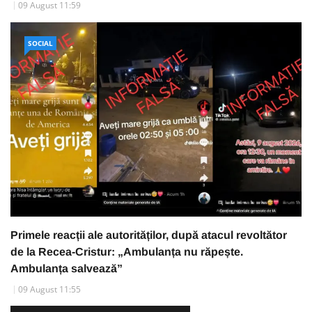
09 August 11:59
SOCIAL
Primele reacții ale autorităților, după atacul revoltător
de la Recea-Cristur: „Ambulanța nu răpește.
Ambulanța salvează”
09 August 11:55