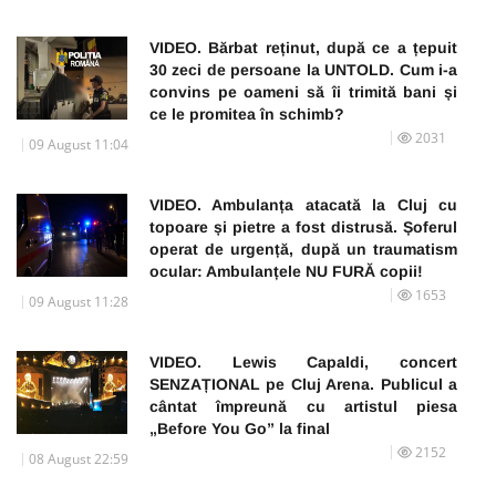
VIDEO. Bărbat reținut, după ce a țepuit
30 zeci de persoane la UNTOLD. Cum i-a
convins pe oameni să îi trimită bani și
ce le promitea în schimb?
2031
09 August 11:04
VIDEO. Ambulanța atacată la Cluj cu
topoare și pietre a fost distrusă. Șoferul
operat de urgență, după un traumatism
ocular: Ambulanțele NU FURĂ copii!
1653
09 August 11:28
VIDEO. Lewis Capaldi, concert
SENZAȚIONAL pe Cluj Arena. Publicul a
cântat împreună cu artistul piesa
„Before You Go” la final
2152
08 August 22:59