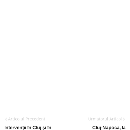
Articolul Precedent
Urmatorul Articol
Intervenții în Cluj și în
Cluj-Napoca, la