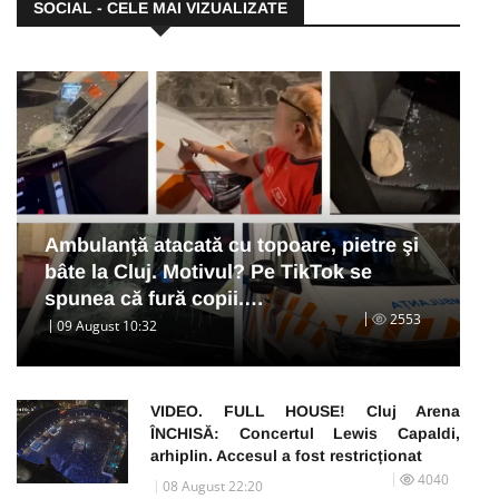
SOCIAL - CELE MAI VIZUALIZATE
Ambulanţă atacată cu topoare, pietre şi
bâte la Cluj. Motivul? Pe TikTok se
spunea că fură copii.…
2553
09 August 10:32
VIDEO. FULL HOUSE! Cluj Arena
ÎNCHISĂ: Concertul Lewis Capaldi,
arhiplin. Accesul a fost restricționat
4040
08 August 22:20