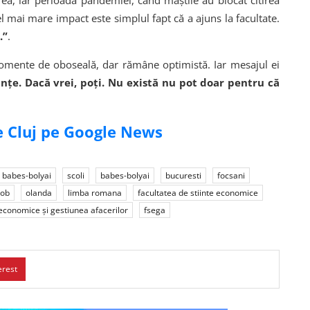
 ea, iar perioada pandemiei, când măștile au blocat citirea
el mai mare impact este simplul fapt că a ajuns la facultate.
.”
.
 momente de oboseală, dar rămâne optimistă. Iar mesajul ei
nțe. Dacă vrei, poți. Nu există nu pot doar pentru că
de Cluj pe Google News
a babes-bolyai
scoli
babes-bolyai
bucuresti
focsani
job
olanda
limba romana
facultatea de stiinte economice
 economice și gestiunea afacerilor
fsega
erest