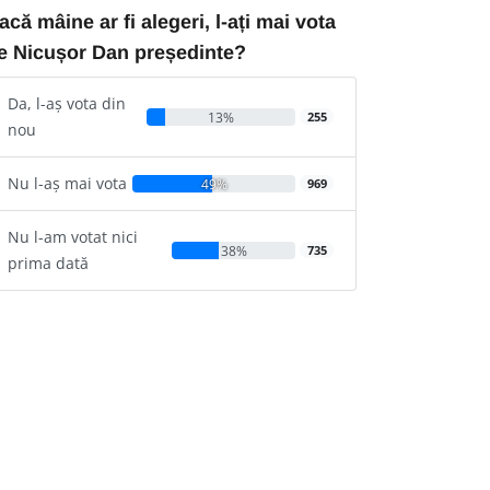
acă mâine ar fi alegeri, l-ați mai vota
e Nicușor Dan președinte?
Da, l-aș vota din
13%
255
nou
Nu l-aș mai vota
49%
969
Nu l-am votat nici
38%
735
prima dată