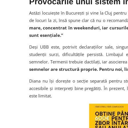
Provocările unui sistem î
Astăzi locuiește în București și vine la Cluj pent
de locuri la zi, însă spune clar că nu o recomandă
mare, concentrat în weekenduri, iar cursurile 
sunt esențiale.”
Deși UBB este, potrivit declarațiilor sale, sing
studenții surzi, dificultățile persistă. Limbaj
semnelor. Termenii trebuie dactilați, iar asocier
semnelor are structură proprie. Pentru noi, l
Diana nu își dorește o secție separată pentru stu
accesibile și interpreți bine pregătiți. În prezent
este limitat.