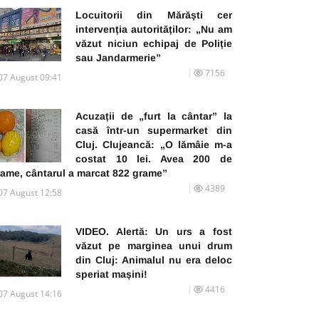
Locuitorii din Mărăști cer
intervenția autorităților: „Nu am
văzut niciun echipaj de Poliție
sau Jandarmerie”
7156
07 August 09:41
Acuzații de „furt la cântar” la
casă într-un supermarket din
Cluj. Clujeancă: „O lămâie m-a
costat 10 lei. Avea 200 de
rame, cântarul a marcat 822 grame”
4389
07 August 12:58
VIDEO. Alertă: Un urs a fost
văzut pe marginea unui drum
din Cluj: Animalul nu era deloc
speriat mașini!
4416
07 August 14:16