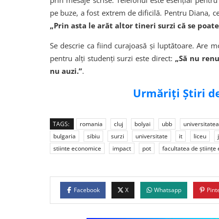
prin mesaje scrise. Telefonul este esențial pentru
pe buze, a fost extrem de dificilă. Pentru Diana, c
„Prin asta le arăt altor tineri surzi că se poate
Se descrie ca fiind curajoasă și luptătoare. Are
pentru alți studenți surzi este direct:
„Să nu renu
nu auzi.”
.
Urmăriți Știri 
TAGS:
romania
cluj
bolyai
ubb
universitate
bulgaria
sibiu
surzi
universitate
it
liceu
stiinte economice
impact
pot
facultatea de științe
Facebook
X
Whatsapp
Pint