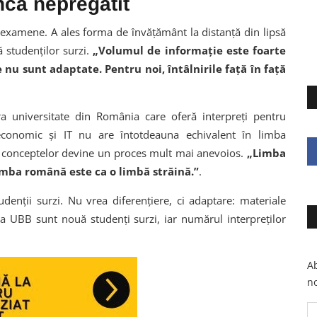
ncă nepregătit
ru examene. A ales forma de învățământ la distanță din lipsă
 studenților surzi.
„Volumul de informație este foarte
nu sunt adaptate. Pentru noi, întâlnirile față în față
ura universitate din România care oferă interpreți pentru
ul economic și IT nu are întotdeauna echivalent în limba
ea conceptelor devine un proces mult mai anevoios.
„Limba
imba română este ca o limbă străină.”
.
denții surzi. Nu vrea diferențiere, ci adaptare: materiale
, la UBB sunt nouă studenți surzi, iar numărul interpreților
Ab
no