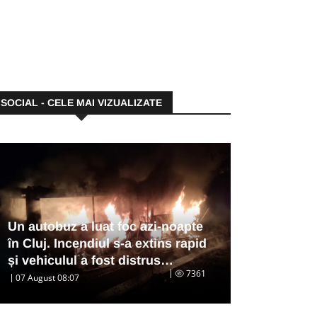
SOCIAL - CELE MAI VIZUALIZATE
Un autobuz a luat foc azi-noapte
în Cluj. Incendiul s-a extins rapid
și vehiculul a fost distrus…
7361
07 August 08:07