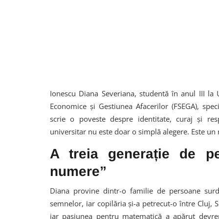
Ionescu Diana Severiana, studentă în anul III la 
Economice și Gestiunea Afacerilor (FSEGA), spec
scrie o poveste despre identitate, curaj și res
universitar nu este doar o simplă alegere. Este un 
A treia generație de p
numere”
Diana provine dintr-o familie de persoane surd
semnelor, iar copilăria și-a petrecut-o între Cluj, 
iar pasiunea pentru matematică a apărut devreme