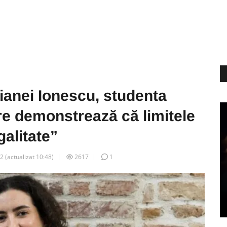
ianei Ionescu, studenta
re demonstrează că limitele
galitate”
02
(actualizat
10:48
)
2617
1