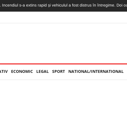
torităților: „Nu am văzut niciun echipaj de Poliție sau Jandarmerie”
ATIV
ECONOMIC
LEGAL
SPORT
NATIONAL/INTERNATIONAL