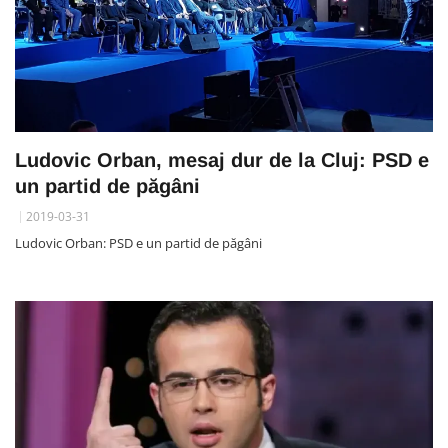
Ludovic Orban, mesaj dur de la Cluj: PSD e
un partid de păgâni
2019-03-31
Ludovic Orban: PSD e un partid de păgâni