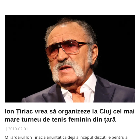
Ion Țiriac vrea să organizeze la Cluj cel mai
mare turneu de tenis feminin din țară
2019-02-01
Miliardarul Ion Țiriac a anunțat că deja a început discuțiile pentru a