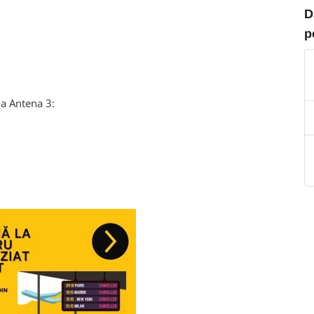
D
p
a Antena 3: