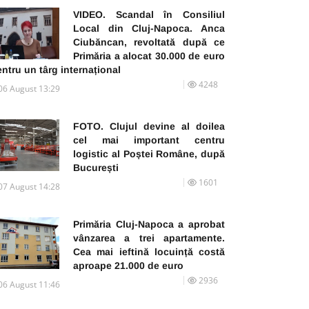
VIDEO. Scandal în Consiliul
Local din Cluj-Napoca. Anca
Ciubăncan, revoltată după ce
Primăria a alocat 30.000 de euro
ntru un târg internațional
4248
06 August 13:29
FOTO. Clujul devine al doilea
cel mai important centru
logistic al Poștei Române, după
București
1601
07 August 14:28
Primăria Cluj-Napoca a aprobat
vânzarea a trei apartamente.
Cea mai ieftină locuință costă
aproape 21.000 de euro
2936
06 August 11:46