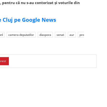
, pentru că nu s-au contorizat și voturile din
de Cluj pe Google News
pnl
camera deputatilor
diaspora
senat
aur
pro
erest