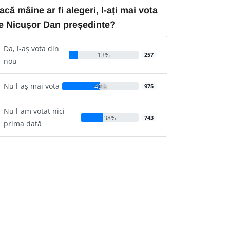
acă mâine ar fi alegeri, l-ați mai vota
e Nicușor Dan președinte?
Da, l-aș vota din
13%
257
nou
Nu l-aș mai vota
49%
975
Nu l-am votat nici
38%
743
prima dată