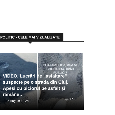
POLITIC - CELE MAI VIZUALIZATE
VIDEO. Lucrări de „asfaltare”
suspecte pe o stradă din Cluj.
Apeși cu piciorul pe asfalt și
rămâne…
374
08 August 12:24