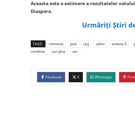
Aceasta este o estimare a rezultatelor votului
Diaspora.
Urmăriți Știri 
TAGS:
romania
psd
cluj
udmr
antena 3
românia
usr-plus
usr
Facebook
X
Whatsapp
Pint