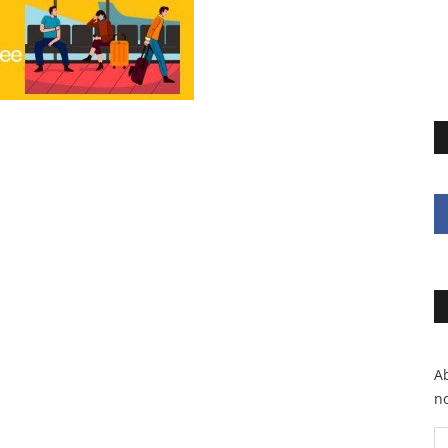
Ab
no