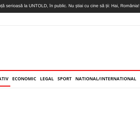
imit o declarație de dragoste greu de egalat. Vlad: „Mama, te iubesc m
ATIV
ECONOMIC
LEGAL
SPORT
NATIONAL/INTERNATIONAL