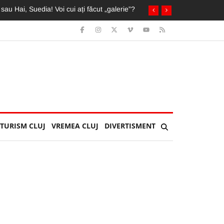
ai mult ca pe «U»”
TURISM CLUJ
VREMEA CLUJ
DIVERTISMENT