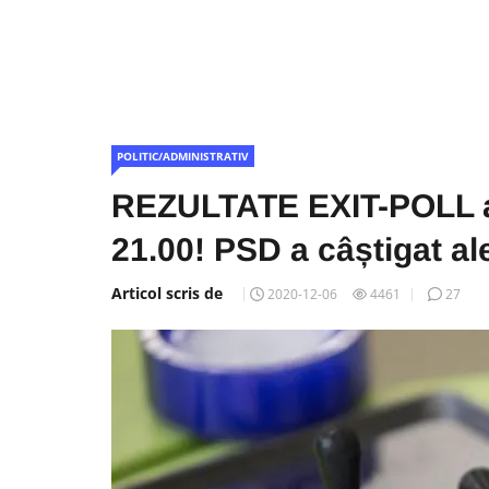
POLITIC/ADMINISTRATIV
REZULTATE EXIT-POLL al
21.00! PSD a câștigat al
Articol scris de
2020-12-06
4461
27