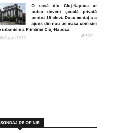
O casă din Cluj-Napoca ar
putea deveni școală privată
pentru 15 elevi. Documentația a
ajuns din nou pe masa comisiei
e urbanism a Primăriei Cluj-Napoca
5281
06 August 10:14
SONDAJ DE OPINIE