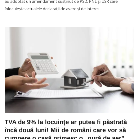
au adoptat un amendament susținut de PSD, PNL și USR care
înlocuiește actualele declarații de avere și de interes
TVA de 9% la locuințe ar putea fi păstrată
încă două luni! Mii de români care vor să
cumpere o casă primesc o „gură de aer”