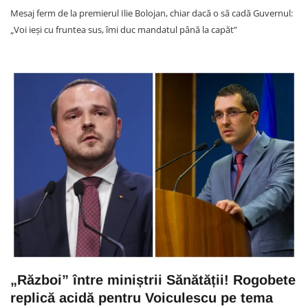
Mesaj ferm de la premierul Ilie Bolojan, chiar dacă o să cadă Guvernul:
„Voi ieși cu fruntea sus, îmi duc mandatul până la capăt”
„Război” între miniștrii Sănătății! Rogobete
replică acidă pentru Voiculescu pe tema