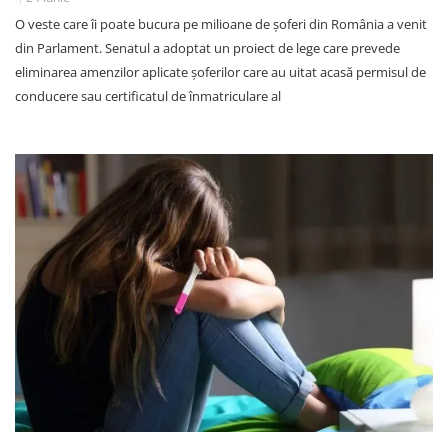
O veste care îi poate bucura pe milioane de șoferi din România a venit
din Parlament. Senatul a adoptat un proiect de lege care prevede
eliminarea amenzilor aplicate șoferilor care au uitat acasă permisul de
conducere sau certificatul de înmatriculare al