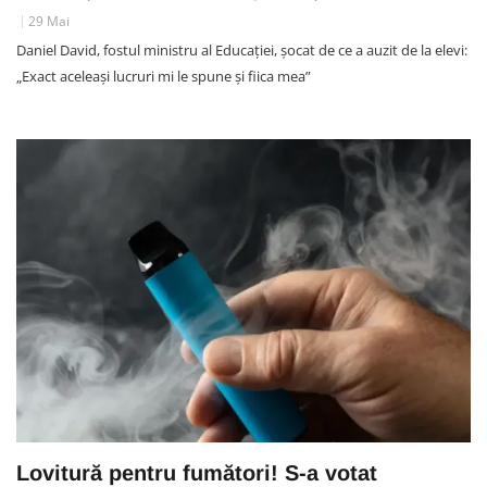
29 Mai
Daniel David, fostul ministru al Educației, șocat de ce a auzit de la elevi:
„Exact aceleași lucruri mi le spune și fiica mea”
Lovitură pentru fumători! S-a votat