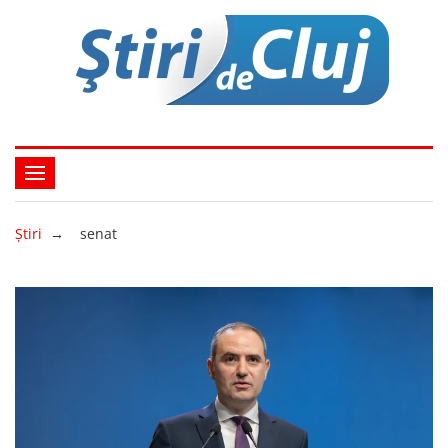
Ştiri
→
senat