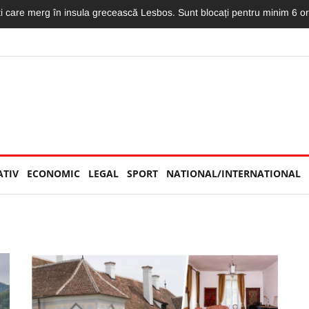
i au ridicat ștacheta! Costumațiile lor au întors multe capete în prima 
ATIV
ECONOMIC
LEGAL
SPORT
NATIONAL/INTERNATIONAL