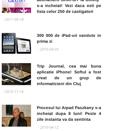
s-a incheiat! Vezi daca esti pe
lista celor 250 de castigatori
2011-08-18
300 000 de iPad-uri vandute in
prima zi
2010-04-05
Trip Journal, cea mai buna
aplicatie iPhone! Softul a fost
creat de un grup de
informaticieni din Cluj
2010-11-16
Procesul lui Arpad Paszkany s-a
incheiat dupa 8 luni! Peste 4
zile instanta va da sentinta
2010-04-12