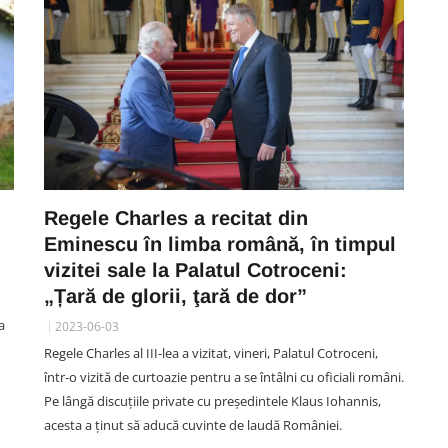
Regele Charles a recitat din
Eminescu în limba română, în timpul
vizitei sale la Palatul Cotroceni:
„Țară de glorii, ţară de dor”
a
2023-06-03
Regele Charles al III-lea a vizitat, vineri, Palatul Cotroceni,
într-o vizită de curtoazie pentru a se întâlni cu oficiali români.
Pe lângă discuțiile private cu președintele Klaus Iohannis,
acesta a ținut să aducă cuvinte de laudă României.