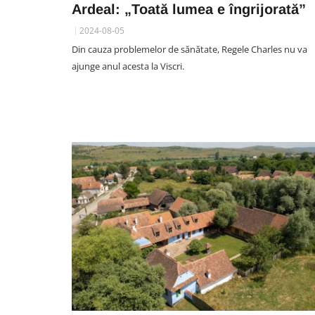
Ardeal: „Toată lumea e îngrijorată”
2024-08-05
Din cauza problemelor de sănătate, Regele Charles nu va
ajunge anul acesta la Viscri.
SPORT
Cât de trist: Fost rugbist al 
Cluj a murit la doar 25 de ani
jucat și pentru naționalele
României
08 August 11:59