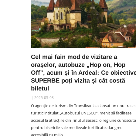
Cel mai fain mod de vizitare a
orașelor, autobuze „Hop on, Hop
Off”, acum și în Ardeal: Ce obiectiv
SUPERBE poți vizita și cât costă
biletul
2025-05-08
O agenție de turism din Transilvania a lansat un nou trase
turistic intitulat „Autobuzul UNESCO”, menit să faciliteze
accesul la atracțiile din Ținutul Săsesc, o regiune cunoscută
pentru bisericile sale medievale fortificate, dar greu
accesibilă cu mijlo