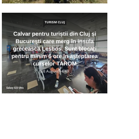
TURISM CLUJ
Calvar pentru turiștii din Cluj și
București care merg în insula
Cât 
grecească Lesbos. Sunt blocați
Cluj
pentru minim 6 ore în așteptarea
j
curselor TAROM
08 August 14:49