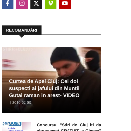
RECOMANDĂRI
Curtea de Apel Cluj: Cei doi
suspecti ai jafului din Muntii
Gutai raman in arest- VIDEO
2010-02-03
Concursul "Stiri de Cluj iti da
abonament GRATUIT la Gimmy"