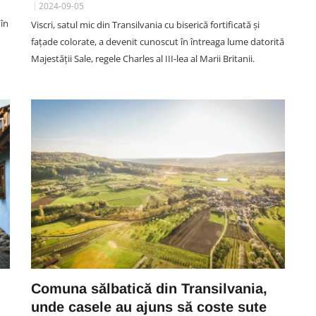
2024-09-05
 în
Viscri, satul mic din Transilvania cu biserică fortificată şi
faţade colorate, a devenit cunoscut în întreaga lume datorită
Majestății Sale, regele Charles al III-lea al Marii Britanii.
UNTOLD FESTIVAL CLUJ
Senzuala Zara Larsson a avut
u
concurență serioasă la UNTOLD,
zi
în public. Nu știai cu cine să ții:
Hai, România! sau Hai, Suedia!
Voi cui ați făcut „galerie”?
08 August 10:27
Comuna sălbatică din Transilvania,
unde casele au ajuns să coste sute