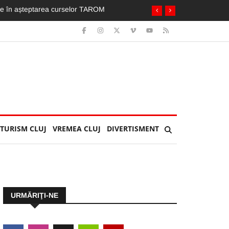
zi de festival. Vouă care v-au plăcut?
TURISM CLUJ
VREMEA CLUJ
DIVERTISMENT
URMĂRIŢI-NE