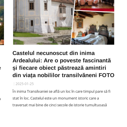
Castelul necunoscut din inima
Ardealului: Are o poveste fascinantă
e
și fiecare obiect păstrează amintiri
din viața nobililor transilvăneni FOTO
2025-01-25
În inima Transilvaniei se află un loc în care timpul pare să fi
stat în loc. Castelul este un monument istoric care a
u
traversat mai bine de cinci secole de istorie tumultuoasă