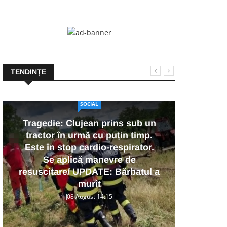
TENDINȚE
SOCIAL
Tragedie: Clujean prins sub un
tractor în urmă cu puțin timp.
U
Este în stop cardio-respirator.
șt
Se aplică manevre de
înt
resuscitare/ UPDATE: Bărbatul a
d
murit
08 August 14:15