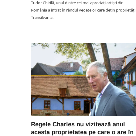
Tudor Chirilă, unul dintre cei mai apreciați artiști din
România a intrat în rândul vedetelor care dețin proprietăți
Transilvania.
UNTOLD FESTIVAL CLUJ
Fetele au rupt normele la
UNTOLD 2026 și au ridicat
ștacheta! Costumațiile lor a
întors multe capete în prima 
de festival. Vouă care v-au
plăcut?
07 August 09:20
Regele Charles nu vizitează anul
acesta proprietatea pe care o are în