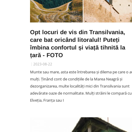
Opt locuri de vis din Transilvania,
care bat oricând litoralul! Puteți
îmbina confortul și viață tihnită la
țară - FOTO
2023-08-22
Munte sau mare, asta este întrebarea și dilema pe care o 
mulți. Ținând cont de condițiile de la Marea Neagră și
dezorganizarea, multe localități mici din Transilvania sunt
adevărate oaze de normalitate. Mulți străini le compară cu
Elveția, Franța sau I