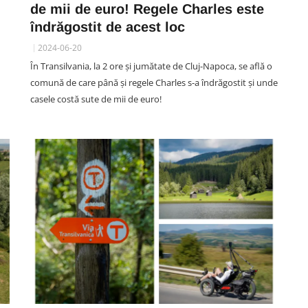
de mii de euro! Regele Charles este
îndrăgostit de acest loc
2024-06-20
DIVERTISMENT
În Transilvania, la 2 ore și jumătate de Cluj-Napoca, se află o
Rectorul UMF Cluj, Anca
comună de care până și regele Charles s-a îndrăgostit și unde
„U”
Buzoianu, a primit o declarație
casele costă sute de mii de euro!
. A
de dragoste greu de egalat.
Vlad: „Mama, te iubesc mai mult
ca pe «U»”
07 August 15:35