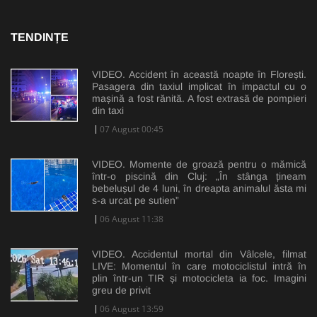
TENDINȚE
VIDEO. Accident în această noapte în Florești.
Pasagera din taxiul implicat în impactul cu o
mașină a fost rănită. A fost extrasă de pompieri
din taxi
07 August 00:45
VIDEO. Momente de groază pentru o mămică
într-o piscină din Cluj: „În stânga țineam
bebelușul de 4 luni, în dreapta animalul ăsta mi
s-a urcat pe sutien”
06 August 11:38
VIDEO. Accidentul mortal din Vâlcele, filmat
LIVE: Momentul în care motociclistul intră în
plin într-un TIR și motocicleta ia foc. Imagini
greu de privit
06 August 13:59