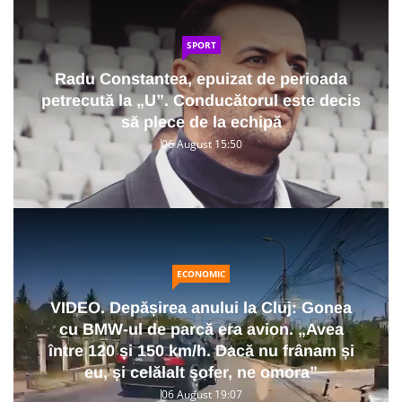
SPORT
Radu Constantea, epuizat de perioada
petrecută la „U”. Conducătorul este decis
să plece de la echipă
06 August 15:50
ECONOMIC
VIDEO. Depășirea anului la Cluj: Gonea
cu BMW-ul de parcă era avion. „Avea
între 120 și 150 km/h. Dacă nu frânam și
eu, și celălalt șofer, ne omora”
06 August 19:07