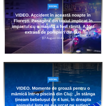
SOCIAL
VIDEO. Accident în această noapte în
Florești. Pasagera din taxiul implicat în
impactul cu o mașină a fost rănită. A fost
extrasă de pompieri din taxi
07 August 00:45
SOCIAL
VIDEO. Momente de groază pentru o
mămică într-o piscină din Cluj: „În stânga
țineam bebelușul de 4 luni, în dreapta
animalul ăsta mi s-a urcat pe sutien”