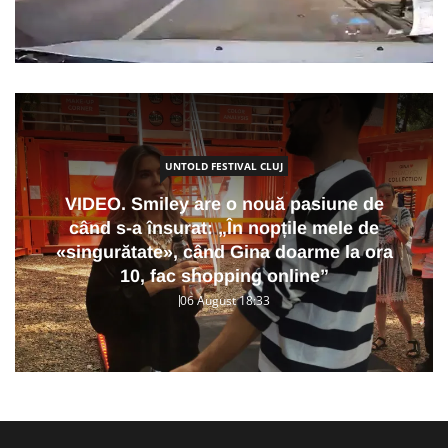
UNTOLD FESTIVAL CLUJ
VIDEO. Smiley are o nouă pasiune de
când s-a însurat: „În nopțile mele de
«singurătate», când Gina doarme la ora
10, fac shopping online”
06 August 18:33