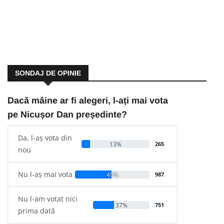
SONDAJ DE OPINIE
Dacă mâine ar fi alegeri, l-ați mai vota
pe Nicușor Dan președinte?
Da, l-aș vota din
13%
265
nou
Nu l-aș mai vota
49%
987
Nu l-am votat nici
37%
751
prima dată