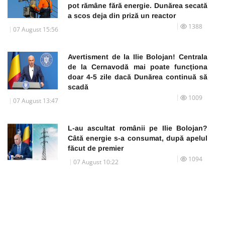
pot rămâne fără energie. Dunărea secată
a scos deja din priză un reactor
1388
07 August 15:56
Avertisment de la Ilie Bolojan! Centrala
de la Cernavodă mai poate funcționa
doar 4-5 zile dacă Dunărea continuă să
scadă
1009
07 August 13:47
L-au ascultat românii pe Ilie Bolojan?
Câtă energie s-a consumat, după apelul
făcut de premier
1094
07 August 10:22