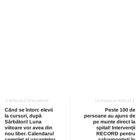
Articolul Precedent
Urmatorul Articol
Când se întorc elevii
Peste 100 de
la cursuri, după
persoane au ajuns de
Sărbători! Luna
pe munte direct la
viitoare vor avea din
spital! Intervenții
nou liber. Calendarul
RECORD pentru
complet al vacanțelor
salvamontiști în