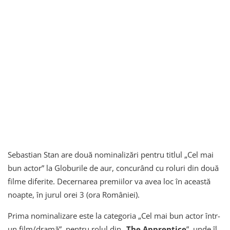
Sebastian Stan are două nominalizări pentru titlul „Cel mai
bun actor” la Globurile de aur, concurând cu roluri din două
filme diferite. Decernarea premiilor va avea loc în această
noapte, în jurul orei 3 (ora României).
Prima nominalizare este la categoria „Cel mai bun actor într-
un film/dramă”, pentru rolul din „
The Apprentice
”, unde îl