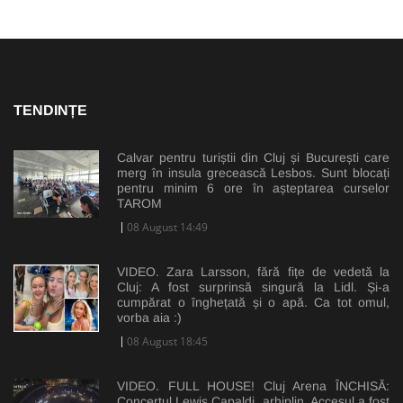
TENDINȚE
Calvar pentru turiștii din Cluj și București care
merg în insula grecească Lesbos. Sunt blocați
pentru minim 6 ore în așteptarea curselor
TAROM
08 August 14:49
VIDEO. Zara Larsson, fără fițe de vedetă la
Cluj: A fost surprinsă singură la Lidl. Și-a
cumpărat o înghețată și o apă. Ca tot omul,
vorba aia :)
08 August 18:45
VIDEO. FULL HOUSE! Cluj Arena ÎNCHISĂ:
Concertul Lewis Capaldi, arhiplin. Accesul a fost