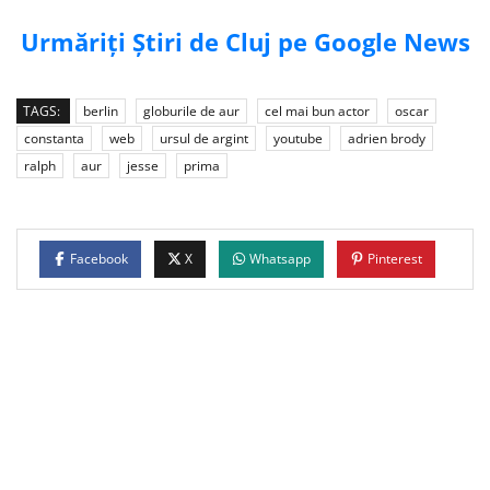
Urmăriți Știri de Cluj pe Google News
TAGS:
berlin
globurile de aur
cel mai bun actor
oscar
constanta
web
ursul de argint
youtube
adrien brody
ralph
aur
jesse
prima
Facebook
X
Whatsapp
Pinterest