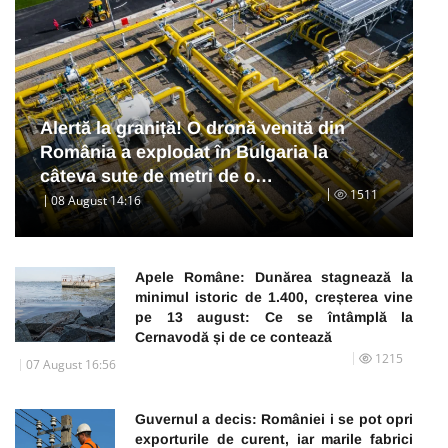
Alertă la graniță! O dronă venită din
România a explodat în Bulgaria la
câteva sute de metri de o…
1511
08 August 14:16
Apele Române: Dunărea stagnează la
minimul istoric de 1.400, creșterea vine
pe 13 august: Ce se întâmplă la
Cernavodă și de ce contează
1215
07 August 16:56
Guvernul a decis: României i se pot opri
exporturile de curent, iar marile fabrici