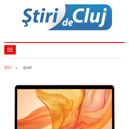
Ştiri
→
ipad