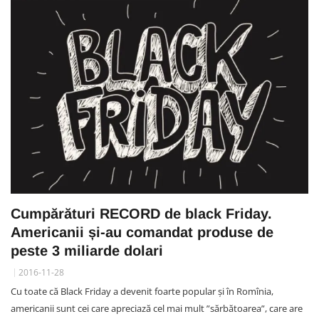
Cumpărături RECORD de black Friday.
Americanii și-au comandat produse de
peste 3 miliarde dolari
2016-11-28
Cu toate că Black Friday a devenit foarte popular și în Romînia,
americanii sunt cei care apreciază cel mai mult ”sărbătoarea”, care are