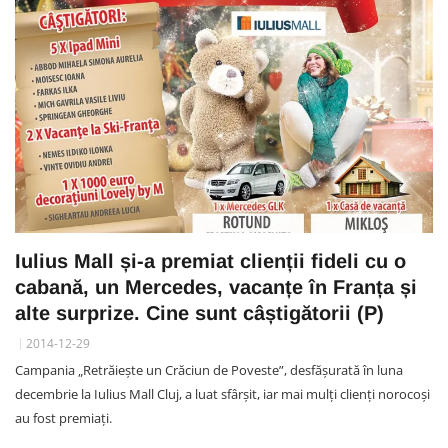
Iulius Mall și-a premiat clienții fideli cu o
cabană, un Mercedes, vacanțe în Franța și
alte surprize. Cine sunt câștigătorii (P)
2014-12-29
Campania „Retrăieşte un Crăciun de Poveste”, desfăşurată în luna
decembrie la Iulius Mall Cluj, a luat sfârșit, iar mai mulți clienți norocoși
au fost premiați.