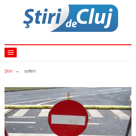
Ştiri
→
soferi