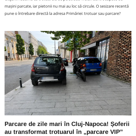
mașini parcate, iar pietonii nu mai au loc să circule. O sesizare recentă
pune o întrebare directă la adresa Primăriei: trotuar sau parcare?
Parcare de zile mari în Cluj-Napoca! Șoferii
au transformat trotuarul în „parcare VIP”