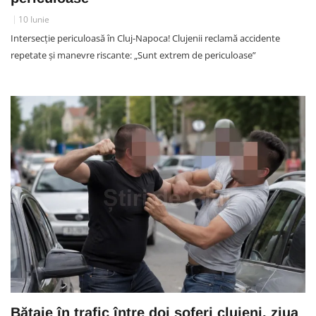
10 Iunie
Intersecție periculoasă în Cluj-Napoca! Clujenii reclamă accidente
repetate și manevre riscante: „Sunt extrem de periculoase”
Bătaie în trafic între doi șoferi clujeni, ziua