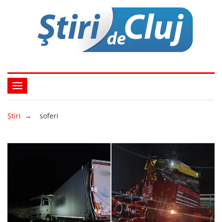
Ştiri
→
soferi