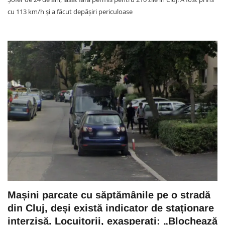
cu 113 km/h și a făcut depășiri periculoase
Mașini parcate cu săptămânile pe o stradă
din Cluj, deși există indicator de staționare
interzisă. Locuitorii, exasperați: „Blochează