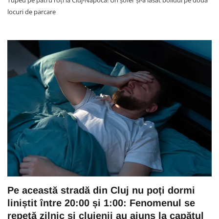
Tupeu pe patru roți la Cluj-Napoca! Un șofer și-a lăsat bolidul pe două
locuri de parcare
Pe această stradă din Cluj nu poți dormi
liniștit între 20:00 și 1:00: Fenomenul se
repetă zilnic și clujenii au ajuns la capătul