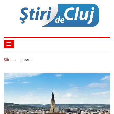
Ştiri
→
pipera