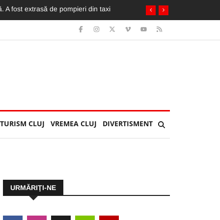
reapta animalul ăsta mi s-a urcat pe sutien”
TURISM CLUJ
VREMEA CLUJ
DIVERTISMENT
URMĂRIŢI-NE