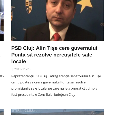
PSD Cluj: Alin Tișe cere guvernului
ă
Ponta să rezolve nereușitele sale
locale
2013-11-25
105
Reprezentanții PSD Cluj îi atrag atenția senatorului Alin Tișe
că nu poate să ceară guvernului Ponta să rezolve
promisiunile sale locale, pe care nu le-a onorat cât timp a
fost președintele Consiliului Județean Cluj.