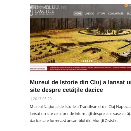
SOCIAL
VIDEO. Momente de groaz
pentru o mămică într-o pisci
Muzeul de Istorie din Cluj a lansat u
din Cluj: „În stânga țineam
site despre cetățile dacice
bebelușul de 4 luni, în dreap
animalul ăsta mi s-a urcat p
2013-05-20
sutien”
Muzeul Național de Istorie a Transilvaniei din Cluj-Napoca 
06 August 11:38
lansat un site ce cuprinde informații despre cele șase cetăț
dacice care formează ansamblul din Munții Orăștie.