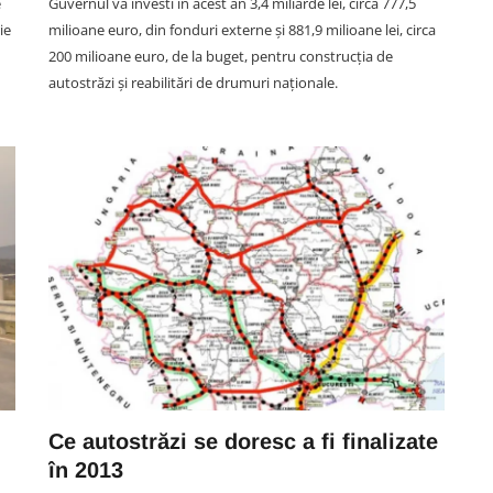
e
Guvernul va investi în acest an 3,4 miliarde lei, circa 777,5
ie
milioane euro, din fonduri externe şi 881,9 milioane lei, circa
200 milioane euro, de la buget, pentru construcţia de
autostrăzi şi reabilitări de drumuri naţionale.
Ce autostrăzi se doresc a fi finalizate
în 2013