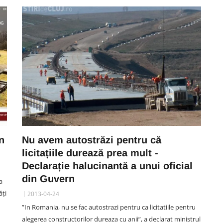
ECONOMIC
ă
nă
VIDEO. Depășirea anului la Cluj:
n
Nu avem autostrăzi pentru că
Gonea cu BMW-ul de parcă era
licitațiile durează prea mult -
ta
avion. „Avea între 120 și 150
Declarație halucinantă a unui oficial
e
km/h. Dacă nu frânam și eu, și
din Guvern
celălalt șofer, ne omora”
a
06 August 19:07
ăți
2013-04-24
”In Romania, nu se fac autostrazi pentru ca licitatiile pentru
alegerea constructorilor dureaza cu anii”, a declarat ministrul