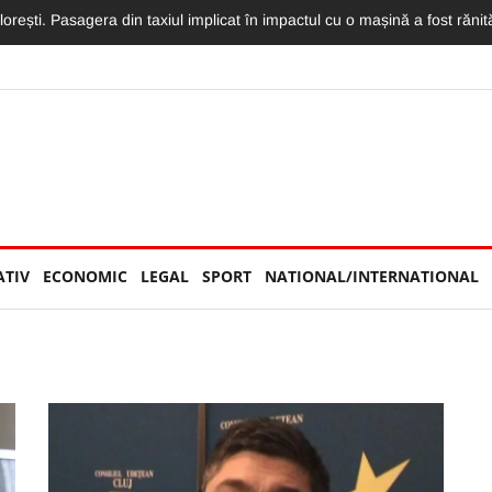
ă într-o piscină din Cluj: „În stânga țineam bebelușul de 4 luni, în d
ATIV
ECONOMIC
LEGAL
SPORT
NATIONAL/INTERNATIONAL