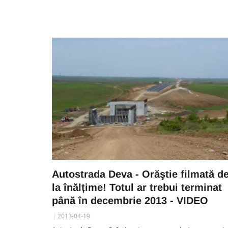
SOCIAL
VIDEO. Accidentul mortal di
Vâlcele, filmat LIVE: Moment
în care motociclistul intră în p
într-un TIR și motocicleta ia f
Imagini greu de privit
06 August 13:59
Autostrada Deva - Orăştie filmată d
la înălțime! Totul ar trebui terminat
până în decembrie 2013 - VIDEO
2013-04-19