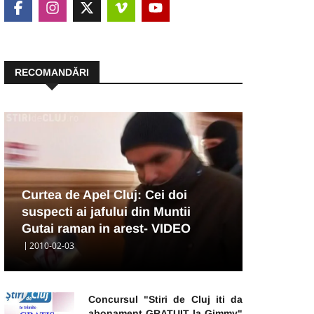
RECOMANDĂRI
Curtea de Apel Cluj: Cei doi
suspecti ai jafului din Muntii
Gutai raman in arest- VIDEO
2010-02-03
Concursul "Stiri de Cluj iti da
abonament GRATUIT la Gimmy"