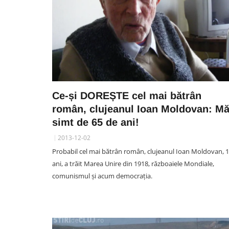
Ce-și DOREȘTE cel mai bătrân
român, clujeanul Ioan Moldovan: M
simt de 65 de ani!
2013-12-02
Probabil cel mai bătrân român, clujeanul Ioan Moldovan, 
ani, a trăit Marea Unire din 1918, războaiele Mondiale,
comunismul și acum democrația.