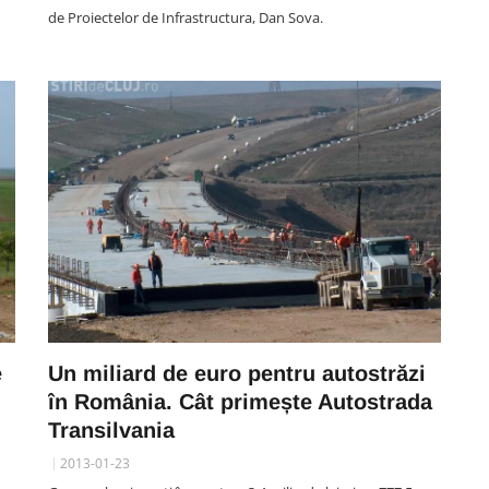
de Proiectelor de Infrastructura, Dan Sova.
SPORT
n
ul
Radu Constantea, epuizat de
lin
perioada petrecută la „U”.
oc.
Conducătorul este decis să
plece de la echipă
06 August 15:50
e
Un miliard de euro pentru autostrăzi
în România. Cât primește Autostrada
Transilvania
2013-01-23