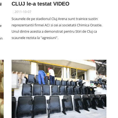
u
CLUJ le-a testat VIDEO
2011-10-07
Scaunele de pe stadionul Cluj Arena sunt trainice sustin
reprezentantii firmei ACI si cei ai societatii Chimica Orastie.
de
Unul dintre acestia a demonstrat pentru Stiri de Cluj ca
scaunele rezista la "agresiuni".
un