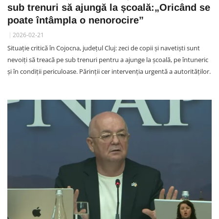
sub trenuri să ajungă la școală:„Oricând se
poate întâmpla o nenorocire”
2026-02-21
Situație critică în Cojocna, județul Cluj: zeci de copii și navetiști sunt
nevoiți să treacă pe sub trenuri pentru a ajunge la școală, pe întuneric
și în condiții periculoase. Părinții cer intervenția urgentă a autorităților.