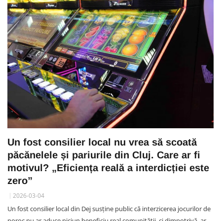
Un fost consilier local nu vrea să scoată
păcănelele și pariurile din Cluj. Care ar fi
motivul? „Eficiența reală a interdicției este
zero”
2026-03-04
Un fost consilier local din Dej susține public că interzicerea jocurilor de
noroc nu ar aduce niciun beneficiu real comunității, ci dimpotrivă, ar