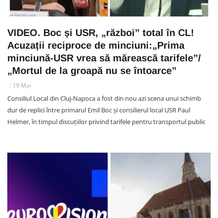
VIDEO. Boc și USR, „război” total în CL!
Acuzații reciproce de minciuni:„Prima
minciună-USR vrea să mărească tarifele”/
„Mortul de la groapă nu se întoarce”
19 Mai
Consiliul Local din Cluj-Napoca a fost din nou azi scena unui schimb
dur de replici între primarul Emil Boc și consilierul local USR Paul
Helmer, în timpul discuțiilor privind tarifele pentru transportul public