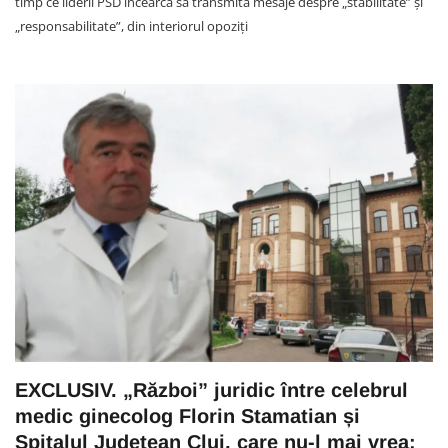
timp ce liderii PSD încearcă să transmită mesaje despre „stabilitate” și
„responsabilitate”, din interiorul opoziți
EXCLUSIV. „Război” juridic între celebrul
medic ginecolog Florin Stamatian și
Spitalul Județean Cluj, care nu-l mai vrea: