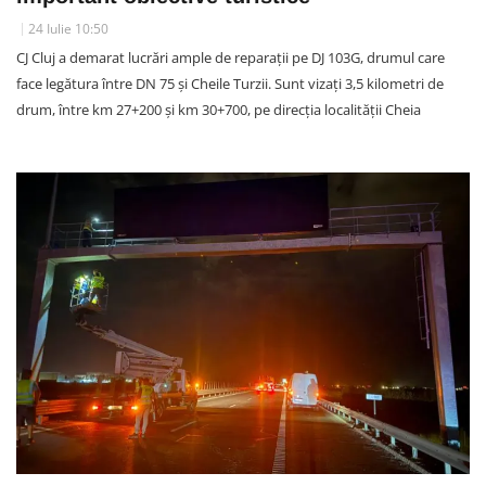
24 Iulie 10:50
CJ Cluj a demarat lucrări ample de reparații pe DJ 103G, drumul care
face legătura între DN 75 și Cheile Turzii. Sunt vizați 3,5 kilometri de
drum, între km 27+200 și km 30+700, pe direcția localității Cheia