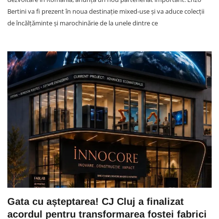
Bertini va fi prezent în noua destinație mixed-use și va aduce colecții
de încălțăminte și marochinărie de la unele dintre ce
Gata cu așteptarea! CJ Cluj a finalizat
acordul pentru transformarea fostei fabrici