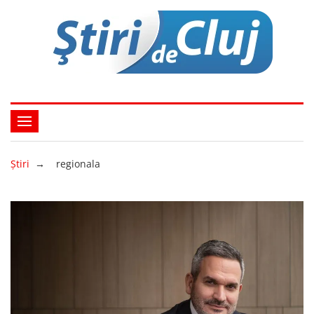
Ştiri
→
regionala