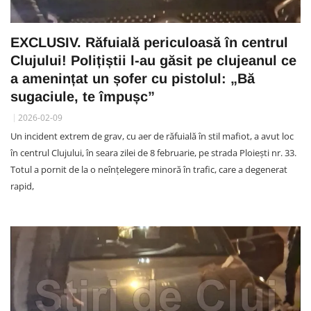
EXCLUSIV. Răfuială periculoasă în centrul
Clujului! Polițiștii l-au găsit pe clujeanul ce
a amenințat un șofer cu pistolul: „Bă
sugaciule, te împușc”
2026-02-09
Un incident extrem de grav, cu aer de răfuială în stil mafiot, a avut loc
în centrul Clujului, în seara zilei de 8 februarie, pe strada Ploiești nr. 33.
Totul a pornit de la o neînțelegere minoră în trafic, care a degenerat
rapid,