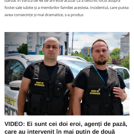
bărbat în vârstă de 48 de ani este acuzat că a deschis focul asupra
fostei sale iubite și a membrilor familiei acesteia. Incidentul, care putea
avea consecințe și mai dramatice, s-a produs
VIDEO: Ei sunt cei doi eroi, agenți de pază,
care au intervenit în mai puțin de două