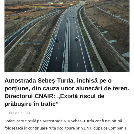
Autostrada Sebeș-Turda, închisă pe o
porțiune, din cauza unor alunecări de teren.
Directorul CNAIR: „Există riscul de
prăbușire în trafic”
09 Iulie 11:39
Șoferii care circulă pe Autostrada A10 Sebeș–Turda vor fi nevoiți să
folosească în continuare ruta ocolitoare prin DN1, după ce Compania