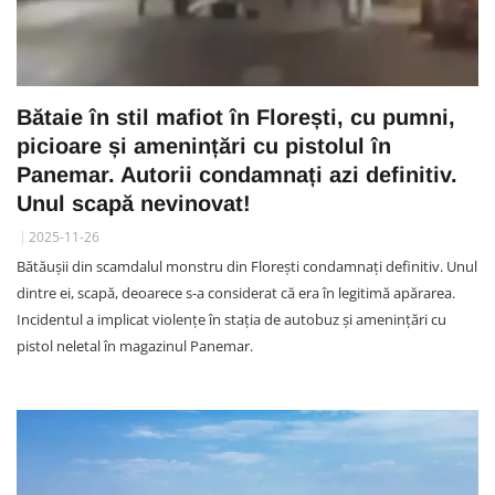
Bătaie în stil mafiot în Florești, cu pumni,
picioare și amenințări cu pistolul în
Panemar. Autorii condamnați azi definitiv.
Unul scapă nevinovat!
2025-11-26
Bătăușii din scamdalul monstru din Florești condamnați definitiv. Unul
dintre ei, scapă, deoarece s-a considerat că era în legitimă apărarea.
Incidentul a implicat violențe în stația de autobuz și amenințări cu
pistol neletal în magazinul Panemar.