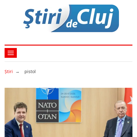
Ştiri
→
pistol