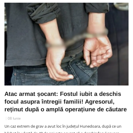
Atac armat șocant: Fostul iubit a deschis
focul asupra întregii familii! Agresorul,
reținut după o amplă operațiune de căutare
08 Iunie
Un caz extrem de grav a avut loc în județul Hunedoara, după ce un