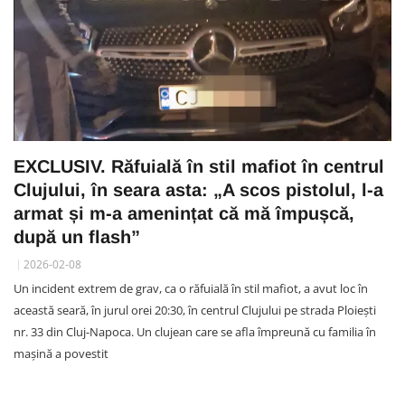
EXCLUSIV. Răfuială în stil mafiot în centrul
Clujului, în seara asta: „A scos pistolul, l-a
armat și m-a amenințat că mă împușcă,
după un flash”
2026-02-08
Un incident extrem de grav, ca o răfuială în stil mafiot, a avut loc în
această seară, în jurul orei 20:30, în centrul Clujului pe strada Ploiești
nr. 33 din Cluj-Napoca. Un clujean care se afla împreună cu familia în
mașină a povestit