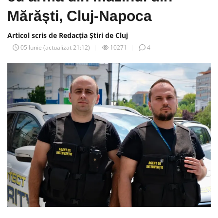
Mărăști, Cluj-Napoca
Articol scris de Redacția Știri de Cluj
05 Iunie
(actualizat
21:12
)
10271
4