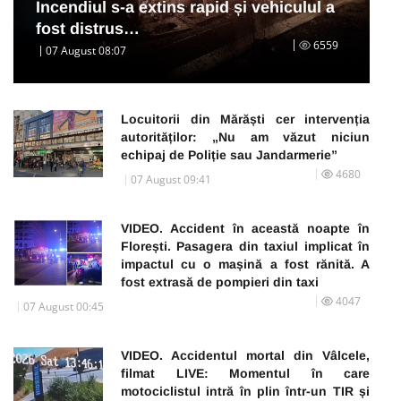
Incendiul s-a extins rapid și vehiculul a
fost distrus…
6559
07 August 08:07
Locuitorii din Mărăști cer intervenția
autorităților: „Nu am văzut niciun
echipaj de Poliție sau Jandarmerie”
4680
07 August 09:41
VIDEO. Accident în această noapte în
Florești. Pasagera din taxiul implicat în
impactul cu o mașină a fost rănită. A
fost extrasă de pompieri din taxi
4047
07 August 00:45
VIDEO. Accidentul mortal din Vâlcele,
filmat LIVE: Momentul în care
motociclistul intră în plin într-un TIR și