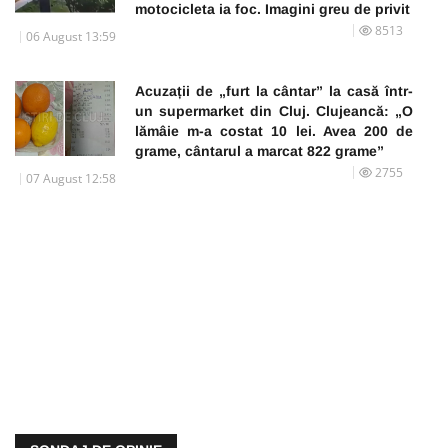
motocicleta ia foc. Imagini greu de privit
8513
06 August 13:59
Acuzații de „furt la cântar” la casă într-
un supermarket din Cluj. Clujeancă: „O
lămâie m-a costat 10 lei. Avea 200 de
grame, cântarul a marcat 822 grame”
2755
07 August 12:58