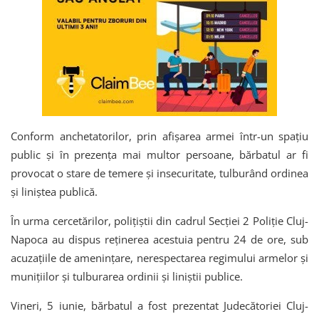
Conform anchetatorilor, prin afișarea armei într-un spațiu
public și în prezența mai multor persoane, bărbatul ar fi
provocat o stare de temere și insecuritate, tulburând ordinea
și liniștea publică.
În urma cercetărilor, polițiștii din cadrul Secției 2 Poliție Cluj-
Napoca au dispus reținerea acestuia pentru 24 de ore, sub
acuzațiile de amenințare, nerespectarea regimului armelor și
munițiilor și tulburarea ordinii și liniștii publice.
Vineri, 5 iunie, bărbatul a fost prezentat Judecătoriei Cluj-