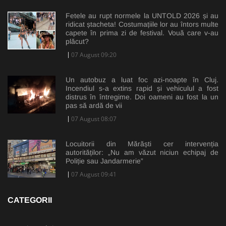
Fetele au rupt normele la UNTOLD 2026 și au
ridicat ștacheta! Costumațiile lor au întors multe
capete în prima zi de festival. Vouă care v-au
plăcut?
07 August 09:20
Un autobuz a luat foc azi-noapte în Cluj.
Incendiul s-a extins rapid și vehiculul a fost
distrus în întregime. Doi oameni au fost la un
pas să ardă de vii
07 August 08:07
Locuitorii din Mărăști cer intervenția
autorităților: „Nu am văzut niciun echipaj de
Poliție sau Jandarmerie”
07 August 09:41
CATEGORII