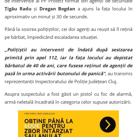
de intervenție al PP Protect format din agenții de securitate
Țigău Radu
și
Dregan Bogdan
a ajuns la fața locului în
aproximativ un minut și 30 de secunde.
Până la sosirea polițiștilor, cei doi agenți au reușit să îl rețină
pe bărbat, împiedicând escaladarea situației.
„Polițiștii au intervenit de îndată după sesizarea
primită prin apel 112, iar la fața locului au depistat
bărbatul de 40 de ani, care fusese reținut de agenții de
pază în urma activării butonului de panică”
, au transmis
reprezentanții Inspectoratului de Poliție Județean Cluj.
Asupra suspectului a fost găsit un pistol cu foc de alarmă,
armă neletală încadrată în categoria celor supuse autorizării.