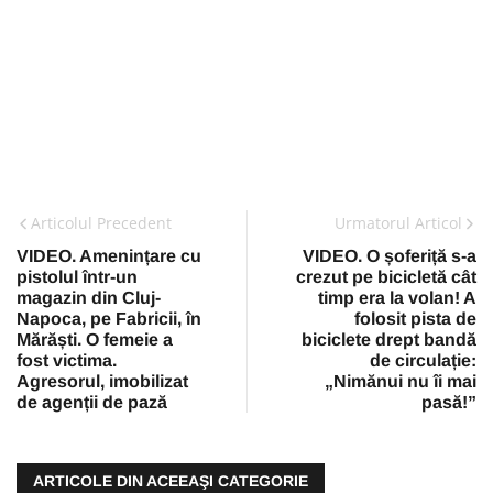
Articolul Precedent
Urmatorul Articol
VIDEO. Amenințare cu
VIDEO. O șoferiță s-a
pistolul într-un
crezut pe bicicletă cât
magazin din Cluj-
timp era la volan! A
Napoca, pe Fabricii, în
folosit pista de
Mărăști. O femeie a
biciclete drept bandă
fost victima.
de circulație:
Agresorul, imobilizat
„Nimănui nu îi mai
de agenții de pază
pasă!”
ARTICOLE DIN ACEEAŞI CATEGORIE