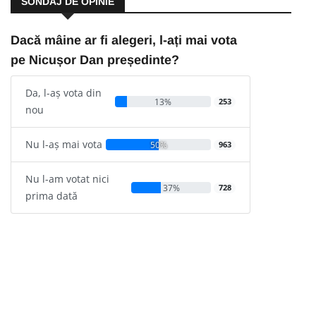
SONDAJ DE OPINIE
Dacă mâine ar fi alegeri, l-ați mai vota
pe Nicușor Dan președinte?
Da, l-aș vota din
13%
253
nou
Nu l-aș mai vota
50%
963
Nu l-am votat nici
37%
728
prima dată