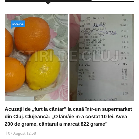
SOCIAL
Acuzații de „furt la cântar” la casă într-un supermarket
din Cluj. Clujeancă: „O lămâie m-a costat 10 lei. Avea
200 de grame, cântarul a marcat 822 grame”
07 August 12:58