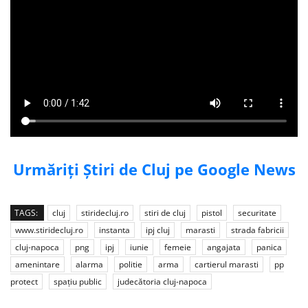
Urmăriți Știri de Cluj pe Google News
TAGS:
cluj
stiridecluj.ro
stiri de cluj
pistol
securitate
www.stiridecluj.ro
instanta
ipj cluj
marasti
strada fabricii
cluj-napoca
png
ipj
iunie
femeie
angajata
panica
amenintare
alarma
politie
arma
cartierul marasti
pp
protect
spațiu public
judecătoria cluj-napoca