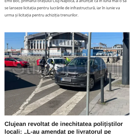
Emil Boc, primarul orașului Cluj-Napoca, a anunțat că în luna mai o să
se lanseze licitația pentru lucrările de infrastructură, iar în iunie va
urma și licitația pentru achiziția trenurilor.
Clujean revoltat de inechitatea polițiștilor
locali: „L-au amendat pe livratorul pe