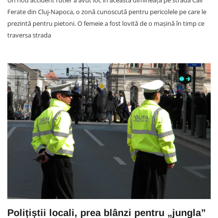
Un nou accident rutier a avut loc în această dimineață pe strada Căii
Ferate din Cluj-Napoca, o zonă cunoscută pentru pericolele pe care le
prezintă pentru pietoni. O femeie a fost lovită de o mașină în timp ce
traversa strada
Polițiștii locali, prea blânzi pentru „jungla”