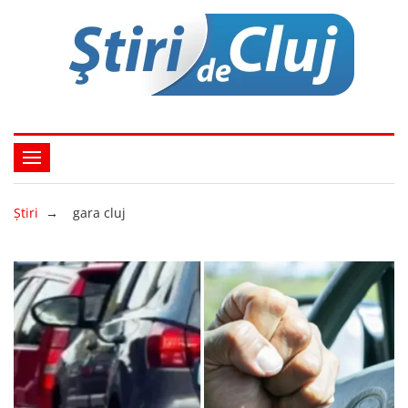
Ştiri
→
gara cluj