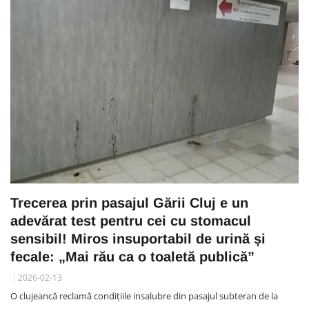
Trecerea prin pasajul Gării Cluj e un
adevărat test pentru cei cu stomacul
sensibil! Miros insuportabil de urină și
fecale: „Mai rău ca o toaletă publică”
2026-02-13
O clujeancă reclamă condițiile insalubre din pasajul subteran de la