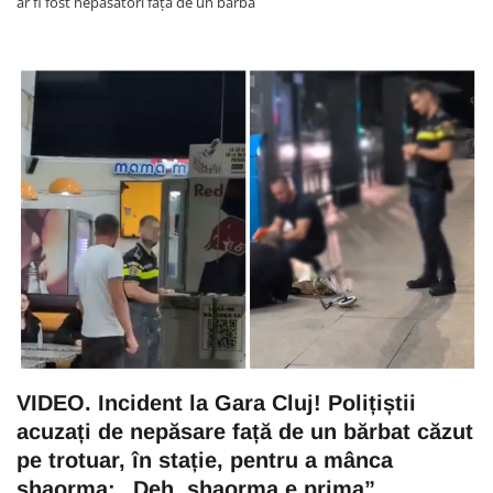
ar fi fost nepăsători față de un bărba
VIDEO. Incident la Gara Cluj! Polițiștii
acuzați de nepăsare față de un bărbat căzut
pe trotuar, în stație, pentru a mânca
shaorma: „Deh, shaorma e prima”