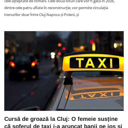
cele așteptate de români. Cele două loturi care vor fi gata în 2026,
dintre cele patru aflate în reconstrucție, vor permite circulația
trenurilor doar între Cluj-Napoca și Poieni, și
Cursă de groază la Cluj: O femeie susține
că șoferul de taxi i-a aruncat banii pe jos și