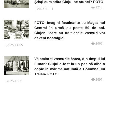
Știați cum arăta Clujul pe atunci? FOTO
2213
2025-11-11
FOTO. Imagini fascinante cu Magazinul
Central în urmă cu peste 50 de ani.
Clujenii care au trăit acele vremuri vor
deveni nostalgici
2467
2025-11-05
Vă amintiți vremurile ăstea, din timpul lui
Funar? Clujul a fost la un pas să aibă o
copie în mărime naturală a Columnei lui
Traian- FOTO
2491
2025-10-31