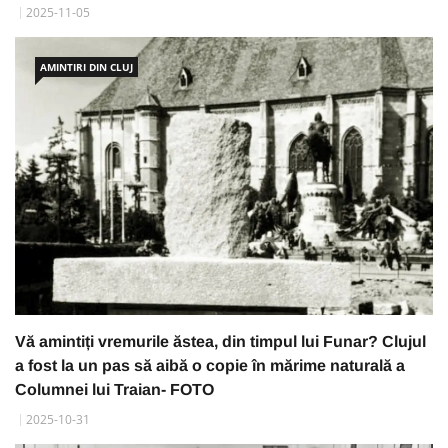
2025-11-05
AMINTIRI DIN CLUJ
Vă amintiți vremurile ăstea, din timpul lui Funar? Clujul
a fost la un pas să aibă o copie în mărime naturală a
Columnei lui Traian- FOTO
2025-10-31