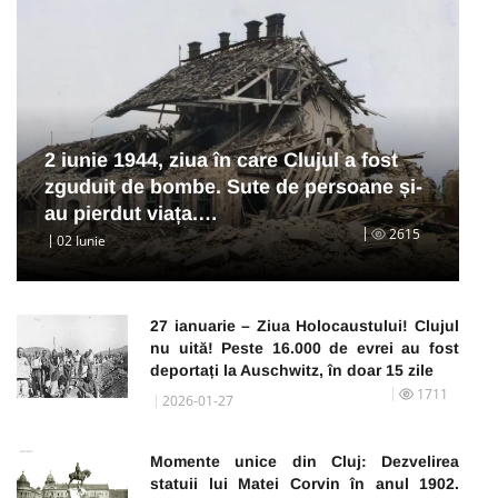
2 iunie 1944, ziua în care Clujul a fost
zguduit de bombe. Sute de persoane și-
au pierdut viața.…
2615
02 Iunie
27 ianuarie – Ziua Holocaustului! Clujul
nu uită! Peste 16.000 de evrei au fost
deportați la Auschwitz, în doar 15 zile
1711
2026-01-27
Momente unice din Cluj: Dezvelirea
statuii lui Matei Corvin în anul 1902.