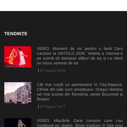
TENDINȚE
VIDEO. Moment de vis pentru o fană Zara
Larsson la UNTOLD 2026. Vedeta a chemat-o
pe scenă să danseze alături de ea și i-a oferit
un tricou semnat de ea
07 August 23:54
Cât mai costă un apartament în Cluj-Napoca:
Cifrele din iulie sunt amețitoare. Orașul rămâne
cel mai scump din România, peste București și
Brașov
07 August 16:21
VIDEO. Mișcările Zarei Larsson care i-au
înnebunit pe clujeni. Show exploziv în fața unui