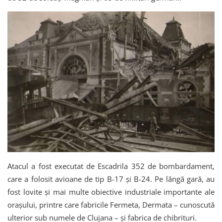
Atacul a fost executat de Escadrila 352 de bombardament,
care a folosit avioane de tip B-17 și B-24. Pe lângă gară, au
fost lovite și mai multe obiective industriale importante ale
orașului, printre care fabricile Fermeta, Dermata – cunoscută
ulterior sub numele de Clujana – și fabrica de chibrituri.