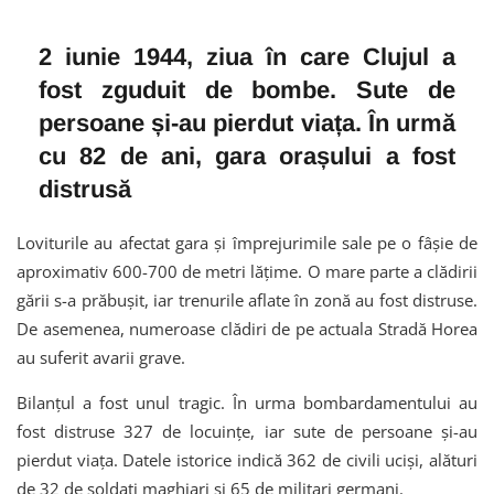
2 iunie 1944, ziua în care Clujul a
fost zguduit de bombe. Sute de
persoane și-au pierdut viața. În urmă
cu 82 de ani, gara orașului a fost
distrusă
Loviturile au afectat gara și împrejurimile sale pe o fâșie de
aproximativ 600-700 de metri lățime. O mare parte a clădirii
gării s-a prăbușit, iar trenurile aflate în zonă au fost distruse.
De asemenea, numeroase clădiri de pe actuala Stradă Horea
au suferit avarii grave.
Bilanțul a fost unul tragic. În urma bombardamentului au
fost distruse 327 de locuințe, iar sute de persoane și-au
pierdut viața. Datele istorice indică 362 de civili uciși, alături
de 32 de soldați maghiari și 65 de militari germani.