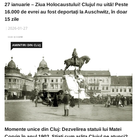
27 ianuarie – Ziua Holocaustului! Clujul nu uită! Peste
16.000 de evrei au fost deportați la Auschwitz, în doar
15 zile
2026-01-27
AMINTIRI DIN CLUJ
Momente unice din Cluj: Dezvelirea statuii lui Matei
Corvin în anul 1902. Știați cum arăta Clujul pe atunci?