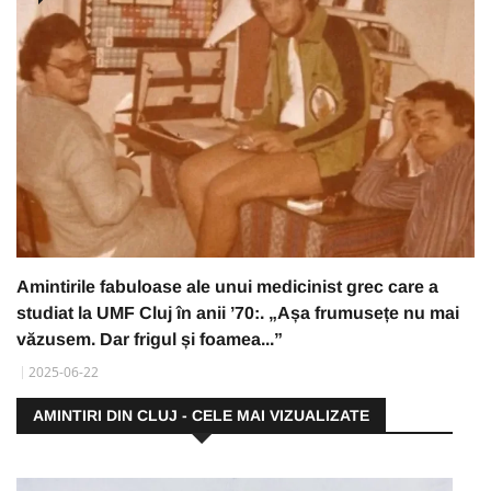
Amintirile fabuloase ale unui medicinist grec care a
studiat la UMF Cluj în anii ’70:. „Așa frumusețe nu mai
văzusem. Dar frigul și foamea...”
2025-06-22
AMINTIRI DIN CLUJ - CELE MAI VIZUALIZATE