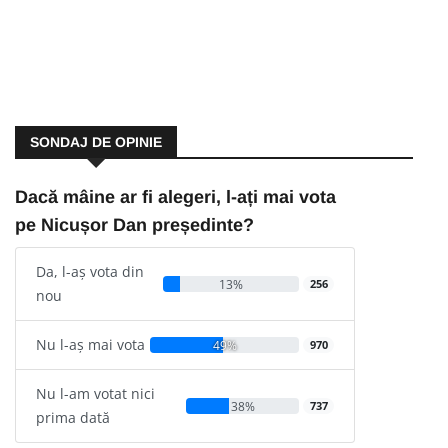
SONDAJ DE OPINIE
Dacă mâine ar fi alegeri, l-ați mai vota
pe Nicușor Dan președinte?
Da, l-aș vota din
13%
256
nou
Nu l-aș mai vota
49%
970
Nu l-am votat nici
38%
737
prima dată