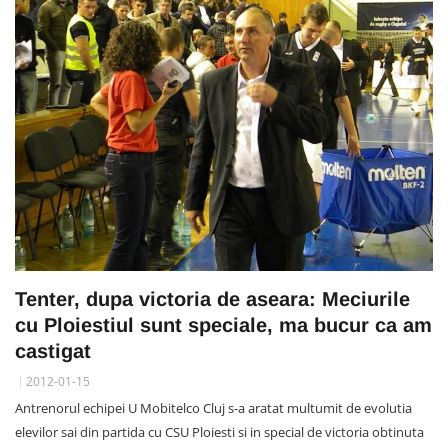
Tenter, dupa victoria de aseara: Meciurile
cu Ploiestiul sunt speciale, ma bucur ca am
castigat
2012-01-15
Antrenorul echipei U Mobitelco Cluj s-a aratat multumit de evolutia
elevilor sai din partida cu CSU Ploiesti si in special de victoria obtinuta