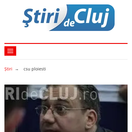
Ştiri
→
csu ploiesti