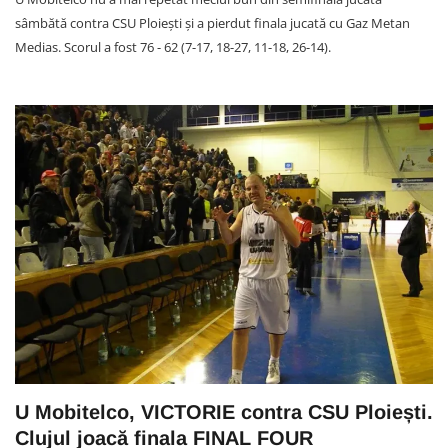
sâmbătă contra CSU Ploiești și a pierdut finala jucată cu Gaz Metan
Medias. Scorul a fost 76 - 62 (7-17, 18-27, 11-18, 26-14).
U Mobitelco, VICTORIE contra CSU Ploiești.
Clujul joacă finala FINAL FOUR