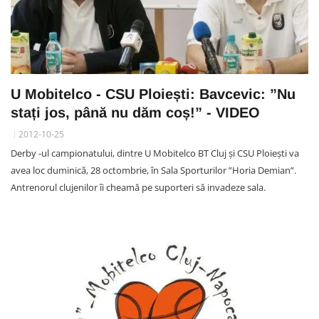
U Mobitelco - CSU Ploiești: Bavcevic: ”Nu
stați jos, până nu dăm coș!” - VIDEO
2012-10-25
Derby -ul campionatului, dintre U Mobitelco BT Cluj și CSU Ploiești va
avea loc duminică, 28 octombrie, în Sala Sporturilor ”Horia Demian”.
Antrenorul clujenilor îi cheamă pe suporteri să invadeze sala.