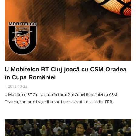
U Mobitelco BT Cluj joacă cu CSM Oradea
în Cupa României
2012-10-22
U Mobitelco BT Cluj va juca în turul 2 al Cupei României cu CSM
Oradea, conform tragerii la sorți care a avut loc la sediul FRB.