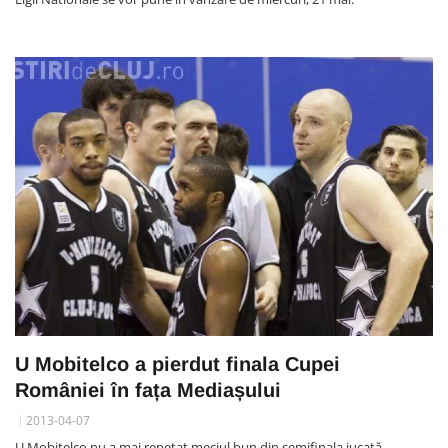
U Mobitelco a pierdut finala Cupei
României în fața Mediașului
2013-04-07
U Mobitelco nu a mai repetat meciul bun din semifinala jucată