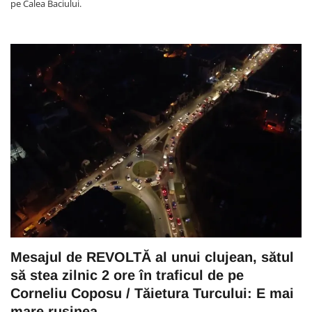
pe Calea Baciului.
Mesajul de REVOLTĂ al unui clujean, sătul
să stea zilnic 2 ore în traficul de pe
Corneliu Coposu / Tăietura Turcului: E mai
mare rușinea