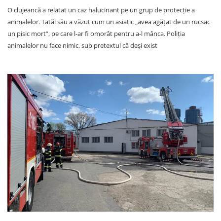
O clujeancă a relatat un caz halucinant pe un grup de protecție a
animalelor. Tatăl său a văzut cum un asiatic „avea agățat de un rucsac
un pisic mort”, pe care l-ar fi omorât pentru a-l mânca. Poliția
animalelor nu face nimic, sub pretextul că deși exist