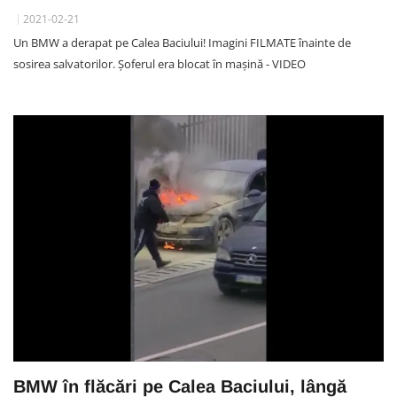
2021-02-21
Un BMW a derapat pe Calea Baciului! Imagini FILMATE înainte de
sosirea salvatorilor. Șoferul era blocat în mașină - VIDEO
BMW în flăcări pe Calea Baciului, lângă