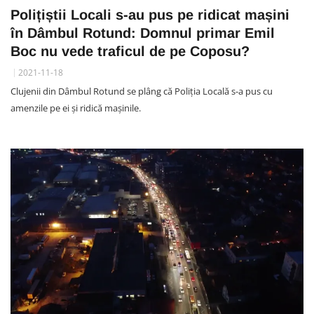
Polițiștii Locali s-au pus pe ridicat mașini
în Dâmbul Rotund: Domnul primar Emil
Boc nu vede traficul de pe Coposu?
2021-11-18
Clujenii din Dâmbul Rotund se plâng că Poliția Locală s-a pus cu
amenzile pe ei și ridică mașinile.