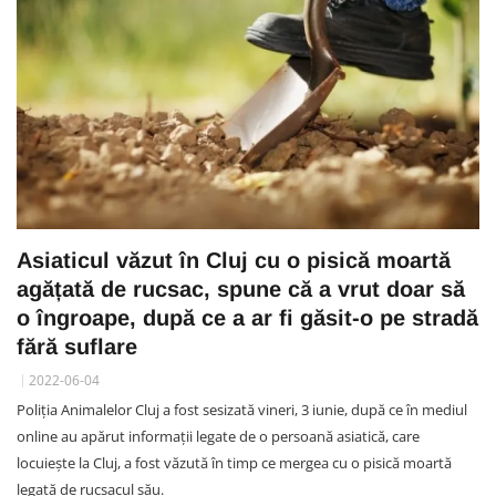
Asiaticul văzut în Cluj cu o pisică moartă
agățată de rucsac, spune că a vrut doar să
o îngroape, după ce a ar fi găsit-o pe stradă
fără suflare
2022-06-04
Poliția Animalelor Cluj a fost sesizată vineri, 3 iunie, după ce în mediul
online au apărut informații legate de o persoană asiatică, care
locuiește la Cluj, a fost văzută în timp ce mergea cu o pisică moartă
legată de rucsacul său.