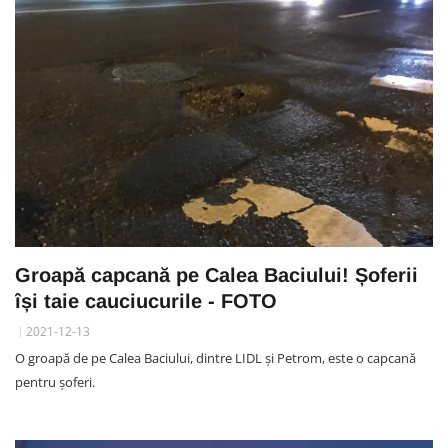
Groapă capcană pe Calea Baciului! Șoferii
își taie cauciucurile - FOTO
2021-12-13
O groapă de pe Calea Baciului, dintre LIDL și Petrom, este o capcană
pentru șoferi.