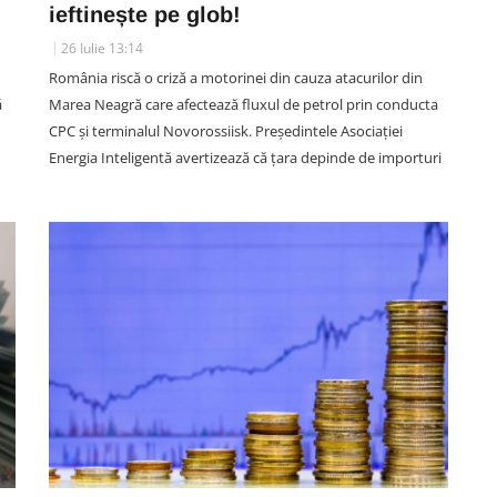
ieftinește pe glob!
26 Iulie 13:14
u
România riscă o criză a motorinei din cauza atacurilor din
ECONOMIC
ă
Marea Neagră care afectează fluxul de petrol prin conducta
n
VIDEO. Depășirea anului la Cluj:
CPC și terminalul Novorossiisk. Președintele Asociației
ul
Gonea cu BMW-ul de parcă era
Energia Inteligentă avertizează că țara depinde de importuri
lin
avion. „Avea între 120 și 150
oc.
km/h. Dacă nu frânam și eu, și
celălalt șofer, ne omora”
06 August 19:07