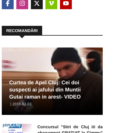
RECOMANDĂRI
Curtea de Apel Cluj: Cei doi
suspecti ai jafului din Muntii
Gutai raman in arest- VIDEO
2010-02-03
Concursul "Stiri de Cluj iti da
abonament GRATUIT la Gimmy"