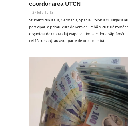
coordonarea UTCN
27 Iulie 15:13
Studenți din Italia, Germania, Spania, Polonia și Bulgaria a
SOCIAL
participat la primul curs de vară de limbă și cultură român
VIDEO. Accidentul mortal di
organizat de UTCN Cluj-Napoca. Timp de două săptămâni,
Vâlcele, filmat LIVE: Moment
cei 13 cursanți au avut parte de ore de limbă
în care motociclistul intră în p
într-un TIR și motocicleta ia f
Imagini greu de privit
06 August 13:59