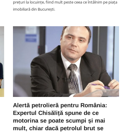
prețuri la locuințe, fiind mult peste ceea ce întâlnim pe piața
imobiliară din București.
SOCIAL
VIDEO. Momente de groază
ă
pentru o mămică într-o piscină
din
din Cluj: „În stânga țineam
 o
bebelușul de 4 luni, în dreapta
animalul ăsta mi s-a urcat pe
Alertă petrolieră pentru România:
i
sutien”
Expertul Chisăliță spune de ce
06 August 11:38
motorina se poate scumpi și mai
mult, chiar dacă petrolul brut se