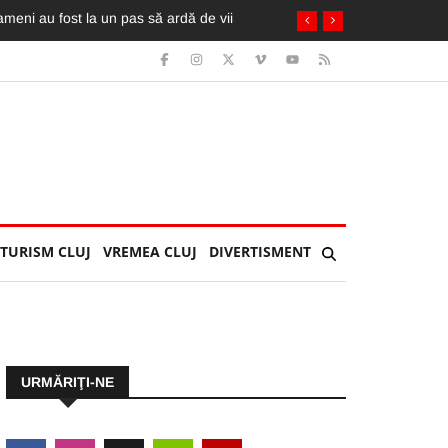
. A fost extrasă de pompieri din taxi
TURISM CLUJ
VREMEA CLUJ
DIVERTISMENT
URMĂRIŢI-NE