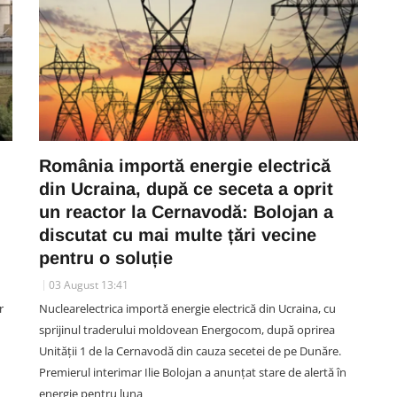
România importă energie electrică
din Ucraina, după ce seceta a oprit
un reactor la Cernavodă: Bolojan a
discutat cu mai multe țări vecine
pentru o soluție
03 August 13:41
r
Nuclearelectrica importă energie electrică din Ucraina, cu
sprijinul traderului moldovean Energocom, după oprirea
Unității 1 de la Cernavodă din cauza secetei de pe Dunăre.
Premierul interimar Ilie Bolojan a anunțat stare de alertă în
energie pentru luna