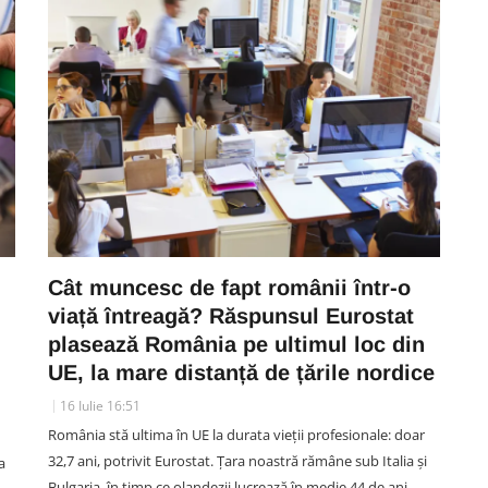
Cât muncesc de fapt românii într-o
viață întreagă? Răspunsul Eurostat
plasează România pe ultimul loc din
UE, la mare distanță de țările nordice
16 Iulie 16:51
România stă ultima în UE la durata vieții profesionale: doar
32,7 ani, potrivit Eurostat. Țara noastră rămâne sub Italia și
a
Bulgaria, în timp ce olandezii lucrează în medie 44 de ani