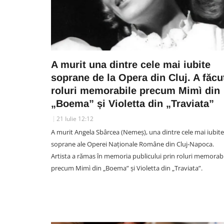
A murit una dintre cele mai iubite
soprane de la Opera din Cluj. A făcu
roluri memorabile precum Mimì din
„Boema” și Violetta din „Traviata”
21 Iulie 12:12
A murit Angela Sbârcea (Nemeș), una dintre cele mai iubite
soprane ale Operei Naționale Române din Cluj-Napoca.
Artista a rămas în memoria publicului prin roluri memorab
precum Mimì din „Boema” și Violetta din „Traviata”.