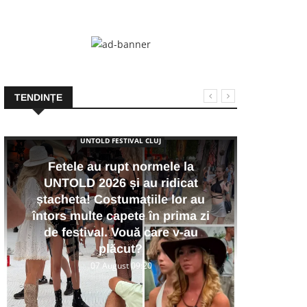
TENDINȚE
UNTOLD FESTIVAL CLUJ
Fetele au rupt normele la
UNTOLD 2026 și au ridicat
VI
ștacheta! Costumațiile lor au
noap
întors multe capete în prima zi
taxi
de festival. Vouă care v-au
m
plăcut?
ex
07 August 09:20