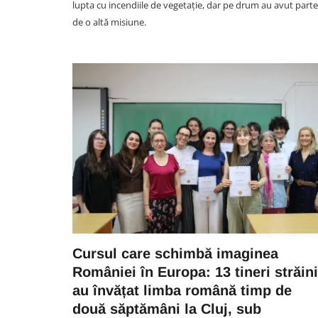
lupta cu incendiile de vegetație, dar pe drum au avut parte
de o altă misiune.
SOCIAL
VIDEO. Accident în aceast
noapte în Florești. Pasagera 
taxiul implicat în impactul cu
mașină a fost rănită. A fost
Cursul care schimbă imaginea
extrasă de pompieri din tax
României în Europa: 13 tineri străini
07 August 00:45
au învățat limba română timp de
două săptămâni la Cluj, sub