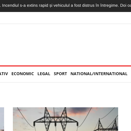
rești. Pasagera din taxiul implicat în impactul cu o mașină a fost rănită
ATIV
ECONOMIC
LEGAL
SPORT
NATIONAL/INTERNATIONAL