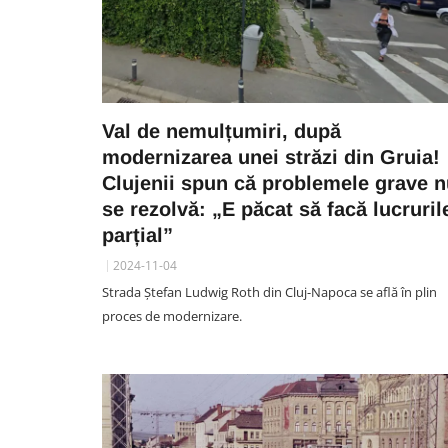
Val de nemulțumiri, după
modernizarea unei străzi din Gruia!
Clujenii spun că problemele grave 
se rezolvă: „E păcat să facă lucruril
parțial”
2024-11-04
Strada Ștefan Ludwig Roth din Cluj-Napoca se află în plin
proces de modernizare.