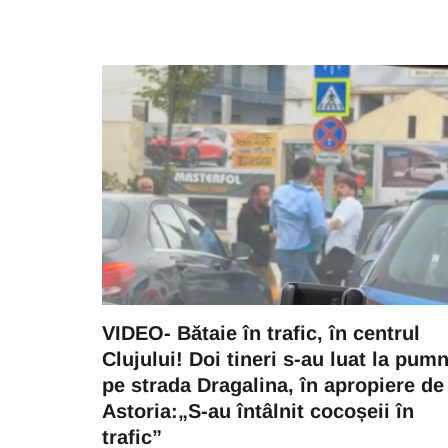
SOCIAL
Locuitorii din Mărăști cer
intervenția autorităților: „Nu
VIDEO- Bătaie în trafic, în centrul
văzut niciun echipaj de Poliț
Clujului! Doi tineri s-au luat la pumn
sau Jandarmerie”
pe strada Dragalina, în apropiere de
07 August 09:41
Astoria:„S-au întâlnit cocoșeii în
trafic”