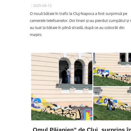
2025-09-12
O nouă bătaie în trafic la Cluj-Napoca a fost surprinsă pe
camerele telefoanelor. Doi tineri și-au pierdut cumpătul și 
au luat la bătaie în plină stradă, după ce au coborât din
SOCIAL
mașini.
VIDEO. Alertă: Un urs a fos
văzut pe marginea unui dru
din Cluj: Animalul nu era del
speriat mașini!
07 August 14:16
„Omul Păianjen” de Cluj, surprins î