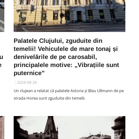
Palatele Clujului, zguduite din
temelii! Vehiculele de mare tonaj și
nu
denivelările de pe carosabil,
e
principalele motive: „Vibrațiile sunt
puternice”
2024-08-26
Un clujean a relatat că palatele Astoria și Blau Ullmann de pe
strada Horea sunt zguduite din temelii.