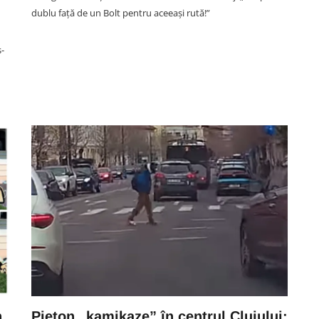
dublu față de un Bolt pentru aceeași rută!”
s-
SOCIAL
VIDEO. Accident în această
t
noapte în Florești. Pasagera din
m
taxiul implicat în impactul cu o
oc
mașină a fost rănită. A fost
extrasă de pompieri din taxi
07 August 00:45
n
Pieton „kamikaze” în centrul Clujului: