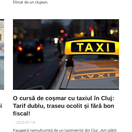
filmat de un clujean.
SOCIAL
Acuzații de „furt la cântar” la
casă într-un supermarket din
 am
Cluj. Clujeancă: „O lămâie m-a
O cursă de coșmar cu taxiul în Cluj:
ie
costat 10 lei. Avea 200 de grame,
i
Tarif dublu, traseu ocolit și fără bon
cântarul a marcat 822 grame”
fiscal!
07 August 12:58
2025-07-14
Pasageră nemulțumită de un taximetrist din Cluj: „Am plătit