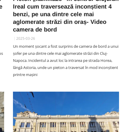
e
Ireal cum traversează inconștient 4
benzi, pe una dintre cele mai
aglomerate străzi din oraș- Video
camera de bord
2025-03-26
Un moment șocant a fost surprins de camera de bord a unui
os
șofer pe una dintre cele mai aglomerate străzi din Cluj-
Napoca. Incidentul a avut loc la intrarea pe strada Horea,
lângă Astoria, unde un pieton a traversat în mod inconștient
printre mașini