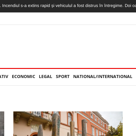
torităților: „Nu am văzut niciun echipaj de Poliție sau Jandarmerie”
ATIV
ECONOMIC
LEGAL
SPORT
NATIONAL/INTERNATIONAL