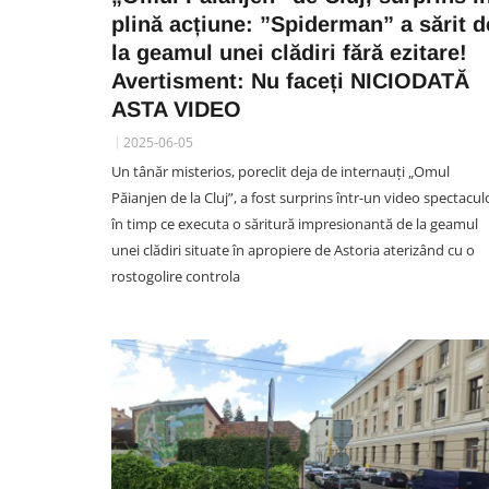
plină acțiune: ”Spiderman” a sărit d
la geamul unei clădiri fără ezitare!
Avertisment: Nu faceți NICIODATĂ
ASTA VIDEO
2025-06-05
Un tânăr misterios, poreclit deja de internauți „Omul
Păianjen de la Cluj”, a fost surprins într-un video spectacul
în timp ce executa o săritură impresionantă de la geamul
unei clădiri situate în apropiere de Astoria aterizând cu o
rostogolire controla