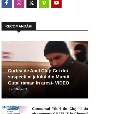
RECOMANDĂRI
Curtea de Apel Cluj: Cei doi
suspecti ai jafului din Muntii
Gutai raman in arest- VIDEO
2010-02-03
Concursul "Stiri de Cluj iti da
abonament GRATUIT la Gimmy"