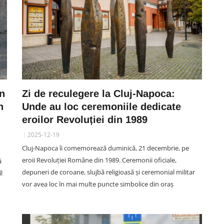
in
Zi de reculegere la Cluj-Napoca:
n
Unde au loc ceremoniile dedicate
eroilor Revoluției din 1989
2025-12-19
Cluj-Napoca îi comemorează duminică, 21 decembrie, pe
eroii Revoluției Române din 1989. Ceremonii oficiale,
ă
depuneri de coroane, slujbă religioasă și ceremonial militar
l
vor avea loc în mai multe puncte simbolice din oraș