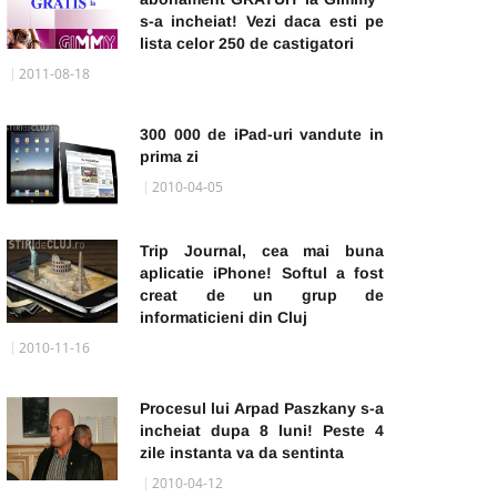
s-a incheiat! Vezi daca esti pe
lista celor 250 de castigatori
2011-08-18
300 000 de iPad-uri vandute in
prima zi
2010-04-05
Trip Journal, cea mai buna
aplicatie iPhone! Softul a fost
creat de un grup de
informaticieni din Cluj
2010-11-16
Procesul lui Arpad Paszkany s-a
incheiat dupa 8 luni! Peste 4
zile instanta va da sentinta
2010-04-12