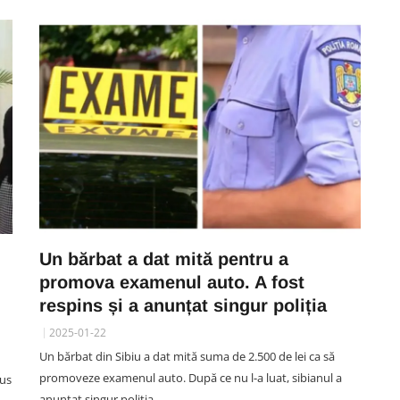
Un bărbat a dat mită pentru a
promova examenul auto. A fost
respins și a anunțat singur poliția
2025-01-22
Un bărbat din Sibiu a dat mită suma de 2.500 de lei ca să
promoveze examenul auto. După ce nu l-a luat, sibianul a
pus
anunțat singur poliția.