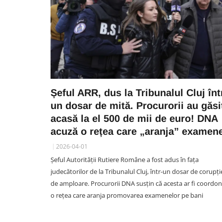
Șeful ARR, dus la Tribunalul Cluj înt
un dosar de mită. Procurorii au găsi
acasă la el 500 de mii de euro! DNA
acuză o rețea care „aranja” examen
2026-04-01
Șeful Autorității Rutiere Române a fost adus în fața
judecătorilor de la Tribunalul Cluj, într-un dosar de corupți
de amploare. Procurorii DNA susțin că acesta ar fi coordo
o rețea care aranja promovarea examenelor pe bani