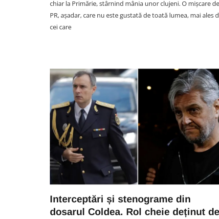
chiar la Primărie, stârnind mânia unor clujeni. O mișcare d
PR, așadar, care nu este gustată de toată lumea, mai ales 
cei care
DIVERTISMENT
Rectorul UMF Cluj, Anca
Buzoianu, a primit o declaraț
de dragoste greu de egalat
Vlad: „Mama, te iubesc mai m
ca pe «U»”
07 August 15:35
Interceptări și stenograme din
dosarul Coldea. Rol cheie deținut d