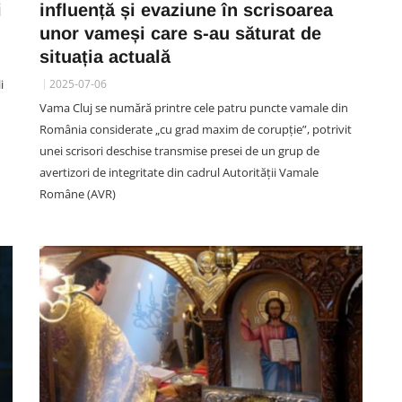
i
influență și evaziune în scrisoarea
”
unor vameși care s-au săturat de
situația actuală
i
2025-07-06
SOCIAL
on
Vama Cluj se numără printre cele patru puncte vamale din
i.
VIDEO Furtuna a făcut ravagii în
România considerate „cu grad maxim de corupție”, potrivit
Cluj! Acoperișul unui bloc din
unei scrisori deschise transmise presei de un grup de
 de
Dej s-a prăbușit peste mașinile
avertizori de integritate din cadrul Autorității Vamale
parcate în apropiere
Române (AVR)
07 August 19:40