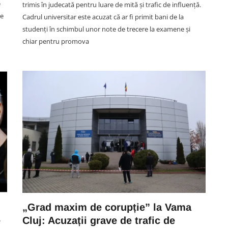
e
trimis în judecată pentru luare de mită și trafic de influență.
de
Cadrul universitar este acuzat că ar fi primit bani de la
studenți în schimbul unor note de trecere la examene și
chiar pentru promova
SPORT
ie
Cât de trist: Fost rugbist al „U”
.
Cluj a murit la doar 25 de ani. A
ult
jucat și pentru naționalele
României
08 August 11:59
„Grad maxim de corupție” la Vama
e
Cluj: Acuzații grave de trafic de