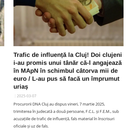
Trafic de influență la Cluj! Doi clujeni
i-au promis unui tânăr că-l angajează
în MApN în schimbul câtorva mii de
euro / L-au pus să facă un împrumut
uriaș
2025-03-07
Procurorii DNA Cluj au dispus vineri, 7 martie 2025,
trimiterea în judecată a două persoane, F.C.L. și F.E.M., sub
acuzațiile de trafic de influență, fals material în înscrisuri
oficiale și uz de fals.