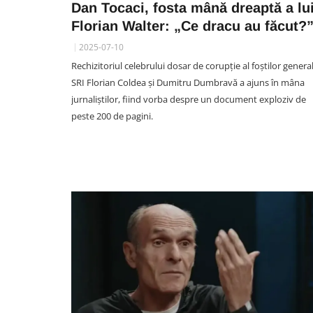
Dan Tocaci, fosta mână dreaptă a lu
Florian Walter: „Ce dracu au făcut?
2025-07-10
UNTOLD FESTIVAL CLUJ
Rechizitoriul celebrului dosar de corupție al foștilor general
VIDEO. Mișcările Zarei Larss
SRI Florian Coldea și Dumitru Dumbravă a ajuns în mâna
care i-au înnebunit pe clujen
jurnaliștilor, fiind vorba despre un document exploziv de
Show exploziv în fața unui
peste 200 de pagini.
stadion neîncăpător, plin ochi
fani români și străini
07 August 23:38