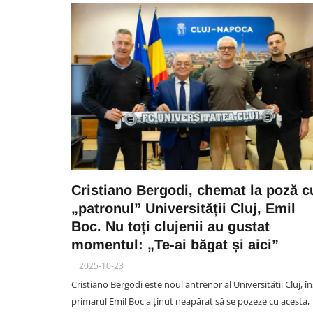
Cristiano Bergodi, chemat la poză c
„patronul” Universității Cluj, Emil
Boc. Nu toți clujenii au gustat
momentul: „Te-ai băgat și aici”
2025-10-23
Cristiano Bergodi este noul antrenor al Universității Cluj, î
primarul Emil Boc a ținut neapărat să se pozeze cu acesta,