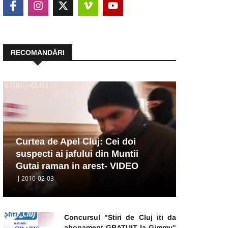
RECOMANDĂRI
Curtea de Apel Cluj: Cei doi
suspecti ai jafului din Muntii
Gutai raman in arest- VIDEO
2010-02-03
Concursul "Stiri de Cluj iti da
abonament GRATUIT la Gimmy"