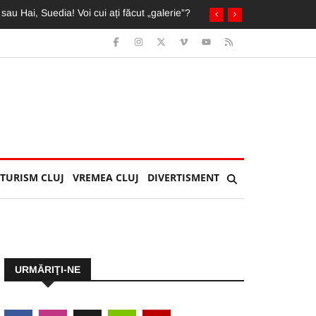
ai mult ca pe «U»”
TURISM CLUJ
VREMEA CLUJ
DIVERTISMENT
URMĂRIŢI-NE