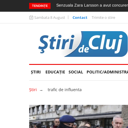
Rectorul UMF Cluj, Anca Buzoianu, a pr
TENDINȚE
Sambata 8 August
Contact
Trimite o stire
ŞTIRI
EDUCAȚIE
(CURRENT)
SOCIAL
POLITIC/ADMINISTR
Ştiri
→
trafic de influenta