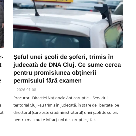
r-
Șeful unei școli de șoferi, trimis în
t
judecată de DNA Cluj. Ce sume cerea
pentru promisiunea obținerii
e
permisului fără examen
2026-01-08
Procurorii Direcției Naționale Anticorupție – Serviciul
e
teritorial Cluj l-au trimis în judecată, în stare de libertate, pe
nat
directorul (care este și administratorul) unei școli de șoferi,
pentru mai multe infracțiuni de corupție și fals