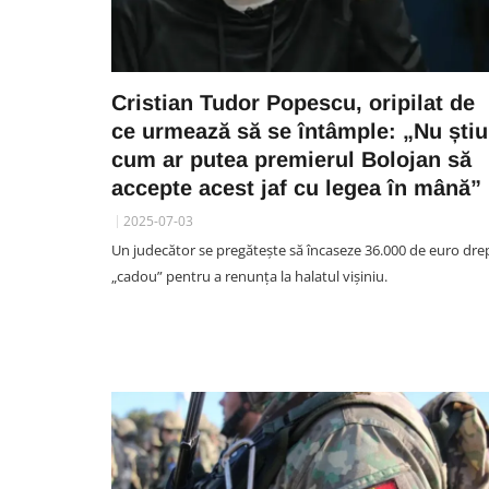
Cristian Tudor Popescu, oripilat de
ce urmează să se întâmple: „Nu știu
cum ar putea premierul Bolojan să
accepte acest jaf cu legea în mână”
2025-07-03
Un judecător se pregătește să încaseze 36.000 de euro dre
„cadou” pentru a renunța la halatul vișiniu.