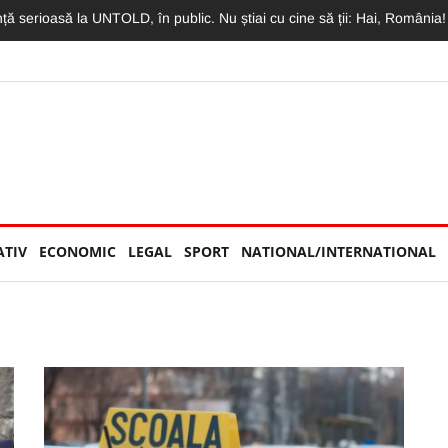
imit o declarație de dragoste greu de egalat. Vlad: „Mama, te iubesc m
ATIV
ECONOMIC
LEGAL
SPORT
NATIONAL/INTERNATIONAL