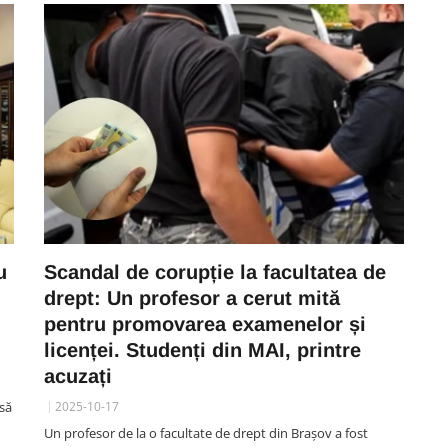
u
Scandal de corupție la facultatea de
drept: Un profesor a cerut mită
pentru promovarea examenelor și
licenței. Studenți din MAI, printre
acuzați
nsă
2025-10-17
Un profesor de la o facultate de drept din Brașov a fost