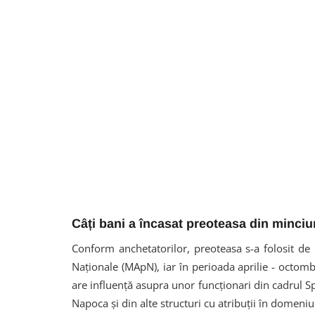
Câți bani a încasat preoteasa din minciu
Conform anchetatorilor, preoteasa s-a folosit de p
Naționale (MApN), iar în perioada aprilie - octom
are influență asupra unor funcționari din cadrul Spi
Napoca și din alte structuri cu atribuții în domeni