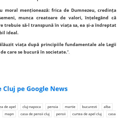
său moral menţionează: frica de Dumnezeu, credinţa
 semeni, munca creatoare de valori, înţelegând că
 trebuie să-l transpună în viaţa sa, ea şi-a îndreptat
il ideal.
ălăuzit viaţa după principiile fundamentale ale Legii
e care se bucură în societate.
”.
de Cluj pe Google News
ea de apel
cluj-napoca
pensia
martie
bucuresti
alba
mapn
casa de pensii cluj
pensii
curtea de apel cluj
casa