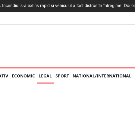
torităților: „Nu am văzut niciun echipaj de Poliție sau Jandarmerie”
ATIV
ECONOMIC
LEGAL
SPORT
NATIONAL/INTERNATIONAL