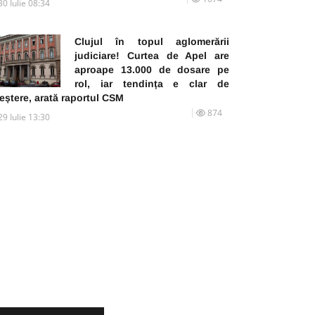
30 Iulie 08:34
Clujul în topul aglomerării
judiciare! Curtea de Apel are
aproape 13.000 de dosare pe
rol, iar tendința e clar de
eștere, arată raportul CSM
874
29 Iulie 13:30