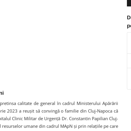
D
p
ni
retinsa calitate de general în cadrul Ministerului Apărării
brie 2023 a reușit să convingă o familie din Cluj-Napoca că
talul Clinic Militar de Urgență Dr. Constantin Papilian Cluj-
ul resurselor umane din cadrul MApN și prin relațiile pe care