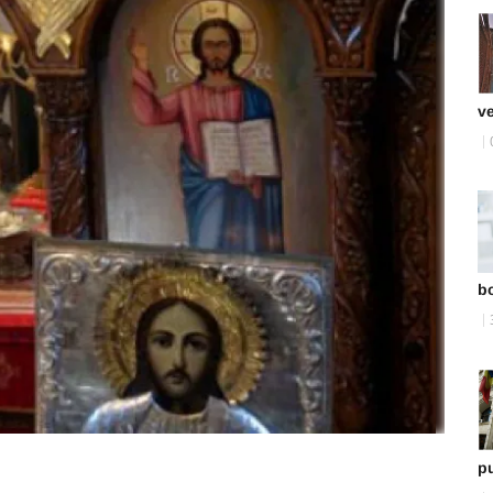
ve
bo
pu