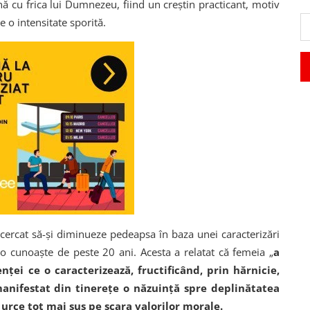
ă cu frica lui Dumnezeu, fiind un creştin practicant, motiv
 o intensitate sporită.
cercat să-și diminueze pedeapsa în baza unei caracterizări
e o cunoaşte de peste 20 ani. Acesta a relatat că femeia „
a
nţei ce o caracterizează, fructificând, prin hărnicie,
A manifestat din tinereţe o năzuinţă spre deplinătatea
ă urce tot mai sus pe scara valorilor morale.