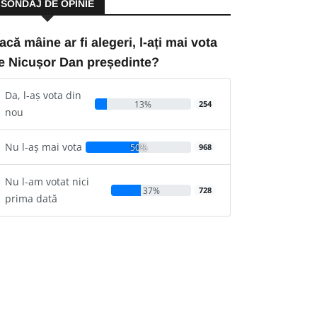
SONDAJ DE OPINIE
acă mâine ar fi alegeri, l-ați mai vota
e Nicușor Dan președinte?
Da, l-aș vota din
13%
254
nou
Nu l-aș mai vota
50%
968
Nu l-am votat nici
37%
728
prima dată