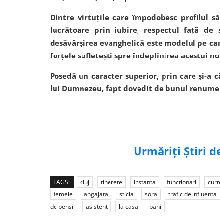
Dintre virtuţile care împodobesc profilul 
lucrătoare prin iubire, respectul faţă de
desăvârşirea evanghelică este modelul pe care
forţele sufleteşti spre îndeplinirea acestui nob
Posedă un caracter superior, prin care şi-a c
lui Dumnezeu, fapt dovedit de bunul renume d
Urmăriți Știri 
TAGS:
cluj
tinerete
instanta
functionari
curt
femeie
angajata
sticla
sora
trafic de influenta
de pensii
asistent
la casa
bani