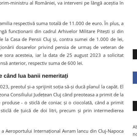
 prim-ministru al României, va interveni pe lângă aceștia în
 familia respectivă suma totală de 11.000 de euro. În plus, a
ngă funcționarii din cadrul Arhivelor Militare Pitești și din
 de la Casa de Pensii Cluj și, contra sumei de 1.000 de lei,
uționării dosarelor privind pensia de urmaș de veteran de
e sora acesteia, iar la data de 25 august 2023 a solicitat
insă anterior, respectiv suma de 600 lei.
le când lua banii nemeritați
23, preotul și-a sprijinit soția să-și ducă planul la capăt. El
 zona Consiliului Județean Cluj când preoteasa a primit de la
roduse - o sticlă de coniac și o ciocolată, când a primit
ticlă de țuică de doi litri, precum şi prin intermedierea
Ab
tă a Aeroportului Internaţional Avram lancu din Cluj-Napoca
no