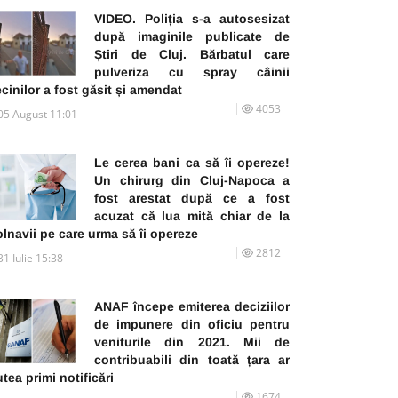
VIDEO. Poliția s-a autosesizat
după imaginile publicate de
Știri de Cluj. Bărbatul care
pulveriza cu spray câinii
cinilor a fost găsit și amendat
4053
05 August 11:01
Le cerea bani ca să îi opereze!
Un chirurg din Cluj-Napoca a
fost arestat după ce a fost
acuzat că lua mită chiar de la
lnavii pe care urma să îi opereze
2812
31 Iulie 15:38
ANAF începe emiterea deciziilor
de impunere din oficiu pentru
veniturile din 2021. Mii de
contribuabili din toată țara ar
tea primi notificări
1674