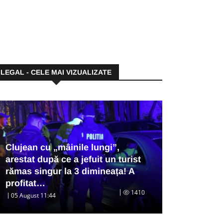
LEGAL - CELE MAI VIZUALIZATE
Clujean cu „mâinile lungi”,
arestat după ce a jefuit un turist
rămas singur la 3 dimineața! A
profitat…
1410
05 August 11:44