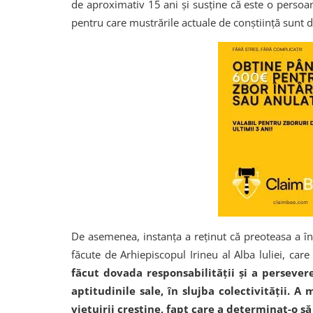
de aproximativ 15 ani și susține că este o persoan
pentru care mustrările actuale de conştiinţă sunt de
De asemenea, instanța a reținut că preoteasa a în
făcute de Arhiepiscopul Irineu al Alba luliei, car
făcut dovada responsabilităţii şi a persevere
aptitudinile sale, în slujba colectivităţii. 
vieţuirii creştine, fapt care a determinat-o s