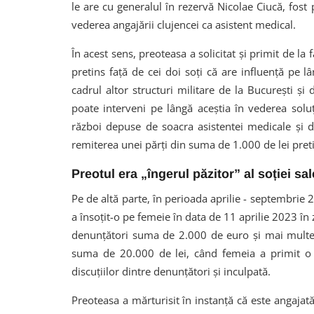
le are cu generalul în rezervă Nicolae Ciucă, fost
vederea angajării clujencei ca asistent medical.
În acest sens, preoteasa a solicitat și primit de la
pretins față de cei doi soți că are influență pe lâ
cadrul altor structuri militare de la București și
poate interveni pe lângă aceștia în vederea sol
război depuse de soacra asistentei medicale și d
remiterea unei părți din suma de 1.000 de lei pret
Preotul era „îngerul păzitor” al soției sa
Pe de altă parte, în perioada aprilie - septembrie 20
a însoțit-o pe femeie în data de 11 aprilie 2023 în
denunțători suma de 2.000 de euro și mai multe p
suma de 20.000 de lei, când femeia a primit o s
discuțiilor dintre denunțători și inculpată.
Preoteasa a mărturisit în instanță că este angaja