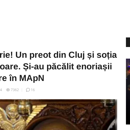
rie! Un preot din Cluj și soția
oare. Și-au păcălit enoriașii
are în MApN
14
7362
16