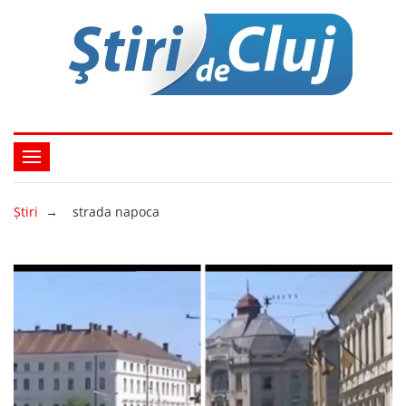
Ştiri
→
strada napoca