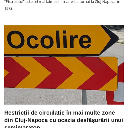
”Pistruiatul” este cel mai faimos film care s-a turnat la Cluj-Napoca, în
1973.
Restricții de circulație în mai multe zone
din Cluj-Napoca cu ocazia desfășurării unui
semimaraton