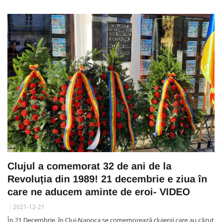
Clujul a comemorat 32 de ani de la
Revoluția din 1989! 21 decembrie e ziua în
care ne aducem aminte de eroi- VIDEO
2021-12-21
În 21 Decembrie, în Cluj-Napoca se comemorează clujenii care au căzut