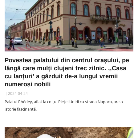
Povestea palatului din centrul orașului, pe
lângă care mulți clujeni trec zilnic. ,,Casa
cu lanțuri’ a găzduit de-a lungul vremii
numeroși nobili
2024-04-24
Palatul Rhédey, aflat la colţul Pieţei Unirii cu strada Napoca, are o
istorie fascinantă.