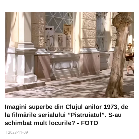
Imagini superbe din Clujul anilor 1973, de
la filmările serialului ”Pistruiatul”. S-au
schimbat mult locurile? - FOTO
2023-11-09