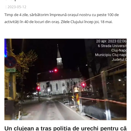
2023-05-12
Timp de 4 zile, sărbătorim împreună orașul nostru cu peste 100 de
activități în 40 de locuri din oraș. Zilele Clujului încep joi, 18 mai.
Un clujean a tras poliția de urechi pentru că