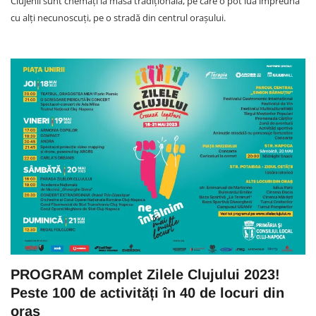
Clujenii sunt chemați la masa tradițională, pe care o pot lua împreună
cu alți necunoscuți, pe o stradă din centrul orașului.
PROGRAM complet Zilele Clujului 2023!
Peste 100 de activități în 40 de locuri din
oraș