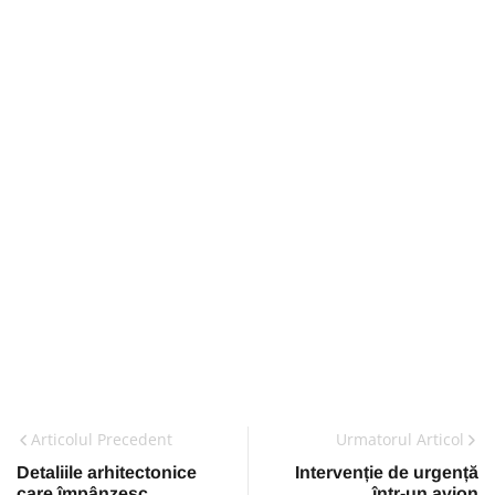
Articolul Precedent
Urmatorul Articol
Detaliile arhitectonice
Intervenție de urgență
care împânzesc
într-un avion