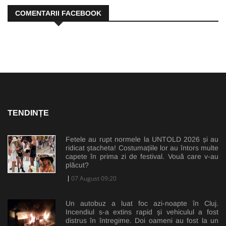
COMENTARII FACEBOOK
TENDINȚE
Fetele au rupt normele la UNTOLD 2026 și au
ridicat ștacheta! Costumațiile lor au întors multe
capete în prima zi de festival. Vouă care v-au
plăcut?
07 August 09:20
Un autobuz a luat foc azi-noapte în Cluj.
Incendiul s-a extins rapid și vehiculul a fost
distrus în întregime. Doi oameni au fost la un