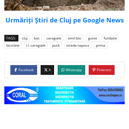
Urmăriți Știri de Cluj pe Google News
TAGS:
cluj
boc
caragiale
emil boc
gunoi
fundatie
biciclete
i.l. caragiale
puck
strada napoca
prima
Facebook
X
Whatsapp
Pinterest