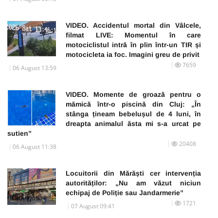
VIDEO. Accidentul mortal din Vâlcele,
filmat LIVE: Momentul în care
motociclistul intră în plin într-un TIR și
motocicleta ia foc. Imagini greu de privit
7659
06 August 13:59
VIDEO. Momente de groază pentru o
mămică într-o piscină din Cluj: „În
stânga țineam bebelușul de 4 luni, în
dreapta animalul ăsta mi s-a urcat pe
sutien”
20408
06 August 11:38
Locuitorii din Mărăști cer intervenția
autorităților: „Nu am văzut niciun
echipaj de Poliție sau Jandarmerie”
1721
07 August 09:41