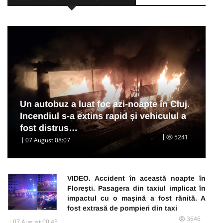
Un autobuz a luat foc azi-noapte în Cluj.
Incendiul s-a extins rapid și vehiculul a
fost distrus…
5241
07 August 08:07
VIDEO. Accident în această noapte în
Florești. Pasagera din taxiul implicat în
impactul cu o mașină a fost rănită. A
fost extrasă de pompieri din taxi
3646
07 August 00:45