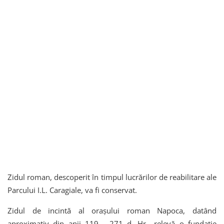
Zidul roman, descoperit în timpul lucrărilor de reabilitare ale
Parcului I.L. Caragiale, va fi conservat.
Zidul de incintă al orașului roman Napoca, datând
aproximativ din anii 119 - 271 d. Hr., relevă o fundație