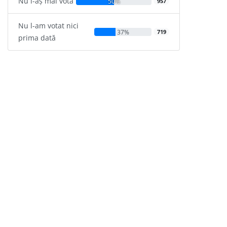
Nu l-aș mai vota
50%
957
Nu l-am votat nici
37%
719
prima dată