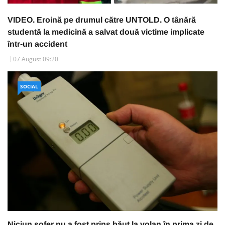
VIDEO. Eroină pe drumul către UNTOLD. O tânără
studentă la medicină a salvat două victime implicate
într-un accident
07 August 09:20
SOCIAL
Niciun șofer nu a fost prins băut la volan în prima zi de