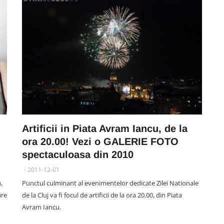
Artificii in Piata Avram Iancu, de la
ora 20.00! Vezi o GALERIE FOTO
SOCIAL
on
spectaculoasa din 2010
i.
Locuitorii din Mărăști cer
2011-12-01
intervenția autorităților: „Nu am
,
Punctul culminant al evenimentelor dedicate Zilei Nationale
 de
văzut niciun echipaj de Poliție
are
de la Cluj va fi focul de artificii de la ora 20.00, din Piata
sau Jandarmerie”
Avram Iancu.
07 August 09:41