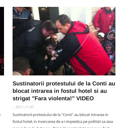
SOCIAL
Acuzații de „furt la cântar” la
ie
casă într-un supermarket din
.
Cluj. Clujeancă: „O lămâie m-a
ult
costat 10 lei. Avea 200 de grame,
cântarul a marcat 822 grame”
07 August 12:58
Sustinatorii protestului de la Conti au
blocat intrarea in fostul hotel si au
strigat "Fara violenta!" VIDEO
2011-11-07
e
Sustinatorii protestului de la "Conti" au blocat intrarea in
fostul hotel, in incercarea de a-i impiedica pe politisti sa iasa