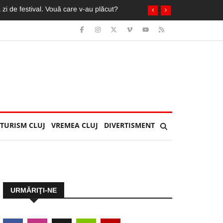
in ochi de fani români și străini
TURISM CLUJ
VREMEA CLUJ
DIVERTISMENT
URMĂRIŢI-NE