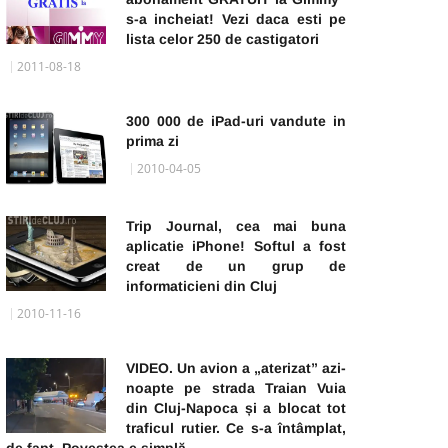
s-a incheiat! Vezi daca esti pe
lista celor 250 de castigatori
2011-08-18
300 000 de iPad-uri vandute in
prima zi
2010-04-05
Trip Journal, cea mai buna
aplicatie iPhone! Softul a fost
creat de un grup de
informaticieni din Cluj
2010-11-16
VIDEO. Un avion a „aterizat” azi-
noapte pe strada Traian Vuia
din Cluj-Napoca și a blocat tot
traficul rutier. Ce s-a întâmplat,
de fapt. Povestea e simplă