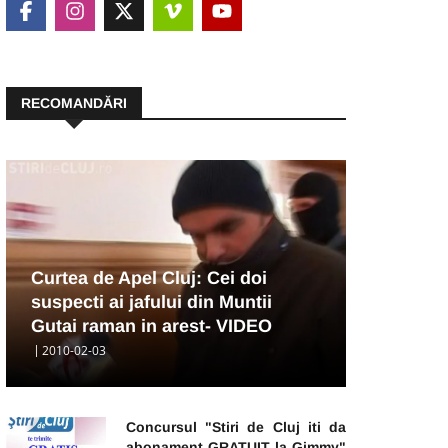
RECOMANDĂRI
Curtea de Apel Cluj: Cei doi
suspecti ai jafului din Muntii
Gutai raman in arest- VIDEO
2010-02-03
Concursul "Stiri de Cluj iti da
abonament GRATUIT la Gimmy"