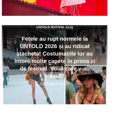
UNTOLD FESTIVAL CLUJ
Fetele au rupt normele la
UNTOLD 2026 și au ridicat
ștacheta! Costumațiile lor au
Buz
întors multe capete în prima zi
de
de festival. Vouă care v-au
Vlad
plăcut?
07 August 09:20