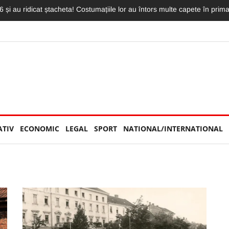
 înnebunit pe clujeni. Show exploziv în fața unui stadion neîncăpător, pl
ATIV
ECONOMIC
LEGAL
SPORT
NATIONAL/INTERNATIONAL