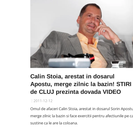
Calin Stoia, arestat in dosarul
UNTOLD FESTIVAL CLUJ
Apostu, merge zilnic la bazin! STIRI
VIDEO. Mișcările Zarei Larss
de CLUJ prezinta dovada VIDEO
care i-au înnebunit pe clujen
2011-12-12
Show exploziv în fața unui
Omul de afaceri Calin Stoia, arestat in dosarul Sorin Apostu
stadion neîncăpător, plin ochi
merge zilnic la bazin si face exercitii pentru afectiunile pe c
fani români și străini
sustine ca le are la coloana.
07 August 23:38