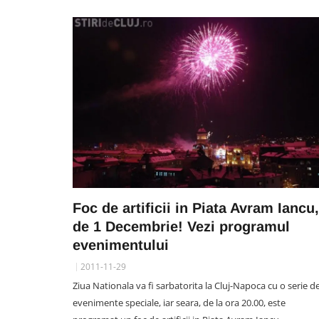
DIVERTISMENT
Rectorul UMF Cluj, Anca
Buzoianu, a primit o declaraț
de dragoste greu de egalat
Vlad: „Mama, te iubesc mai m
ca pe «U»”
07 August 15:35
Foc de artificii in Piata Avram Iancu,
de 1 Decembrie! Vezi programul
evenimentului
2011-11-29
Ziua Nationala va fi sarbatorita la Cluj-Napoca cu o serie d
evenimente speciale, iar seara, de la ora 20.00, este