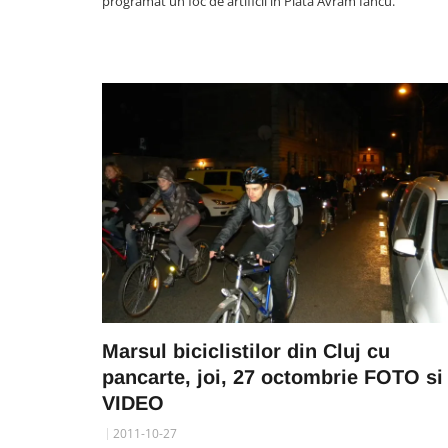
programat un foc de artificii in Piata Avram Iancu.
Marsul biciclistilor din Cluj cu
pancarte, joi, 27 octombrie FOTO si
VIDEO
2011-10-27