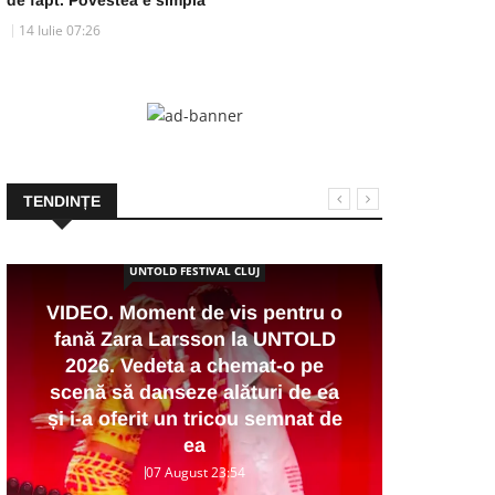
14 Iulie 07:26
TENDINȚE
UNTOLD FESTIVAL CLUJ
VIDEO. Moment de vis pentru o
fană Zara Larsson la UNTOLD
VID
2026. Vedeta a chemat-o pe
car
scenă să danseze alături de ea
S
și i-a oferit un tricou semnat de
stad
ea
07 August 23:54