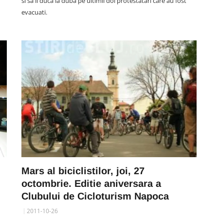
si sa ii duca la duba pe ultimii doi protestatari care au fost
evacuati.
Mars al biciclistilor, joi, 27
octombrie. Editie aniversara a
Clubului de Cicloturism Napoca
2011-10-26