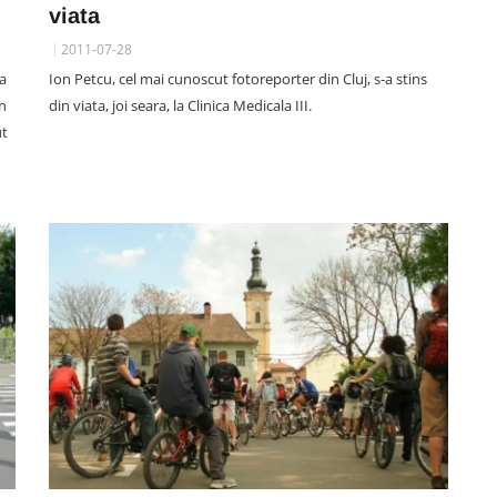
viata
2011-07-28
la
Ion Petcu, cel mai cunoscut fotoreporter din Cluj, s-a stins
in
din viata, joi seara, la Clinica Medicala III.
ut