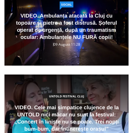
SOCIAL
VIDEO. Ambulanța atacată la Cluj cu
topoare și pietre a fost distrusă. Șoferul
operat de urgență, după un traumatism
ocular: Ambulanțele NU FURĂ copii!
09 August 11:28
UNTOLD FESTIVAL CLUJ
VIDEO. Cele mai simpatice clujence de la
UNTOLD nici măcar nu sunt la festival:
„Concert în liniște nu se poate. Trei nopți
bum-bum, dar întinerește orașul”