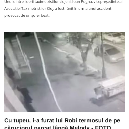
Unul dintre liderii taximetriștilor clujeni, Ioan Pugna, vicepreședinte al
Asociației Taximetristilor Cluj, a fost rănit în urma unui accident
provocat de un șofer beat.
Cu tupeu, i-a furat lui Robi termosul de pe
căruciorul parcat lângă Melody - FOTO