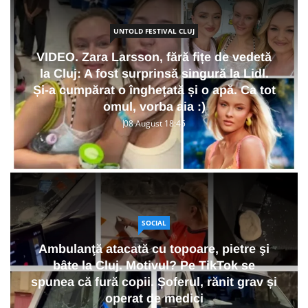
UNTOLD FESTIVAL CLUJ
VIDEO. Zara Larsson, fără fițe de vedetă
la Cluj: A fost surprinsă singură la Lidl.
Și-a cumpărat o înghețată și o apă. Ca tot
omul, vorba aia :)
08 August 18:45
SOCIAL
Ambulanţă atacată cu topoare, pietre şi
bâte la Cluj. Motivul? Pe TikTok se
spunea că fură copii. Șoferul, rănit grav și
operat de medici