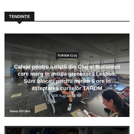
TENDINȚE
TURISM CLUJ
Calvar pentru turiștii din Cluj și București
care merg în insula grecească Lesbos.
Sunt blocați pentru minim 6 ore în
așteptarea curselor TAROM
08 August 14:49