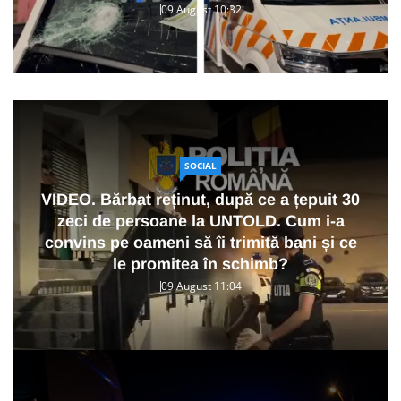
09 August 10:32
SOCIAL
VIDEO. Bărbat reținut, după ce a țepuit 30
zeci de persoane la UNTOLD. Cum i-a
convins pe oameni să îi trimită bani și ce
le promitea în schimb?
09 August 11:04