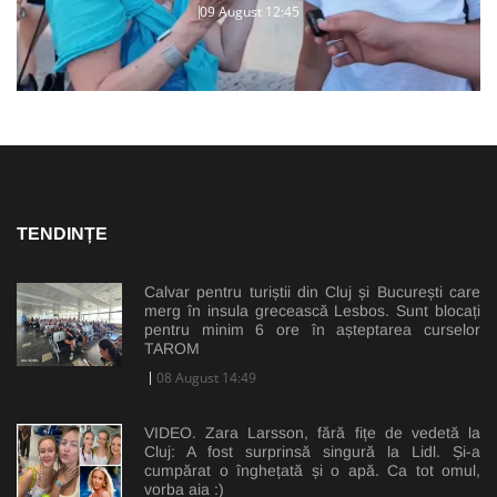
09 August 12:45
TENDINȚE
Calvar pentru turiștii din Cluj și București care
merg în insula grecească Lesbos. Sunt blocați
pentru minim 6 ore în așteptarea curselor
TAROM
08 August 14:49
VIDEO. Zara Larsson, fără fițe de vedetă la
Cluj: A fost surprinsă singură la Lidl. Și-a
cumpărat o înghețată și o apă. Ca tot omul,
vorba aia :)