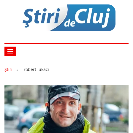
Ştiri
→
robert lukaci