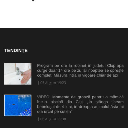
TENDINȚE
Program pe ore la robinet în județul Cluj: apa
curge doar 14 ore pe zi, iar noaptea se oprește
complet. Măsura intră în vigoare chiar de azi
05 August 19:23
VIDEO. Momente de groază pentru o mămică
într-o piscină din Cluj: „În stânga țineam
bebelușul de 4 luni, în dreapta animalul ăsta mi
s-a urcat pe sutien”
06 August 11:38