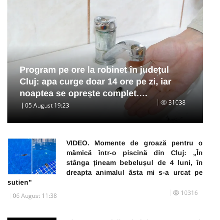
Program pe ore la robinet în județul
Cluj: apa curge doar 14 ore pe zi, iar
noaptea se oprește complet.…
31038
05 August 19:23
VIDEO. Momente de groază pentru o
mămică într-o piscină din Cluj: „În
stânga țineam bebelușul de 4 luni, în
dreapta animalul ăsta mi s-a urcat pe
sutien”
10316
06 August 11:38