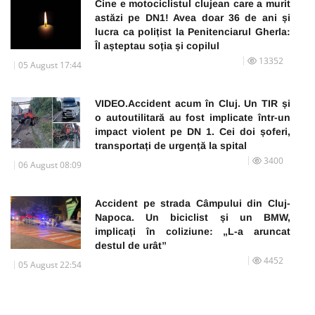
Cine e motociclistul clujean care a murit
astăzi pe DN1! Avea doar 36 de ani și
lucra ca polițist la Penitenciarul Gherla:
Îl așteptau soția și copilul
13352
05 August 17:44
VIDEO.Accident acum în Cluj. Un TIR și
o autoutilitară au fost implicate într-un
impact violent pe DN 1. Cei doi șoferi,
transportați de urgență la spital
3400
06 August 08:09
Accident pe strada Câmpului din Cluj-
Napoca. Un biciclist și un BMW,
implicați în coliziune: „L-a aruncat
destul de urât”
4452
05 August 22:54