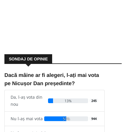
SONDAJ DE OPINIE
Dacă mâine ar fi alegeri, l-ați mai vota
pe Nicușor Dan președinte?
Da, l-aș vota din
13%
245
nou
Nu l-aș mai vota
50%
944