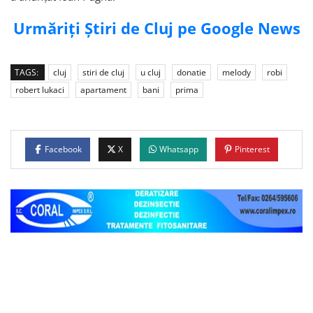
Urmăriți Știri de Cluj pe Google News
TAGS:
cluj
stiri de cluj
u cluj
donatie
melody
robi
robert lukaci
apartament
bani
prima
Facebook
X
Whatsapp
Pinterest