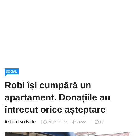
SOCIAL
Robi își cumpără un
apartament. Donațiile au
întrecut orice așteptare
Articol scris de
2016-01-25
24559
17