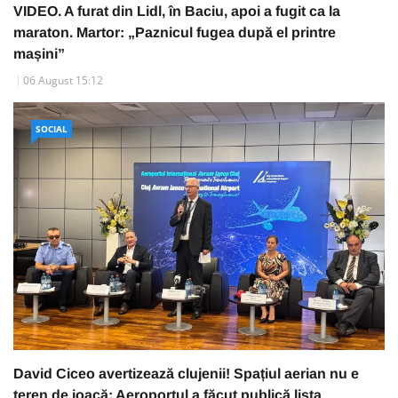
VIDEO. A furat din Lidl, în Baciu, apoi a fugit ca la
maraton. Martor: „Paznicul fugea după el printre
mașini”
06 August 15:12
SOCIAL
David Ciceo avertizează clujenii! Spațiul aerian nu e
teren de joacă: Aeroportul a făcut publică lista