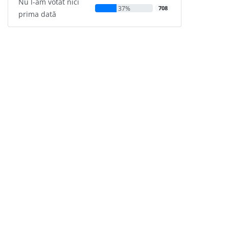
Nu l-am votat nici
37%
708
prima dată