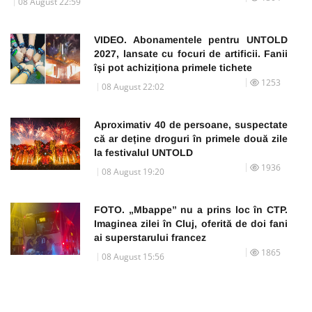
08 August 22:59
VIDEO. Abonamentele pentru UNTOLD
2027, lansate cu focuri de artificii. Fanii
își pot achiziționa primele tichete
1253
08 August 22:02
Aproximativ 40 de persoane, suspectate
că ar deține droguri în primele două zile
la festivalul UNTOLD
1936
08 August 19:20
FOTO. „Mbappe” nu a prins loc în CTP.
Imaginea zilei în Cluj, oferită de doi fani
ai superstarului francez
1865
08 August 15:56