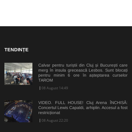
TENDINȚE
Calvar pentru turiștii din Cluj și București care
merg în insula grecească Lesbos. Sunt blocați
pentru minim 6 ore în așteptarea curselor
TAROM
08 August 14:49
VIDEO. FULL HOUSE! Cluj Arena ÎNCHISĂ:
Concertul Lewis Capaldi, arhiplin. Accesul a fost
restricționat
08 August 22:20