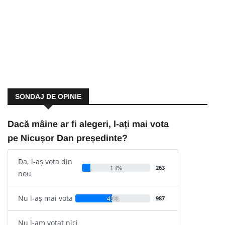
SONDAJ DE OPINIE
Dacă mâine ar fi alegeri, l-ați mai vota
pe Nicușor Dan președinte?
Da, l-aș vota din
13%
263
nou
Nu l-aș mai vota
49%
987
Nu l-am votat nici