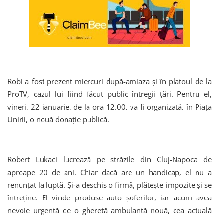
Robi a fost prezent miercuri după-amiaza și în platoul de la
ProTV, cazul lui fiind făcut public întregii țări. Pentru el,
vineri, 22 ianuarie, de la ora 12.00, va fi organizată, în Piața
Unirii, o nouă donație publică.
Robert Lukaci lucrează pe străzile din Cluj-Napoca de
aproape 20 de ani. Chiar dacă are un handicap, el nu a
renunțat la luptă. Și-a deschis o firmă, plătește impozite și se
întreține. El vinde produse auto șoferilor, iar acum avea
nevoie urgentă de o gheretă ambulantă nouă, cea actuală