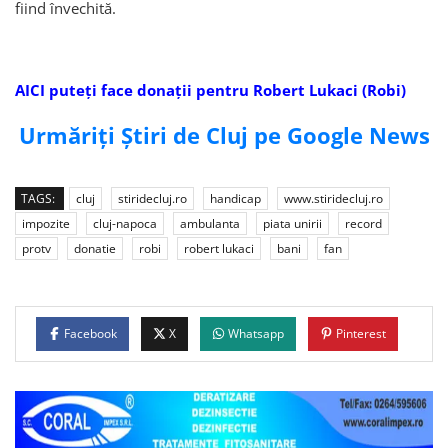
fiind învechită.
AICI puteți face donații pentru Robert Lukaci (Robi)
Urmăriți Știri de Cluj pe Google News
TAGS:
cluj
stiridecluj.ro
handicap
www.stiridecluj.ro
impozite
cluj-napoca
ambulanta
piata unirii
record
protv
donatie
robi
robert lukaci
bani
fan
Facebook
X
Whatsapp
Pinterest