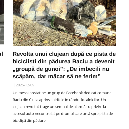
ul
Revolta unui clujean după ce pista de
bicicliști din pădurea Baciu a devenit
„groapă de gunoi”: „De imbecili nu
scăpăm, dar măcar să ne ferim”
2025-12-09
Un mesaj postat pe un grup de Facebook dedicat comunei
Baciu din Cluj a aprins spiritele în rândul localnicilor. Un
clujean revoltat trage un semnal de alarmă cu privire la
accesul auto necontrolat pe drumul care urcă spre pista de
bicicliști din pădure,