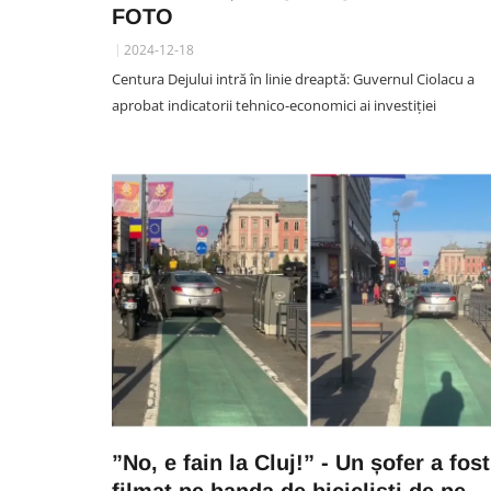
FOTO
2024-12-18
Centura Dejului intră în linie dreaptă: Guvernul Ciolacu a
aprobat indicatorii tehnico-economici ai investiției
SPORT
Radu Constantea, epuizat d
perioada petrecută la „U”.
Conducătorul este decis s
plece de la echipă
06 August 15:50
”No, e fain la Cluj!” - Un șofer a fost