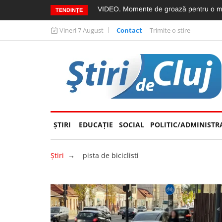
”
VIDEO. Accidentul mortal din Vâlcele, fil
TENDINȚE
Vineri 7 August
Contact
Trimite o stire
ŞTIRI
EDUCAȚIE
(CURRENT)
SOCIAL
POLITIC/ADMINISTR
Ştiri
→
pista de biciclisti