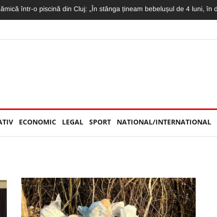
mat LIVE: Momentul în care motociclistul intră în plin într-un TIR și moto
ATIV
ECONOMIC
LEGAL
SPORT
NATIONAL/INTERNATIONAL