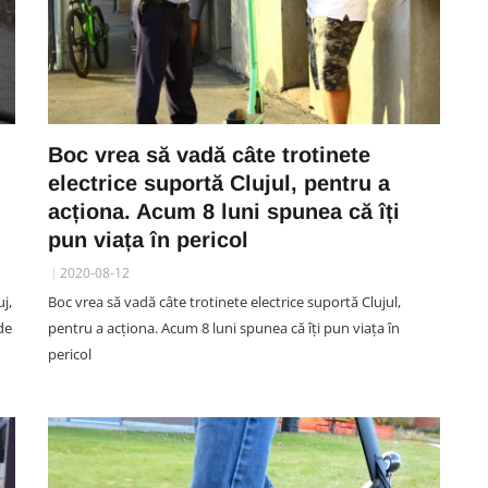
Boc vrea să vadă câte trotinete
electrice suportă Clujul, pentru a
acționa. Acum 8 luni spunea că îți
pun viața în pericol
2020-08-12
j,
Boc vrea să vadă câte trotinete electrice suportă Clujul,
de
pentru a acționa. Acum 8 luni spunea că îți pun viața în
pericol