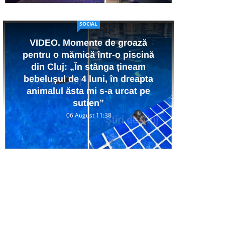
SOCIAL
VIDEO. Momente de groază
pentru o mămică într-o piscină
din Cluj: „În stânga țineam
Ra
bebelușul de 4 luni, în dreapta
p
animalul ăsta mi s-a urcat pe
Co
sutien”
06 August 11:38