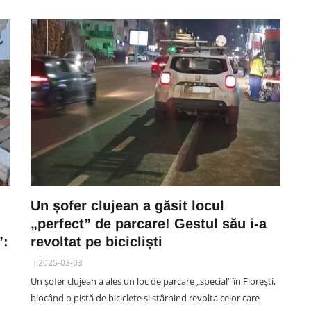
Un șofer clujean a găsit locul
„perfect” de parcare! Gestul său i-a
”:
revoltat pe bicicliști
2025-03-03
Un șofer clujean a ales un loc de parcare „special” în Florești,
blocând o pistă de biciclete și stârnind revolta celor care