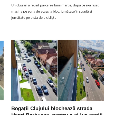
Un clujean a reușit parcarea lunii martie, după ce și-a lăsat
mașina pe zona de acces la bloc, jumătate în stradă și
jumătate pe pista de bicicliști.
UNTOLD FESTIVAL CLUJ
VIDEO. Smiley are o nouă
e
pasiune de când s-a însurat: „În
nopțile mele de «singurătate»,
ă
când Gina doarme la ora 10, fac
shopping online”
06 August 18:33
Bogații Clujului blochează strada