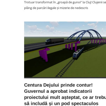
Trotuar transformat în „groapă de gunoi” la Cluj! Clujenii s
plâng de parcări ilegale și mizerie de nedescris
SOCIAL
VIDEO. Accidentul mortal di
Vâlcele, filmat LIVE: Moment
în care motociclistul intră în p
într-un TIR și motocicleta ia f
Centura Dejului prinde contur!
Imagini greu de privit
Guvernul a aprobat indicatorii
06 August 13:59
proiectului mult așteptat, ce ar treb
să includă și un pod spectaculos