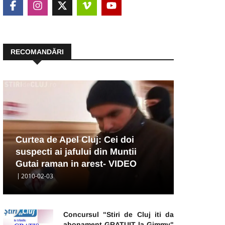
RECOMANDĂRI
Curtea de Apel Cluj: Cei doi
suspecti ai jafului din Muntii
Gutai raman in arest- VIDEO
2010-02-03
Concursul "Stiri de Cluj iti da
abonament GRATUIT la Gimmy"