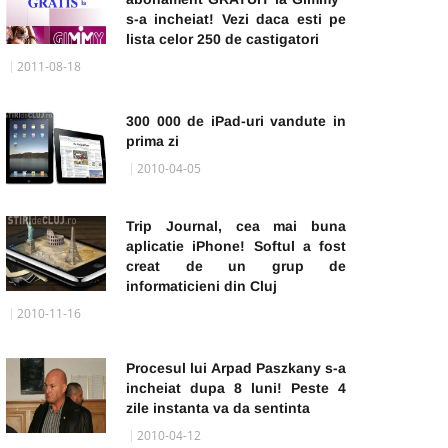
s-a incheiat! Vezi daca esti pe
lista celor 250 de castigatori
2011-08-18
300 000 de iPad-uri vandute in
prima zi
2010-04-05
Trip Journal, cea mai buna
aplicatie iPhone! Softul a fost
creat de un grup de
informaticieni din Cluj
2010-11-16
Procesul lui Arpad Paszkany s-a
incheiat dupa 8 luni! Peste 4
zile instanta va da sentinta
2010-04-12