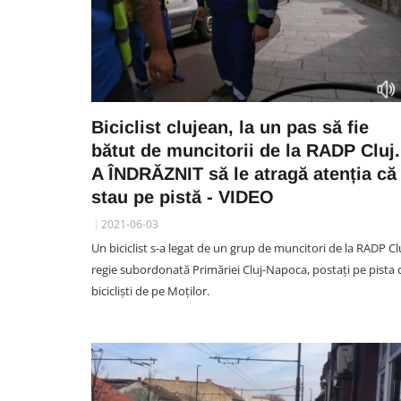
Biciclist clujean, la un pas să fie
bătut de muncitorii de la RADP Cluj.
A ÎNDRĂZNIT să le atragă atenția că
stau pe pistă - VIDEO
2021-06-03
Un biciclist s-a legat de un grup de muncitori de la RADP Clu
regie subordonată Primăriei Cluj-Napoca, postați pe pista 
bicicliști de pe Moților.