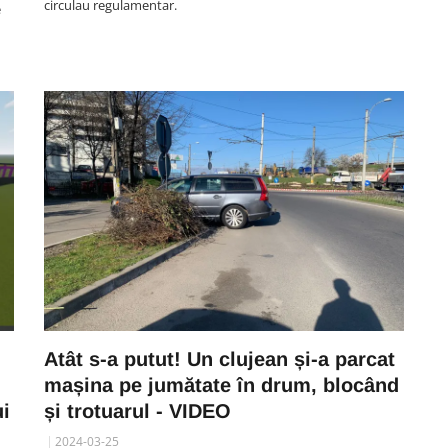
circulau regulamentar.
e
ECONOMIC
n
VIDEO. Depășirea anului la Cluj:
ul
Gonea cu BMW-ul de parcă era
lin
avion. „Avea între 120 și 150
oc.
km/h. Dacă nu frânam și eu, și
Atât s-a putut! Un clujean și-a parcat
celălalt șofer, ne omora”
mașina pe jumătate în drum, blocând
06 August 19:07
ui
și trotuarul - VIDEO
2024-03-25