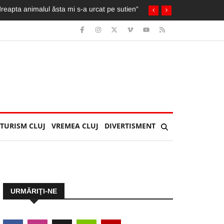
cicleta ia foc. Imagini greu de privit
TURISM CLUJ
VREMEA CLUJ
DIVERTISMENT
URMĂRIŢI-NE