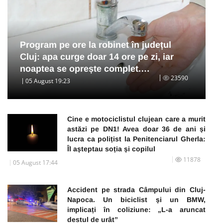
Program pe ore la robinet în județul
Cluj: apa curge doar 14 ore pe zi, iar
noaptea se oprește complet.…
23590
05 August 19:23
Cine e motociclistul clujean care a murit
astăzi pe DN1! Avea doar 36 de ani și
lucra ca polițist la Penitenciarul Gherla:
Îl așteptau soția și copilul
11878
05 August 17:44
Accident pe strada Câmpului din Cluj-
Napoca. Un biciclist și un BMW,
implicați în coliziune: „L-a aruncat
destul de urât”