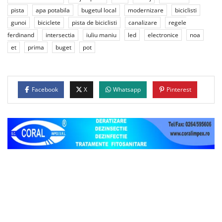
pista
apa potabila
bugetul local
modernizare
biciclisti
gunoi
biciclete
pista de biciclisti
canalizare
regele
ferdinand
intersectia
iuliu maniu
led
electronice
noa
et
prima
buget
pot
Facebook
X
Whatsapp
Pinterest