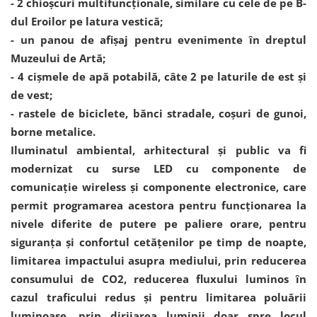
- 2 chioșcuri multifuncționale, similare cu cele de pe B-
dul Eroilor pe latura vestică;
- un panou de afișaj pentru evenimente în dreptul
Muzeului de Artă;
- 4 cișmele de apă potabilă, câte 2 pe laturile de est și
de vest;
- rastele de biciclete, bănci stradale, coșuri de gunoi,
borne metalice.
Iluminatul ambiental, arhitectural și public va fi
modernizat cu surse LED cu componente de
comunicație wireless și componente electronice, care
permit programarea acestora pentru funcționarea la
nivele diferite de putere pe paliere orare, pentru
siguranța și confortul cetățenilor pe timp de noapte,
limitarea impactului asupra mediului, prin reducerea
consumului de CO2, reducerea fluxului luminos în
cazul traficului redus și pentru limitarea poluării
luminoase, prin dirijarea luminii doar spre locul