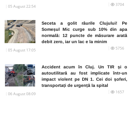
3704
05 August 22:54
Seceta a golit râurile Clujului! Pe
Someșul Mic curge sub 10% din apa
normală: 12 puncte de măsurare arată
debit zero, iar un lac e la minim
5756
05 August 17:05
Accident acum în Cluj. Un TIR și o
autoutilitară au fost implicate într-un
impact violent pe DN 1. Cei doi șoferi,
transportați de urgență la spital
1657
06 August 08:09