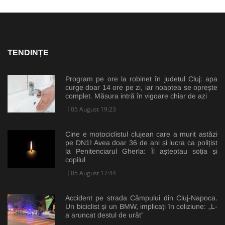
TENDINȚE
Program pe ore la robinet în județul Cluj: apa
curge doar 14 ore pe zi, iar noaptea se oprește
complet. Măsura intră în vigoare chiar de azi
05 August 19:23
Cine e motociclistul clujean care a murit astăzi
pe DN1! Avea doar 36 de ani și lucra ca polițist
la Penitenciarul Gherla: Îl așteptau soția și
copilul
05 August 17:44
Accident pe strada Câmpului din Cluj-Napoca.
Un biciclist și un BMW, implicați în coliziune: „L-
a aruncat destul de urât”