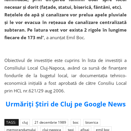
necesar și dorit (fațade, statui, biserică, fântâni, etc).
Rețelele de apă și canalizare vor prelua apele pluviale
și le vor evacua în rețeaua de canalizare centralizată
subteran. Pe latura vest vor exista 2 rigole în lungime
fiecare de 173 ml
”, a anunțat Emil Boc.
Obiectivul de investiție este cuprins în lista de investiții a
Consiliului Local Cluj-Napoca, având ca sursă de finanțare
fondurile de la bugetul local, iar documentația tehnico-
economică inițială a fost aprobată de către Consiliu Local
prin HCL nr.621/29 aug 2006.
Urmăriți Știri de Cluj pe Google News
TAGS:
cluj
21 decembrie 1989
boc
biserica
memorandumului
cluj-napoca
taxi
afisaj
emil boc