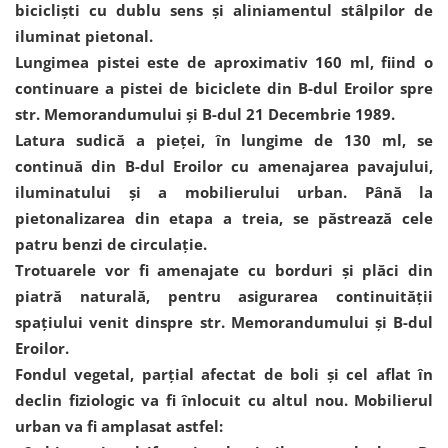
bicicliști cu dublu sens și aliniamentul stâlpilor de
iluminat pietonal.
Lungimea pistei este de aproximativ 160 ml, fiind o
continuare a pistei de biciclete din B-dul Eroilor spre
str. Memorandumului și B-dul 21 Decembrie 1989.
Latura sudică a pieței, în lungime de 130 ml, se
continuă din B-dul Eroilor cu amenajarea pavajului,
iluminatului și a mobilierului urban. Până la
pietonalizarea din etapa a treia, se păstrează cele
patru benzi de circulație.
Trotuarele vor fi amenajate cu borduri și plăci din
piatră naturală, pentru asigurarea continuității
spațiului venit dinspre str. Memorandumului și B-dul
Eroilor.
Fondul vegetal, parțial afectat de boli și cel aflat în
declin fiziologic va fi înlocuit cu altul nou. Mobilierul
urban va fi amplasat astfel: