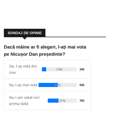
SONDAJ DE OPINIE
Dacă mâine ar fi alegeri, l-ați mai vota
pe Nicușor Dan președinte?
Da, l-aș vota din
13%
240
nou
Nu l-aș mai vota
50%
935
Nu l-am votat nici
37%
703
prima dată