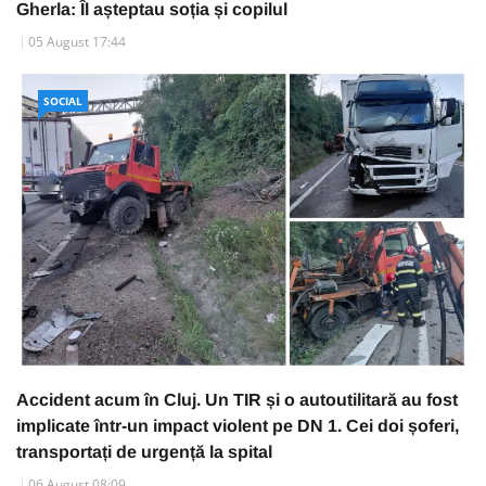
Gherla: Îl așteptau soția și copilul
05 August 17:44
SOCIAL
Accident acum în Cluj. Un TIR și o autoutilitară au fost
implicate într-un impact violent pe DN 1. Cei doi șoferi,
transportați de urgență la spital
06 August 08:09