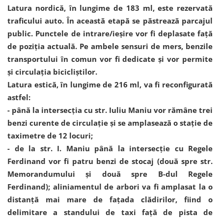
Latura nordică, în lungime de 183 ml, este rezervată
traficului auto. În această etapă se păstrează parcajul
public. Punctele de intrare/ieșire vor fi deplasate față
de poziția actuală. Pe ambele sensuri de mers, benzile
transportului în comun vor fi dedicate și vor permite
și circulația bicicliștilor.
Latura estică, în lungime de 216 ml, va fi reconfigurată
astfel:
- până la intersecția cu str. Iuliu Maniu vor rămâne trei
benzi curente de circulație și se amplasează o stație de
taximetre de 12 locuri;
- de la str. I. Maniu până la intersecție cu Regele
Ferdinand vor fi patru benzi de stocaj (două spre str.
Memorandumului și două spre B-dul Regele
Ferdinand); aliniamentul de arbori va fi amplasat la o
distanță mai mare de fațada clădirilor, fiind o
delimitare a standului de taxi față de pista de