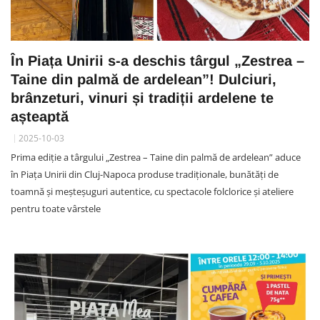
În Piața Unirii s-a deschis târgul „Zestrea –
Taine din palmă de ardelean”! Dulciuri,
brânzeturi, vinuri și tradiții ardelene te
așteaptă
2025-10-03
Prima ediție a târgului „Zestrea – Taine din palmă de ardelean” aduce
în Piața Unirii din Cluj-Napoca produse tradiționale, bunătăți de
toamnă și meșteșuguri autentice, cu spectacole folclorice și ateliere
pentru toate vârstele