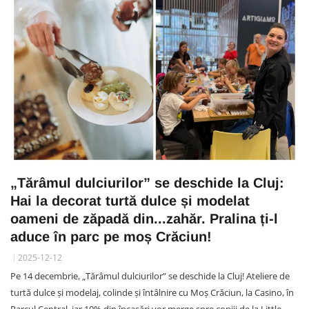
„Tărâmul dulciurilor” se deschide la Cluj:
Hai la decorat turtă dulce și modelat
oameni de zăpadă din...zahăr. Pralina ți-l
aduce în parc pe moș Crăciun!
2025-12-12
Pe 14 decembrie, „Tărâmul dulciurilor” se deschide la Cluj! Ateliere de
turtă dulce și modelaj, colinde și întâlnire cu Moș Crăciun, la Casino, în
Parcul Central, iar 10% din încasări vor merge spre copiii de la Little