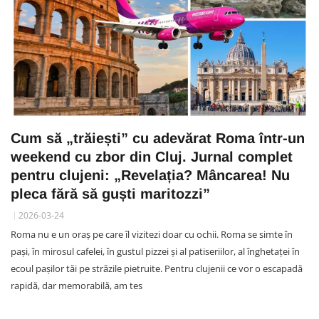
Cum să „trăiești” cu adevărat Roma într-un
weekend cu zbor din Cluj. Jurnal complet
pentru clujeni: „Revelația? Mâncarea! Nu
pleca fără să guști maritozzi”
2026-03-24
Roma nu e un oraș pe care îl vizitezi doar cu ochii. Roma se simte în
pași, în mirosul cafelei, în gustul pizzei și al patiseriilor, al înghetaței în
ecoul pașilor tăi pe străzile pietruite. Pentru clujenii ce vor o escapadă
rapidă, dar memorabilă, am tes