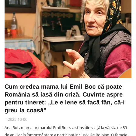
Cum credea mama lui Emil Boc că poate
România să iasă din criză. Cuvinte aspre
pentru tineret: „Le e lene să facă fân, că-i
greu la coasă”
2025-10-06
Ana Boc, mama primarului Emil Boc s-a stins din viață la vârsta de 89
de ani, iar la înmormântare a participat inclusiv Ilie Bolojan. O femeie