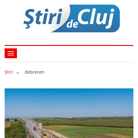
Ştiri
→
debrecen