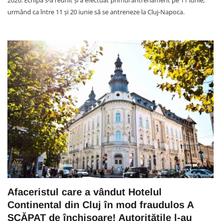
2026. Echipa s-a reunit și a efectuat primul antrenament pe 11 iunie,
urmând ca între 11 și 20 iunie să se antreneze la Cluj-Napoca.
Afaceristul care a vândut Hotelul
Continental din Cluj în mod fraudulos A
SCĂPAT de închisoare! Autoritățile l-au