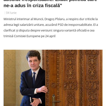
ne-a adus în criza fiscală"
04 Iunie
Ministrul interimar al Muncii, Dragoș Pîslaru, a respins dur criticile la
adresa legii salarizării unitare, acuzând PSD de iresponsabilitate. El a
clarificat și disputa despre versiuni: singura variantă oficială e cea
trimisă Comisiei Europene pe 24 april