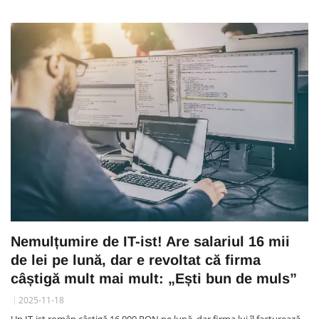
Nemulțumire de IT-ist! Are salariul 16 mii
de lei pe lună, dar e revoltat că firma
câștigă mult mai mult: „Ești bun de muls”
2025-11-18
Un IT-ist român câștigă 16.000 RON pe lună, dar firma lui îl facturează