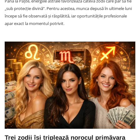
Până la Paște, energiile astrale favorizează câteva zodii care par să fie
„sub protecție divină”. Pentru acestea, munca depusă în ultimele luni
începe să fie observată și răsplătită, iar oportunitățile profesionale
apar exact la momentul potrivit.
Trei zodii își triplează norocul primăvara