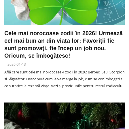
Cele mai norocoase zodii în 2026! Urmează
cel mai bun an din viața lor: Favoriții fie
sunt promovați, fie încep un job nou.
Oricum, se îmbogățesc!
2026-01-13
Află care sunt cele mai norocoase 4 zodii în 2026: Berbec, Leu, Scorpion
și Săgetător. Descoperă cum le va merge la job, cum se vor îmbogăți și
ce surprize le rezervă viața. Vezi și previziunile pentru restul zodiacului.