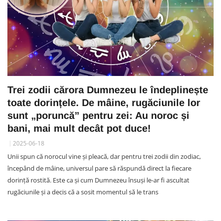
Trei zodii cărora Dumnezeu le îndeplinește
toate dorințele. De mâine, rugăciunile lor
sunt „poruncă” pentru zei: Au noroc și
bani, mai mult decât pot duce!
2025-06-18
Unii spun că norocul vine și pleacă, dar pentru trei zodii din zodiac,
începând de mâine, universul pare să răspundă direct la fiecare
dorință rostită. Este ca și cum Dumnezeu însuși le-ar fi ascultat
rugăciunile și a decis că a sosit momentul să le trans