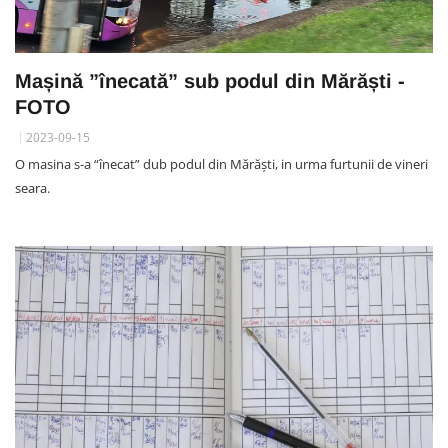
Mașină ”înecată” sub podul din Mărăști -
FOTO
2023-09-15
O masina s-a “înecat” dub podul din Mărăști, in urma furtunii de vineri
seara.