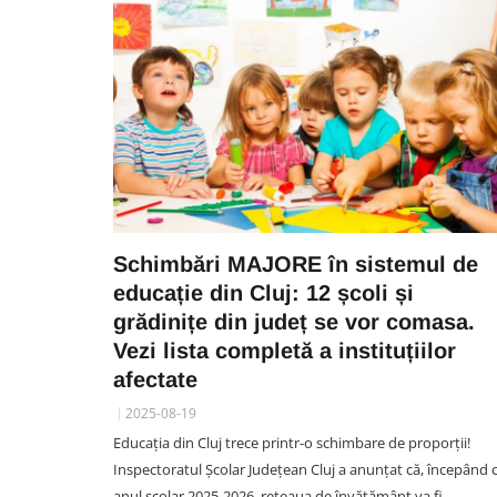
Schimbări MAJORE în sistemul de
educație din Cluj: 12 școli și
grădinițe din județ se vor comasa.
Vezi lista completă a instituțiilor
afectate
2025-08-19
Educația din Cluj trece printr-o schimbare de proporții!
Inspectoratul Școlar Județean Cluj a anunțat că, începând 
anul școlar 2025-2026, rețeaua de învățământ va fi