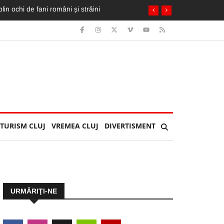
ai mult ca pe «U»”
TURISM CLUJ
VREMEA CLUJ
DIVERTISMENT
URMĂRIŢI-NE