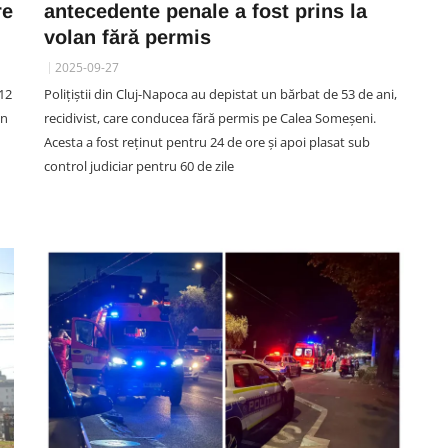
re
antecedente penale a fost prins la
volan fără permis
2025-09-27
SOCIAL
 o
 12
Polițiștii din Cluj-Napoca au depistat un bărbat de 53 de ani,
LD
Acuzații de „furt la cântar” la
un
recidivist, care conducea fără permis pe Calea Someșeni.
e
casă într-un supermarket din
Acesta a fost reținut pentru 24 de ore și apoi plasat sub
ea
Cluj. Clujeancă: „O lămâie m-a
control judiciar pentru 60 de zile
 de
costat 10 lei. Avea 200 de grame,
cântarul a marcat 822 grame”
07 August 12:58