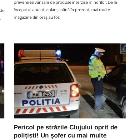
prevenirea vânzării de produse interzise minorilor. De la
începutul anului școlar și până în prezent, mai multe
 de
magazine din oraș au fos
,
SOCIAL
ie
VIDEO Furtuna a făcut ravagii în
.
Cluj! Acoperișul unui bloc din
ult
Dej s-a prăbușit peste mașinile
parcate în apropiere
07 August 19:40
Pericol pe străzile Clujului oprit de
polițiști! Un șofer cu mai multe