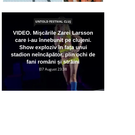
UNTOLD FESTIVAL CLUJ
VID
VIDEO. Mișcările Zarei Larsson
fan
care i-au înnebunit pe clujeni.
20
Show exploziv în fața unui
sce
stadion neîncăpător, plin ochi de
și i
fani români și străini
07 August 23:38