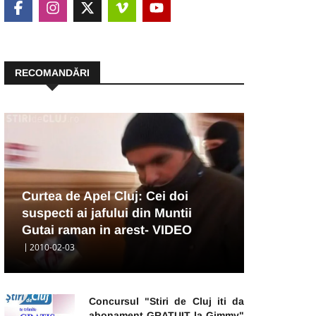
RECOMANDĂRI
Curtea de Apel Cluj: Cei doi
suspecti ai jafului din Muntii
Gutai raman in arest- VIDEO
2010-02-03
Concursul "Stiri de Cluj iti da
abonament GRATUIT la Gimmy"