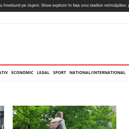
imit o declarație de dragoste greu de egalat. Vlad: „Mama, te iubesc m
ATIV
ECONOMIC
LEGAL
SPORT
NATIONAL/INTERNATIONAL