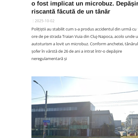
o fost implicat un microbuz. Depăși
riscantă făcută de un tânăr
UNTOLD FESTIVAL CLUJ
2025-10-02
VIDEO. Moment de vis pentru
Polițiștii au stabilit cum s-a produs accidentul din urmă cu
fană Zara Larsson la UNTO
ore de pe strada Traian Vuia din Cluj-Napoca, acolo unde 
2026. Vedeta a chemat-o p
autoturism a lovit un microbuz. Conform anchetei, tânărul
scenă să danseze alături de 
șofer în vârstă de 26 de ani a intrat într-o depășire
și i-a oferit un tricou semnat
neregulamentară și
ea
07 August 23:54