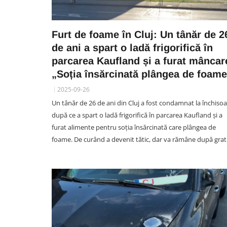
Furt de foame în Cluj: Un tânăr de 2
de ani a spart o ladă frigorifică în
parcarea Kaufland și a furat mâncar
„Soția însărcinată plângea de foam
2025-09-26
Un tânăr de 26 de ani din Cluj a fost condamnat la închiso
după ce a spart o ladă frigorifică în parcarea Kaufland și a
furat alimente pentru soția însărcinată care plângea de
foame. De curând a devenit tătic, dar va rămâne după grati