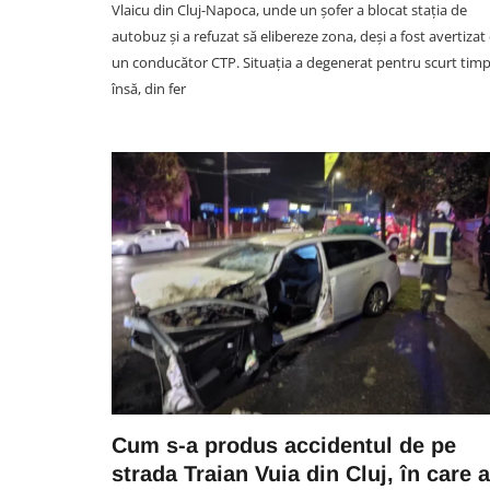
Vlaicu din Cluj-Napoca, unde un șofer a blocat stația de
autobuz și a refuzat să elibereze zona, deși a fost avertizat
un conducător CTP. Situația a degenerat pentru scurt timp
însă, din fer
DIVERTISMENT
Rectorul UMF Cluj, Anca
Buzoianu, a primit o declaraț
de dragoste greu de egalat
Vlad: „Mama, te iubesc mai m
ca pe «U»”
07 August 15:35
Cum s-a produs accidentul de pe
strada Traian Vuia din Cluj, în care a