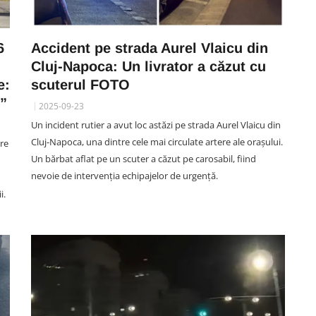
6
Accident pe strada Aurel Vlaicu din
Cluj-Napoca: Un livrator a căzut cu
e:
scuterul FOTO
e”
2025-09-23
Un incident rutier a avut loc astăzi pe strada Aurel Vlaicu din
Cluj-Napoca, una dintre cele mai circulate artere ale orașului.
are
Un bărbat aflat pe un scuter a căzut pe carosabil, fiind
nevoie de intervenția echipajelor de urgență.
i.