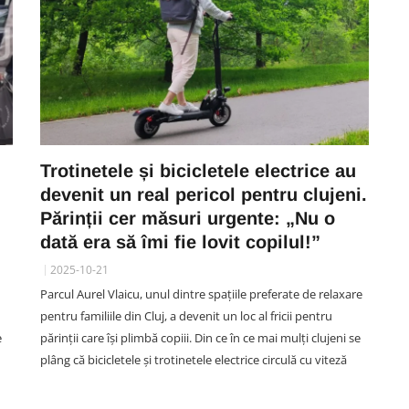
Trotinetele și bicicletele electrice au
devenit un real pericol pentru clujeni.
Părinții cer măsuri urgente: „Nu o
dată era să îmi fie lovit copilul!”
2025-10-21
Parcul Aurel Vlaicu, unul dintre spațiile preferate de relaxare
pentru familiile din Cluj, a devenit un loc al fricii pentru
e
părinții care își plimbă copiii. Din ce în ce mai mulți clujeni se
plâng că bicicletele și trotinetele electrice circulă cu viteză