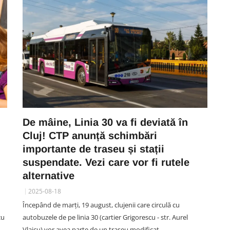
De mâine, Linia 30 va fi deviată în
Cluj! CTP anunță schimbări
importante de traseu și stații
suspendate. Vezi care vor fi rutele
alternative
2025-08-18
Începând de marți, 19 august, clujenii care circulă cu
cu
autobuzele de pe linia 30 (cartier Grigorescu - str. Aurel
Vlaicu) vor avea parte de un traseu modificat