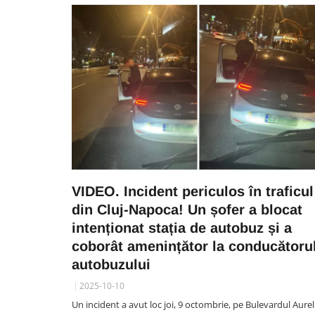
VIDEO. Incident periculos în traficul
din Cluj-Napoca! Un șofer a blocat
intenționat stația de autobuz și a
coborât amenințător la conducătoru
autobuzului
2025-10-10
Un incident a avut loc joi, 9 octombrie, pe Bulevardul Aurel