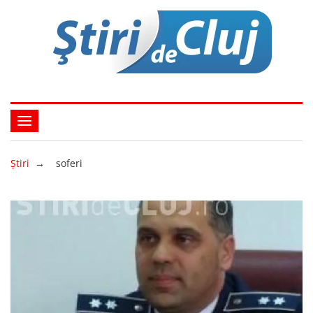
Ştiri
→
soferi