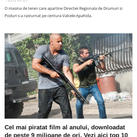
2012-01-25
O masina de teren care apartine Directiei Regionala de Drumuri si
Poduri s-a rasturnat pe centura Valcele-Apahida.
Cel mai piratat film al anului, downloadat
de peste 9 milioane de ori. Vezi aici top 10