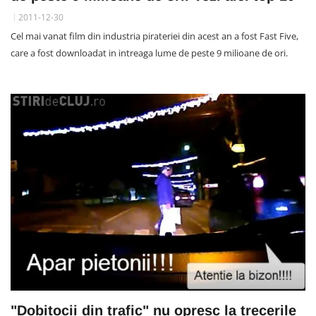
2011-12-30
Cel mai vanat film din industria pirateriei din acest an a fost Fast Five,
care a fost downloadat in intreaga lume de peste 9 milioane de ori.
"Dobitocii din trafic" nu opresc la trecerile