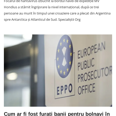
Focarul de hantavirus izbucnit la bordul navei de expediție MV
Hondius a stârnit îngrijorare la nivel internațional, după ce trei
persoane au murit în timpul unei croaziere care a plecat din Argentina
spre Antarctica și Atlanticul de Sud. Specialiștii Org
Cum ar fi fost furați banii pentru bolnavi în