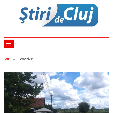
Ştiri
→
covid-19