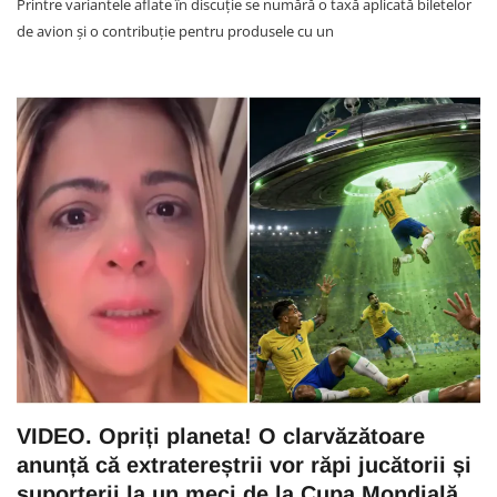
Printre variantele aflate în discuție se numără o taxă aplicată biletelor
de avion și o contribuție pentru produsele cu un
VIDEO. Opriți planeta! O clarvăzătoare
anunță că extratereștrii vor răpi jucătorii și
suporterii la un meci de la Cupa Mondială.