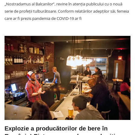
„Nostradamus al Balcanilor”, revine în atenția publicului cu o nouă
serie de profeții tulburătoare. Conform relatărilor adepților săi, femeia
care ar fi prezis pandemia de COVID-19 ar fi
Explozie a producătorilor de bere în