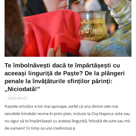
Te îmbolnăvești dacă te împărtășești cu
aceeași linguriță de Paște? De la plângeri
penale la învățăturile sfinților părinți:
„Niciodată!”
2026-04-07
Paștele ortodox e tot mai aproape, astfel că una dintre cele mai
sensibile întrebări revine în prim-plan, inclusiv la Cluj-Napoca: este sau
nu sigur să te împărtășești cu aceeași linguriță, folosită de sute sau mii
de oameni? În timp ce unii credincioși p