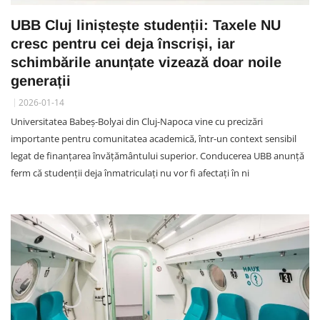
UBB Cluj liniștește studenții: Taxele NU
cresc pentru cei deja înscriși, iar
schimbările anunțate vizează doar noile
generații
2026-01-14
Universitatea Babeș-Bolyai din Cluj-Napoca vine cu precizări
importante pentru comunitatea academică, într-un context sensibil
legat de finanțarea învățământului superior. Conducerea UBB anunță
ferm că studenții deja înmatriculați nu vor fi afectați în ni