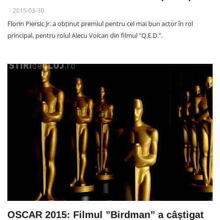
2015-03-30
Florin Piersic Jr. a obţinut premiul pentru cel mai bun actor în rol
principal, pentru rolul Alecu Voican din filmul "Q.E.D.".
OSCAR 2015: Filmul ”Birdman” a câștigat