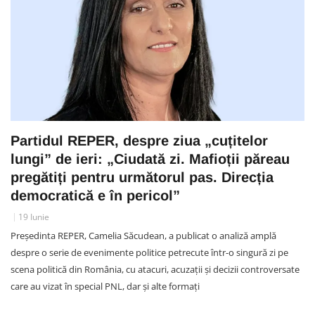
Partidul REPER, despre ziua „cuțitelor
lungi” de ieri: „Ciudată zi. Mafioții păreau
pregătiți pentru următorul pas. Direcția
democratică e în pericol”
19 Iunie
Președinta REPER, Camelia Săcudean, a publicat o analiză amplă
despre o serie de evenimente politice petrecute într-o singură zi pe
scena politică din România, cu atacuri, acuzații și decizii controversate
care au vizat în special PNL, dar și alte formați