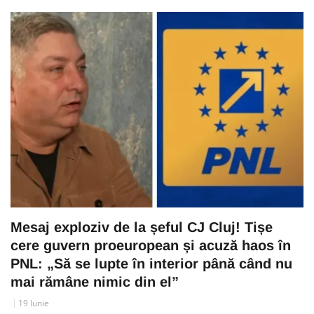
Mesaj exploziv de la șeful CJ Cluj! Tișe
cere guvern proeuropean și acuză haos în
PNL: „Să se lupte în interior până când nu
mai rămâne nimic din el”
19 Iunie