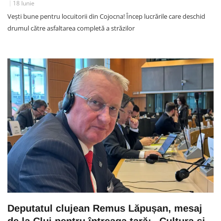
18 Iunie
Vești bune pentru locuitorii din Cojocna! Încep lucrările care deschid
drumul către asfaltarea completă a străzilor
Deputatul clujean Remus Lăpușan, mesaj
de la Cluj pentru întreaga țară: „Cultura și