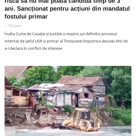
riscă să nu mai poată candida timp de 3
ani. Sancționat pentru acțiuni din mandatul
fostului primar
18 Iunie
Înalta Curte de Casație și Justiție a respins azi definitiv procesul
intentat de șeful USR și primar al Timișoarei împotriva deciziei ANI de
a-l declara în conflict de interese