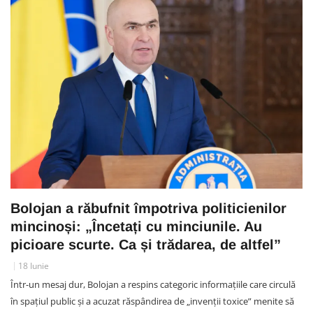
Bolojan a răbufnit împotriva politicienilor
mincinoși: „Încetați cu minciunile. Au
picioare scurte. Ca și trădarea, de altfel”
18 Iunie
Într-un mesaj dur, Bolojan a respins categoric informațiile care circulă
în spațiul public și a acuzat răspândirea de „invenții toxice” menite să