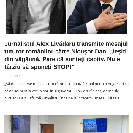
Jurnalistul Alex Livădaru transmite mesajul
tuturor românilor către Nicușor Dan: „Ieșiți
din văgăună. Pare că sunteți captiv. Nu e
târziu să spuneți STOP!”
17 Iunie
„Să dai pe surse mesaje cum că nu ai dat OK formal pentru negocieri ca
să aduci AUR la vot în sprijinul guvernului nu e suficient, domnule
Nicușor Dan”, afirmă jurnalistul încă de la începutul mesajului său.