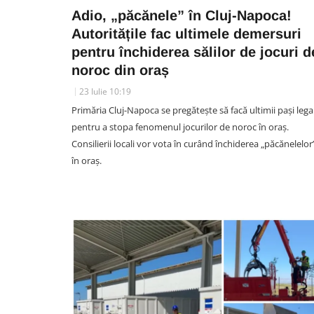
Adio, „păcănele” în Cluj-Napoca!
Autoritățile fac ultimele demersuri
pentru închiderea sălilor de jocuri d
noroc din oraș
23 Iulie 10:19
Primăria Cluj-Napoca se pregătește să facă ultimii pași legal
pentru a stopa fenomenul jocurilor de noroc în oraș.
Consilierii locali vor vota în curând închiderea „păcănelelor
în oraș.