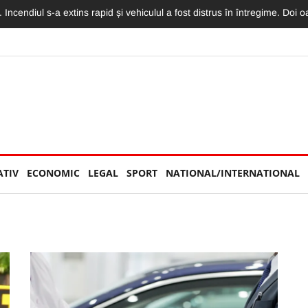
torităților: „Nu am văzut niciun echipaj de Poliție sau Jandarmerie”
ATIV
ECONOMIC
LEGAL
SPORT
NATIONAL/INTERNATIONAL