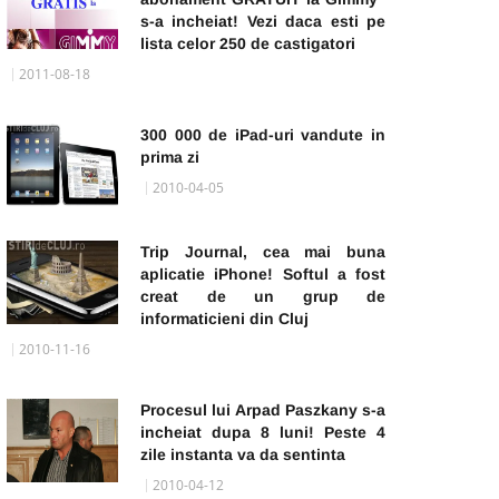
s-a incheiat! Vezi daca esti pe
lista celor 250 de castigatori
2011-08-18
300 000 de iPad-uri vandute in
prima zi
2010-04-05
Trip Journal, cea mai buna
aplicatie iPhone! Softul a fost
creat de un grup de
informaticieni din Cluj
2010-11-16
Procesul lui Arpad Paszkany s-a
incheiat dupa 8 luni! Peste 4
zile instanta va da sentinta
2010-04-12