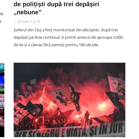
de polițiști după trei depășiri
„nebune”
le
a
23 Iulie 13:10
SOCIAL
Șoferul din Cluj a fost monitorizat din elicopter, după trei
a
VIDEO. Accident în această
depășiri pe linie continuă. A primit amenzi de aproape 3.900
n
noapte în Florești. Pasagera din
de lei și a rămas fără permis pentru 180 de zile.
-a
taxiul implicat în impactul cu o
me,
mașină a fost rănită. A fost
e”
extrasă de pompieri din taxi
07 August 00:45