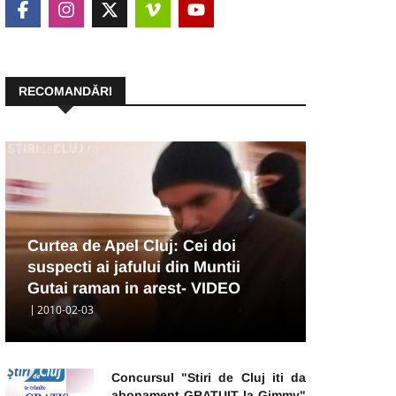
RECOMANDĂRI
Curtea de Apel Cluj: Cei doi
suspecti ai jafului din Muntii
Gutai raman in arest- VIDEO
2010-02-03
Concursul "Stiri de Cluj iti da
abonament GRATUIT la Gimmy"