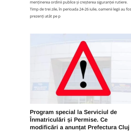
menținerea ordinii publice și creșterea siguranței rutiere.
Timp de trei zile, în perioada 24-26 iulie, oamenii legii au fo
prezenți atât pe p
SOCIAL
Locuitorii din Mărăști cer
intervenția autorităților: „Nu
văzut niciun echipaj de Poliț
sau Jandarmerie”
Program special la Serviciul de
07 August 09:41
Înmatriculări și Permise. Ce
modificări a anunțat Prefectura Cluj