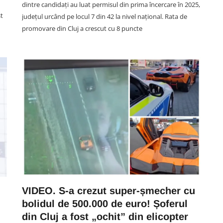
dintre candidați au luat permisul din prima încercare în 2025,
st
județul urcând pe locul 7 din 42 la nivel național. Rata de
promovare din Cluj a crescut cu 8 puncte
SOCIAL
VIDEO. Alertă: Un urs a fost
 am
văzut pe marginea unui drum
ie
din Cluj: Animalul nu era deloc
speriat mașini!
VIDEO. S-a crezut super-șmecher cu
07 August 14:16
bolidul de 500.000 de euro! Șoferul
din Cluj a fost „ochit” din elicopter