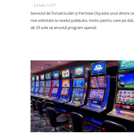
23 Iulie 14:57
Serviciul de Înmatriculări și Permise Cluj este unul dintre ce
mai solicitate la nivelul județului, motiv pentru care pe dat
SOCIAL
de 25 iulie se anunță program special.
Acuzații de „furt la cântar” l
casă într-un supermarket di
Cluj. Clujeancă: „O lămâie m
costat 10 lei. Avea 200 de gra
cântarul a marcat 822 gram
07 August 12:58