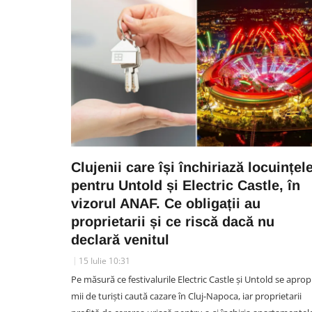
Clujenii care își închiriază locuințel
pentru Untold și Electric Castle, în
vizorul ANAF. Ce obligații au
proprietarii și ce riscă dacă nu
declară venitul
15 Iulie 10:31
Pe măsură ce festivalurile Electric Castle și Untold se aprop
mii de turiști caută cazare în Cluj-Napoca, iar proprietarii