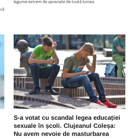
legume extrem de apreciate de toată lumea.
 că
SOCIAL
are
oar
Accident pe strada Câmpului din
la
Cluj-Napoca. Un biciclist și un
tau
BMW, implicați în coliziune: „L-a
aruncat destul de urât”
S-a votat cu scandal legea educației
05 August 22:54
sexuale în școli. Clujeanul Coleșa:
Nu avem nevoie de masturbarea