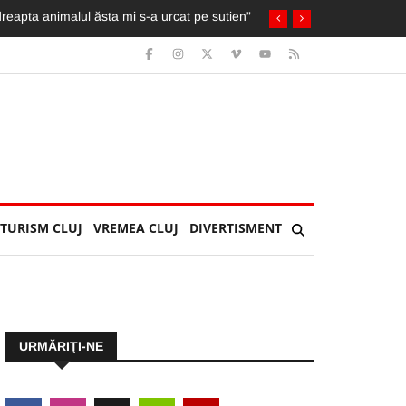
herla: Îl așteptau soția și copilul
TURISM CLUJ
VREMEA CLUJ
DIVERTISMENT
URMĂRIŢI-NE