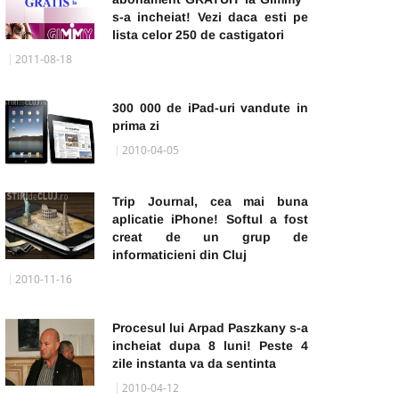
s-a incheiat! Vezi daca esti pe
lista celor 250 de castigatori
2011-08-18
300 000 de iPad-uri vandute in
prima zi
2010-04-05
Trip Journal, cea mai buna
aplicatie iPhone! Softul a fost
creat de un grup de
informaticieni din Cluj
2010-11-16
Procesul lui Arpad Paszkany s-a
incheiat dupa 8 luni! Peste 4
zile instanta va da sentinta
2010-04-12