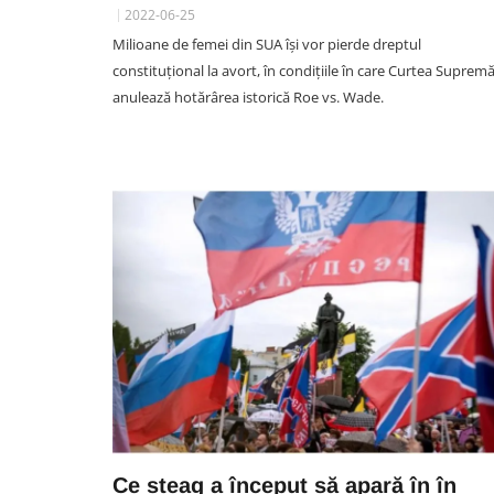
2022-06-25
Milioane de femei din SUA își vor pierde dreptul
constituțional la avort, în condițiile în care Curtea Suprem
SOCIAL
anulează hotărârea istorică Roe vs. Wade.
VIDEO.Accident acum în Clu
Un TIR și o autoutilitară au f
implicate într-un impact viol
pe DN 1. Cei doi șoferi,
transportați de urgență la spi
06 August 08:09
Ce steag a început să apară în în