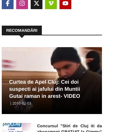
RECOMANDĂRI
Curtea de Apel Cluj: Cei doi
suspecti ai jafului din Muntii
Gutai raman in arest- VIDEO
2010-02-03
Concursul "Stiri de Cluj iti da
abonament GRATUIT la Gimmy"