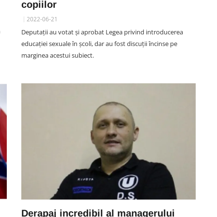
copiilor
2022-06-21
POLITIC/ADMINISTRATIV
ă
Deputații au votat și aprobat Legea privind introducerea
O casă din Cluj-Napoca ar putea
educaţiei sexuale în şcoli, dar au fost discuții încinse pe
j.
deveni școală privată pentru 15
marginea acestui subiect.
ost
elevi. Documentația a ajuns din
ent
nou pe masa comisiei de
urbanism a Primăriei Cluj-
tal
Napoca
06 August 10:14
Derapaj incredibil al managerului