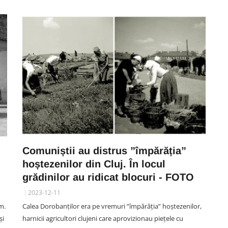
Comuniștii au distrus ”împărăția”
hoștezenilor din Cluj. În locul
grădinilor au ridicat blocuri - FOTO
2023-12-11
m.
Calea Dorobanților era pe vremuri ”împărăția” hoștezenilor,
și
harnicii agricultori clujeni care aprovizionau piețele cu