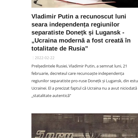
Vladimir Putin a recunoscut luni
seara independența regiunilor
separatiste Donețk și Lugansk -
„Ucraina modernă a fost creată în
totalitate de Rusia”
2022-02-22
Prelședintele Rusiei, Vladimir Putin, a semnat luni, 21
februarie, decreteul care recunoaște independența
regiunilor separatiste pro-ruse Donețk şi Lugansk, din estu
Ucrainei. El a precizat faptul că Ucraina nu a avut niciodată
„statalitate autentică”