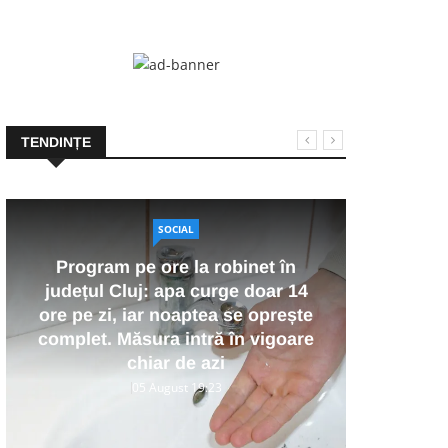
TENDINȚE
SOCIAL
Program pe ore la robinet în
Cine
județul Cluj: apa curge doar 14
a mu
ore pe zi, iar noaptea se oprește
36 
complet. Măsura intră în vigoare
Peni
chiar de azi
05 August 19:23