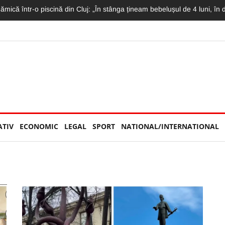
 astăzi pe DN1! Avea doar 36 de ani și lucra ca polițist la Penitenciarul G
ATIV
ECONOMIC
LEGAL
SPORT
NATIONAL/INTERNATIONAL