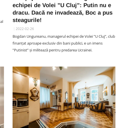
echipei de Volei ”U Cluj”: Putin nu e
dracu. Dacă ne invadează, Boc a pus
steagurile!
al
2022-02-26
Bogdan Ungureanu, managerul echipei de Volei ”U Cluj”, club
finanțat aproape exclusiv din bani publici, e un imens
”Putinist” și militează pentru predarea Ucrainei.