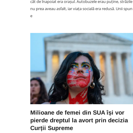
cât de înapoiat era orașul. Autobuzele erau puține, străzile
nu prea aveau asfalt, iar viața socială era redusă. Unii spun
e
SOCIAL
Cine e motociclistul clujean c
a murit astăzi pe DN1! Avea d
36 de ani și lucra ca polițist 
Penitenciarul Gherla: Îl aștep
soția și copilul
Milioane de femei din SUA își vor
05 August 17:44
pierde dreptul la avort prin decizia
Curții Supreme