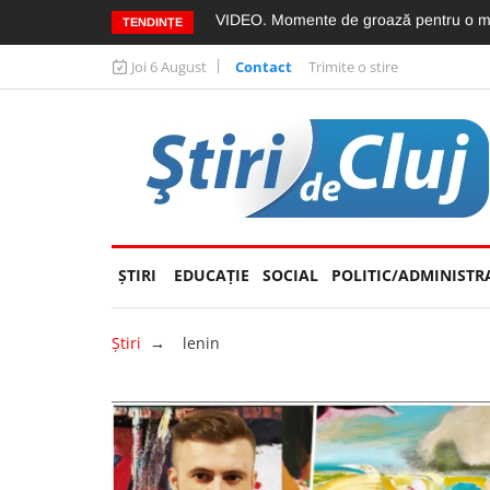
”
Cine e motociclistul clujean care a murit
TENDINȚE
Joi 6 August
Contact
Trimite o stire
ŞTIRI
EDUCAȚIE
(CURRENT)
SOCIAL
POLITIC/ADMINISTR
Ştiri
→
lenin