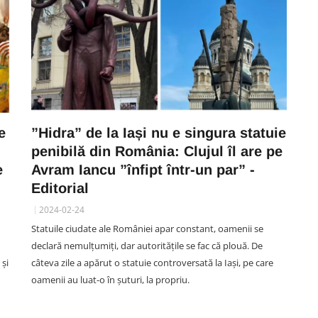
e
”Hidra” de la Iași nu e singura statuie
penibilă din România: Clujul îl are pe
e
Avram Iancu ”înfipt într-un par” -
Editorial
2024-02-24
Statuile ciudate ale României apar constant, oamenii se
declară nemulțumiți, dar autoritățile se fac că plouă. De
 și
câteva zile a apărut o statuie controversată la Iași, pe care
oamenii au luat-o în șuturi, la propriu.