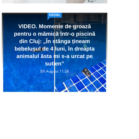
SOCIAL
VIDEO. Momente de groază
pentru o mămică într-o piscină
VID
din Cluj: „În stânga țineam
Un T
bebelușul de 4 luni, în dreapta
impl
animalul ăsta mi s-a urcat pe
sutien”
tran
06 August 11:38