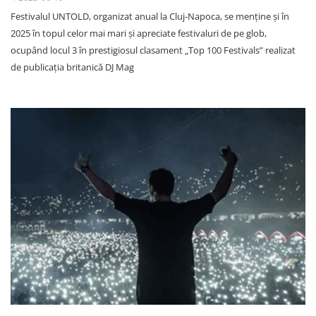
Festivalul UNTOLD, organizat anual la Cluj-Napoca, se menține și în
2025 în topul celor mai mari și apreciate festivaluri de pe glob,
ocupând locul 3 în prestigiosul clasament „Top 100 Festivals” realizat
de publicația britanică DJ Mag