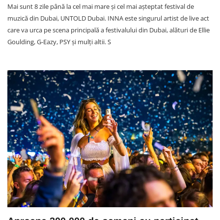
Mai sunt 8 zile până la cel mai mare și cel mai așteptat festival de
muzică din Dubai, UNTOLD Dubai. INNA este singurul artist de live act
care va urca pe scena principală a festivalului din Dubai, alături de Ellie
Goulding, G-Eazy, PSY și mulți altii. S