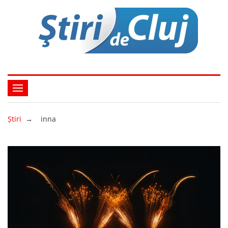
Ştiri
→
inna