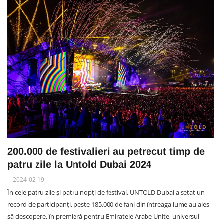
200.000 de festivalieri au petrecut timp de
patru zile la Untold Dubai 2024
2024-02-19
În cele patru zile și patru nopți de festival, UNTOLD Dubai a setat un
record de participanți, peste 185.000 de fani din întreaga lume au ales
să descopere, în premieră pentru Emiratele Arabe Unite, universul