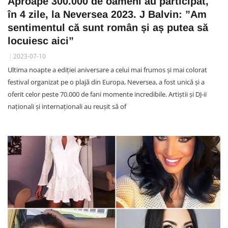
Aproape 300.000 de oameni au participat,
în 4 zile, la Neversea 2023. J Balvin: ”Am
sentimentul că sunt român și aș putea să
locuiesc aici”
2023-07-10
Ultima noapte a ediției aniversare a celui mai frumos și mai colorat
festival organizat pe o plajă din Europa, Neversea, a fost unică și a
oferit celor peste 70.000 de fani momente incredibile. Artiștii și DJ-ii
naționali și internaționali au reușit să of