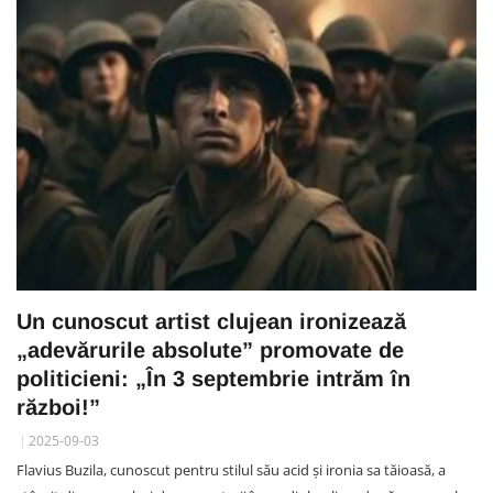
Un cunoscut artist clujean ironizează
„adevărurile absolute” promovate de
politicieni: „În 3 septembrie intrăm în
război!”
2025-09-03
Flavius Buzila, cunoscut pentru stilul său acid și ironia sa tăioasă, a