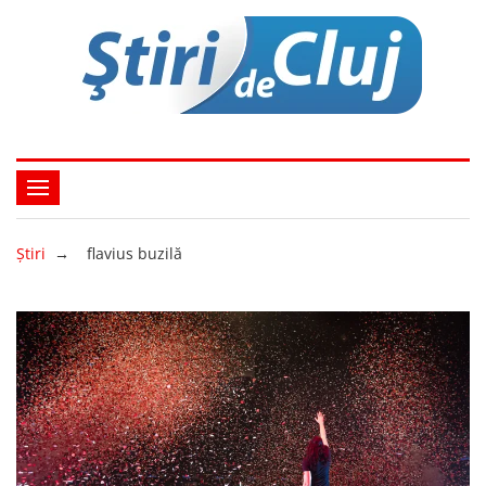
Ştiri
→
flavius buzilă