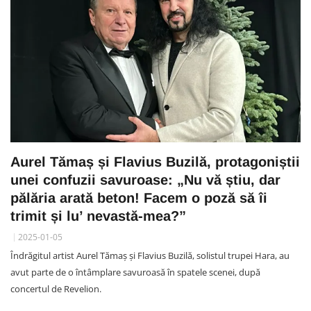
Aurel Tămaș și Flavius Buzilă, protagoniștii
unei confuzii savuroase: „Nu vă știu, dar
pălăria arată beton! Facem o poză să îi
trimit și lu’ nevastă-mea?”
2025-01-05
Îndrăgitul artist Aurel Tămaș și Flavius Buzilă, solistul trupei Hara, au
avut parte de o întâmplare savuroasă în spatele scenei, după
concertul de Revelion.