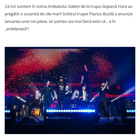
Că tot suntem în inima Ardealului, băieții de la trupa clujeană Hara au
pregătit o surpriză de zile mari! Solistul trupei Flavius Buzilă a anunțat
lansarea unei noi piese, iar partea cea mai faină este că... e în
„ardeleneză”!