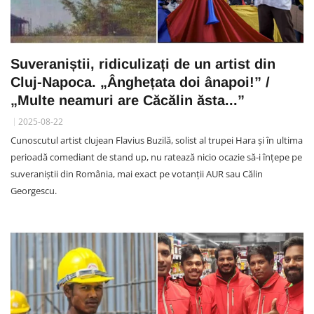
Suveraniștii, ridiculizați de un artist din
Cluj-Napoca. „Ânghețata doi ânapoi!” /
„Multe neamuri are Căcălin ăsta...”
2025-08-22
Cunoscutul artist clujean Flavius Buzilă, solist al trupei Hara și în ultima
perioadă comediant de stand up, nu ratează nicio ocazie să-i înțepe pe
suveraniștii din România, mai exact pe votanții AUR sau Călin
Georgescu.