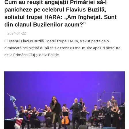
Cum au reușit angajații Primăriei să-l
panicheze pe celebrul Flavius Buzilă,
solistul trupei HARA: „Am înghețat. Sunt
din clanul Buzilenilor acum?”
2024-01-22
Clujeanul Flavius Buzilă, liderul trupei HARA, a avut parte de o
dimineață neliniștită după ce s-a trezit cu mai multe apeluri pierdute
de la Primăria Cluj și de la Poliție.