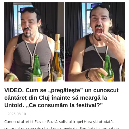
VIDEO. Cum se „pregătește” un cunoscut
cântăreț din Cluj înainte să meargă la
Untold. „Ce consumăm la festival?”
2025-08-10
Cunoscutul artist Flavius Buzilă, solist al trupei Hara și, totodată,
cunoscut pe scena de stand-up comedy din România i-a ironizat pe