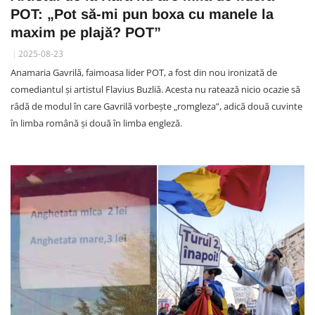
POT: „Pot să-mi pun boxa cu manele la
maxim pe plajă? POT”
2025-08-23
Anamaria Gavrilă, faimoasa lider POT, a fost din nou ironizată de
comediantul și artistul Flavius Buzliă. Acesta nu ratează nicio ocazie să
râdă de modul în care Gavrilă vorbește „romgleza”, adică două cuvinte
în limba română și două în limba engleză.