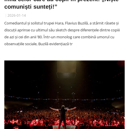
comuniști sunteți!”
2026-01-14
Comediantul și solistul trupei Hara, Flavius Buzilă, a stârnit râsete și
discuții aprinse cu ultimul său sketch despre diferențele dintre copiii
de azi și cei din anii ’80. Într-un monolog care combină umorul cu
observațiile sociale, Buzilă evidențiază tr