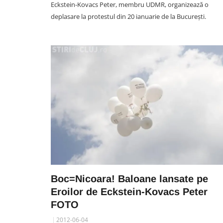
Eckstein-Kovacs Peter, membru UDMR, organizează o
deplasare la protestul din 20 ianuarie de la București.
SOCIAL
Locuitorii din Mărăști cer
intervenția autorităților: „Nu
văzut niciun echipaj de Poliț
Boc=Nicoara! Baloane lansate pe
sau Jandarmerie”
Eroilor de Eckstein-Kovacs Peter
07 August 09:41
FOTO
2012-06-04