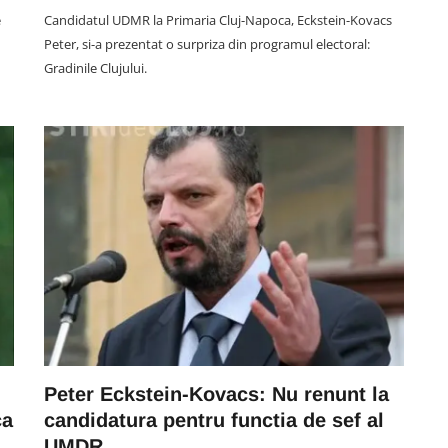
e
Candidatul UDMR la Primaria Cluj-Napoca, Eckstein-Kovacs
Peter, si-a prezentat o surpriza din programul electoral:
Gradinile Clujului.
SOCIAL
a
VIDEO. Accident în această
n
noapte în Florești. Pasagera din
-a
taxiul implicat în impactul cu o
me,
mașină a fost rănită. A fost
e”
extrasă de pompieri din taxi
07 August 00:45
Peter Eckstein-Kovacs: Nu renunt la
ca
candidatura pentru functia de sef al
UMDR