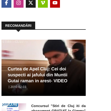
RECOMANDĂRI
Curtea de Apel Cluj: Cei doi
suspecti ai jafului din Muntii
Gutai raman in arest- VIDEO
2010-02-03
Concursul "Stiri de Cluj iti da
abonament GRATUIT la Gimmy"