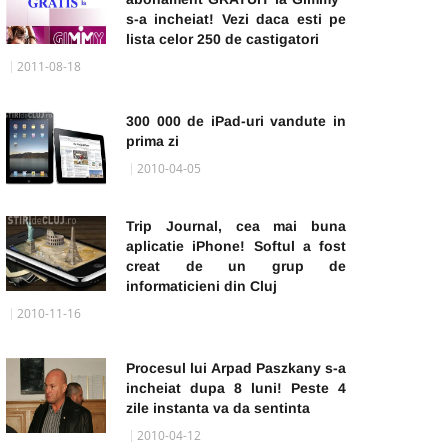
s-a incheiat! Vezi daca esti pe
lista celor 250 de castigatori
2011-08-18
300 000 de iPad-uri vandute in
prima zi
2010-04-05
Trip Journal, cea mai buna
aplicatie iPhone! Softul a fost
creat de un grup de
informaticieni din Cluj
2010-11-16
Procesul lui Arpad Paszkany s-a
incheiat dupa 8 luni! Peste 4
zile instanta va da sentinta
2010-04-12