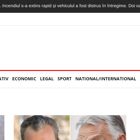
torităților: „Nu am văzut niciun echipaj de Poliție sau Jandarmerie”
ATIV
ECONOMIC
LEGAL
SPORT
NATIONAL/INTERNATIONAL