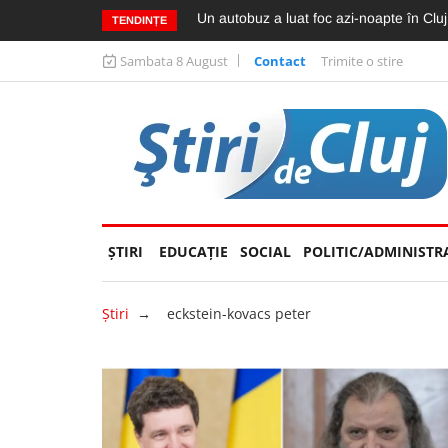
Locuitorii din Mărăști cer intervenția au
TENDINȚE
Sambata 8 August
Contact
Trimite o stire
ŞTIRI
EDUCAȚIE
(CURRENT)
SOCIAL
POLITIC/ADMINISTR
Ştiri
→
eckstein-kovacs peter