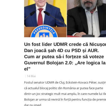
Un fost lider UDMR crede că Nicușo
Dan joacă șah 4D cu PSD și AUR.
Cum ar putea să-i forțeze să voteze
Guvernul Bolojan 2.0: „Are logica la
el”
14 Mai
Fostul senator UDMR de Cluj, Eckstein-Kovacs Péter, susți
că actualul blocaj politic din România ar putea face parte
dintr-un joc strategic mult mai amplu, în care numele lui Ili
Bolojan ar urma să revină în forță pentru funcția de premie
dar nu imed