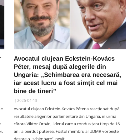
r
Avocatul clujean Eckstein-Kovács
Péter, mesaj după alegerile din
Ungaria: „Schimbarea era necesară,
iar acest lucru a fost simțit cel mai
bine de tineri”
2026-04-13
ne
Avocatul clujean Eckstein-Kovács Péter a reacționat după
rezultatele alegerilor parlamentare din Ungaria, în urma
e
cărora Viktor Orbán, liderul care a condus țara timp de 16
r,
ani, a pierdut puterea. Fostul membru al UDMR vorbește
despre o „schimbare” inevit