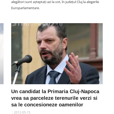
alegători sunt așteptați azi la vot, în județul Cluj la alegerile
Europarlamentare.
SOCIAL
VIDEO. Alertă: Un urs a fost
 am
văzut pe marginea unui drum
ie
din Cluj: Animalul nu era deloc
Un candidat la Primaria Cluj-Napoca
speriat mașini!
vrea sa parceleze terenurile verzi si
07 August 14:16
sa le concesioneze oamenilor
2012-05-15