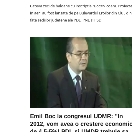
Cateva zeci de baloane cu inscriptia "Boc=Nicoara. Proiect
in aer" au fost lansate de pe Bulevardul Eroilor din Cluj, din
fata sediilor judetene ale PDL, PNL si PSD.
SOCIAL
Acuzații de „furt la cântar” l
casă într-un supermarket di
Cluj. Clujeancă: „O lămâie m
costat 10 lei. Avea 200 de gra
cântarul a marcat 822 gram
07 August 12:58
Emil Boc la congresul UDMR: "In
2012, vom avea o crestere economi
de 4,5-5%! PDL si UMDR trebuie sa